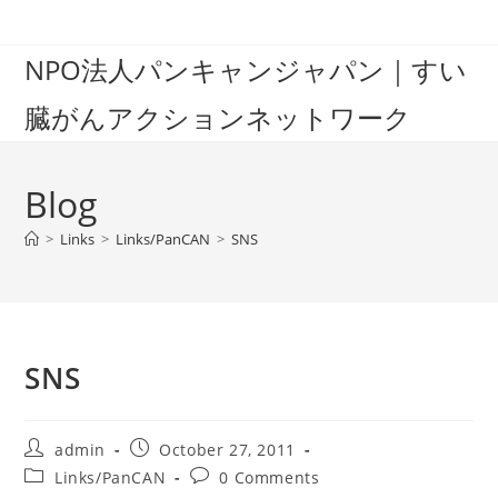
Skip
to
NPO法人パンキャンジャパン｜すい
content
臓がんアクションネットワーク
Blog
>
Links
>
Links/PanCAN
>
SNS
SNS
Post
Post
admin
October 27, 2011
author:
published:
Post
Post
Links/PanCAN
0 Comments
category:
comments: