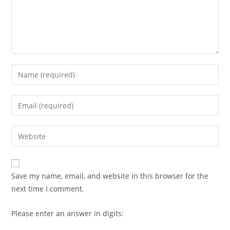
Enter
your
name
Enter
or
your
username
email
Enter
to
address
your
comment
to
website
comment
URL
Save my name, email, and website in this browser for the
(optional)
next time I comment.
Please enter an answer in digits: