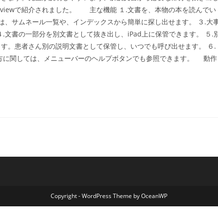
Reviewで紹介されました。 主な機能 １.文書を、本物の本を読んでい
は、サムネール一覧や、インデックスから簡単に探し出せます。 ３.大
文書の一部分を別文書として抜き出し、iPad上に保管できます。 ５.
す。患者さん別の説明文書として保管し、いつでも呼び出せます。 ６.
い方に関しては、メニューバーのヘルプボタンでも参照できます。 動作
Copyright - WordPress Theme by OceanWP