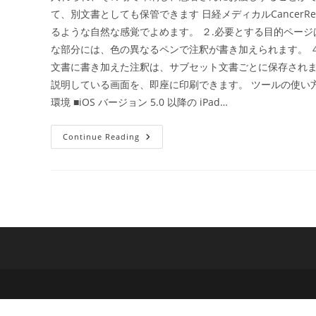
て、別文書としても保管できます 日経メディカルCancer
るような自然な感覚でよめます。 ２.必要とする目的ページ
な部分には、色の異なるペンで注釈が書き加えられます。 ４.
文書に書き加えた注釈は、サブセット文書ごとに保存されま
説明している画面を、即座に印刷できます。 ツールの使
環境 ■iOS バージョン 5.0 以降の iPad…
膵
Continue Reading
が
ん
治
療
イ
ン
フ
ォ
ー
ム
ド
コ
ン
セ
ン
ト
ア
プ