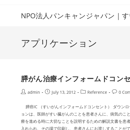
Skip
to
NPO法人パンキャンジャパン｜
content
アプリケーション
膵がん治療インフォームドコン
Post
Post
Post
Post
admin
July 13, 2012
Reference
0 Co
author:
published:
category:
comment
膵癌IC （すいがんインフォームドコンセント） ダウン
ョンは、医師がすい臓がんのことを患者さんに、病気のこと
療を進める時に大切なことを説明するための解説文書を患
入れられ、その場で印刷し、患者さんにお渡しすることが