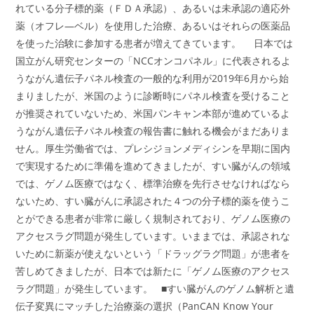
れている分子標的薬（ＦＤＡ承認）、あるいは未承認の適応外
薬（オフレ―ベル）を使用した治療、あるいはそれらの医薬品
を使った治験に参加する患者が増えてきています。 日本では
国立がん研究センターの「NCCオンコパネル」に代表されるよ
うながん遺伝子パネル検査の一般的な利用が2019年6月から始
まりましたが、米国のように診断時にパネル検査を受けること
が推奨されていないため、米国パンキャン本部が進めているよ
うながん遺伝子パネル検査の報告書に触れる機会がまだありま
せん。厚生労働省では、プレシジョンメディシンを早期に国内
で実現するために準備を進めてきましたが、すい臓がんの領域
では、ゲノム医療ではなく、標準治療を先行させなければなら
ないため、すい臓がんに承認された４つの分子標的薬を使うこ
とができる患者が非常に厳しく規制されており、ゲノム医療の
アクセスラグ問題が発生しています。いままでは、承認されな
いために新薬が使えないという「ドラッグラグ問題」が患者を
苦しめてきましたが、日本では新たに「ゲノム医療のアクセス
ラグ問題」が発生しています。 ■すい臓がんのゲノム解析と遺
伝子変異にマッチした治療薬の選択（PanCAN Know Your