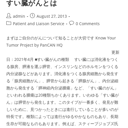
すい臓がんとは
Post
Post
admin
August 27, 2013
author:
published:
Post
Post
Patient and Liaison Service
0 Comments
category:
comments:
まずはご自分のがんについて知ることが大切です Know Your
Tumor Project by PanCAN HQ
更新
日：2021年4月 ■すい臓がんの種類 すい臓には消化液をつく
る腺房、膵液を運ぶ膵管、インスリンなどのホルモンをつくる
内分泌腺などがあります。消化液をつくる腺房細胞から発生す
る「腺房細胞がん」、膵管から起きる「膵腺がん」、内分泌細
胞から発生する「膵神経内分泌腫瘍」など、「すい臓のがん」
といわれる腫瘍は20種類ちかくあります。いわゆる「すい臓が
ん」は膵管から発生します。このタイプが一番多く、発見が難
しいために、見つかったときには進行していることが多いのが
特長です。種類によっては進行がゆるやかなものもあり、長期
生存が可能なものもあります。例えば、スティーブジョブズ氏