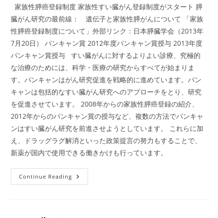
家族性膵癌登録制度 家族性すい臓がん登録制度がスタート 膵
臓がん研究の最前線： 遺伝子と家族性膵がんについて 「家族
性膵癌登録制度について」外部リンク：日本膵臓学会（2013年
7月20日） パンキャン賞 2012年度パンキャン賞授与 2013年度
パンキャン賞授与 すい臓がんに対するよりよい診療、究極的
な治療のためには、科学・医療の研究からすべてが始まりま
す。パンキャンはがん研究促進を戦略的に進めています。パン
キャンは包括的なすい臓がん研究へのアプローチをとり、研究
を促進させています。 2008年からの家族性膵癌登録の紹介、
2012年からのパンキャン賞の授与など、複数の方法でパンキャ
ンはすい臓がん研究を前進させようとしています。 これらに加
え、ドラッグラグ解消といった政策提言の努力もすることで、
新薬が国内で使用できる働きかけも行っています。
研
Continue Reading
究