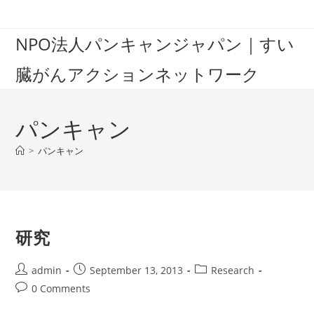
Skip
to
NPO法人パンキャンジャパン｜すい
content
臓がんアクションネットワーク
パンキャン
>
パンキャン
研究
Post
Post
Post
admin
September 13, 2013
Research
author:
published:
category:
Post
0 Comments
comments: