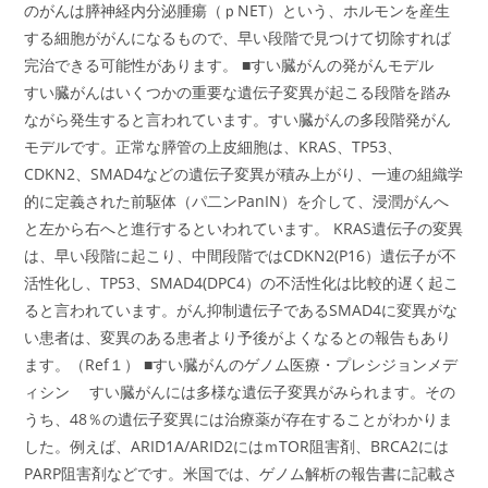
のがんは膵神経内分泌腫瘍（ｐNET）という、ホルモンを産生
する細胞ががんになるもので、早い段階で見つけて切除すれば
完治できる可能性があります。 ■すい臓がんの発がんモデル
すい臓がんはいくつかの重要な遺伝子変異が起こる段階を踏み
ながら発生すると言われています。すい臓がんの多段階発がん
モデルです。正常な膵管の上皮細胞は、KRAS、TP53、
CDKN2、SMAD4などの遺伝子変異が積み上がり、一連の組織学
的に定義された前駆体（パ二ンPanIN）を介して、浸潤がんへ
と左から右へと進行するといわれています。 KRAS遺伝子の変異
は、早い段階に起こり、中間段階ではCDKN2(P16）遺伝子が不
活性化し、TP53、SMAD4(DPC4）の不活性化は比較的遅く起こ
ると言われています。がん抑制遺伝子であるSMAD4に変異がな
い患者は、変異のある患者より予後がよくなるとの報告もあり
ます。（Ref１） ■すい臓がんのゲノム医療・プレシジョンメデ
ィシン すい臓がんには多様な遺伝子変異がみられます。その
うち、48％の遺伝子変異には治療薬が存在することがわかりま
した。例えば、ARID1A/ARID2にはｍTOR阻害剤、BRCA2には
PARP阻害剤などです。米国では、ゲノム解析の報告書に記載さ