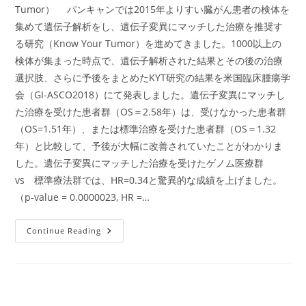
Tumor） パンキャンでは2015年よりすい臓がん患者の検体を
集めて遺伝子解析をし、遺伝子変異にマッチした治療を推奨す
る研究（Know Your Tumor）を進めてきました。1000以上の
検体が集まった時点で、遺伝子解析された結果とその後の治療
選択肢、さらに予後をまとめたKYT研究の結果を米国臨床腫瘍学
会（GI-ASCO2018）にて発表しました。遺伝子変異にマッチし
た治療を受けた患者群（OS＝2.58年）は、受けなかった患者群
（OS=1.51年）、または標準治療を受けた患者群（OS＝1.32
年）と比較して、予後が大幅に改善されていたことがわかりま
した。遺伝子変異にマッチした治療を受けたゲノム医療群
vs 標準療法群では、HR=0.34と驚異的な成績を上げました。
（p-value = 0.0000023, HR =…
す
Continue Reading
い
臓
が
ん
と
は