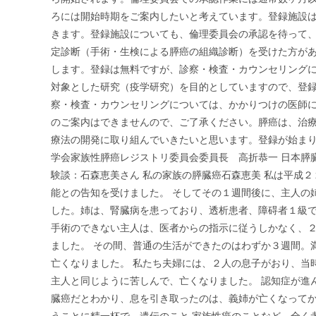
ろには開始時期をご案内したいと考えています。登録施設は
きます。登録施設についても、倫理委員会の承認を待って
定診断（手術・生検による膵癌の組織診断）を受けた方が
します。登録は無料ですが、診察・検査・カウンセリング
対象とした研究（疫学研究）を目的としていますので、登
察・検査・カウンセリングについては、かかりつけの医師
のご案内はできませんので、ご了承ください。膵癌は、治
療法の開発に取り組んでいきたいと思います。登録が始ま
学会家族性膵癌レジストリ委員会委員長 高折恭一 日本膵
験談：石森恵美さん 私の家族の膵臓癌石森恵美 私は平成２
能との告知を受けました。 そしてその１週間後に、主人の
した。姉は、腎臓病を患っており、透析患者、障碍者１級で
手術のできない主人は、医者からの指示に従うしかなく、
ました。 その間、普通の生活ができたのはわずか３週間。
亡くなりました。 私たち夫婦には、２人の息子がおり、当
主人と同じように苦しんで、亡くなりました。 認知症が進
臓癌だとわかり、息を引き取ったのは、義姉が亡くなってか
うことに精一杯で、遺伝のこと 家族性癌のことなど、全く