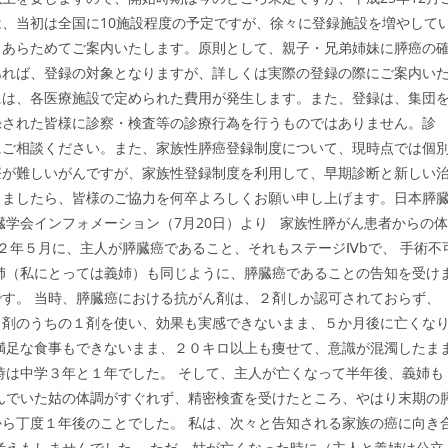
、当初は全国に10施設程度の予定ですが、徐々に登録施設を増やして
、あらためてご案内いたします。原則として、親子・兄弟姉妹に膵癌の
あれば、登録の対象となりますが、詳しくは実際の登録の際にご案内い
には、各医療施設で定められた費用が発生します。また、登録は、集団
録された皆様に診察・検査等の診療行為を行うものではありません。診
にご相談ください。また、家族性膵癌登録制度について、現時点では個
療が難しいがんですが、家族性登録制度を利用して、早期診断と新しい
りましたら、皆様のご協力を何卒よろしくお願い申し上げます。日本膵
臓学会インフォメーション（7月20日）より 家族性膵がん患者からの体
２年５月に、主人が膵臓癌であること、それもステージⅣbで、 手術不
姉（私にとっては義姉）も同じように、膵臓癌であることの告知を受け
す。 当時、膵臓癌における抗がん剤は、２剤しか認可されておらず、
２剤のうちの１剤を使い、効果も実感できないまま、５か月後に亡くな
満足な食事もできないまま、２０キロ以上も痩せて、意識が混濁したま
時は中学３年と１年でした。 そして、主人が亡くなって半年後、義姉も
んでいた姑の体調がすぐれず、精密検査を受けたところ、やはり末期の
ら丁度１年後のことでした。 私は、次々と告知される家族の癌に向き
考えもしませんでした。 ただ、姑が亡くなった時に（主人と義姉は公立