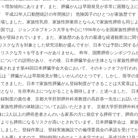
年々増加傾向にあります。また、膵臓がんは早期発見が非常に困難な上
 平成22年人口動態統計の年間推計） 危険因子のひとつが家族歴です
登場しました。家族性乳癌、家族性卵巣癌とならんで家族性膵癌も同じ
国では、ジョンズホプキンス大学を中心に1996年から全国家族性膵癌
322家族が登録されています。また、家族歴のある方の最適な経過観察法に関
イリスクな方を対象とした研究活動が盛んですが、日本では予防に関する
リスクな方々を守るすべがありません。 昨年、国際膵癌シンポジウム
度についての説明があり、その後、日本膵臓学会が主体となり家族性膵
催されます第44回日本膵臓学会大会において、そのキックオフが行われ
氏は「膵臓がんは早期発見が難しいがんのひとつです。しかし、医学の
ってきました。日本で家族性膵臓がん登録制度ができることは大変喜ば
となり、生存率向上につながることを期待します」と述べました。 日
登録制度の責任者、京都大学肝胆膵外科准教授の高折恭一先生にお話い
家族性膵癌の体験談についてお話いただきます。 京都大学肝胆膵外科
妹に2人以上の膵癌患者さんのいる家系の方に発症する膵癌です。膵癌の
方よりも膵癌になるリスクが高いとされています。日本膵臓学会は、家
定しました。登録作業は、登録実施施設での倫理委員会の承認を受けて
上を要しますので、開始時期は今のところ未定ですが、平成25年12月