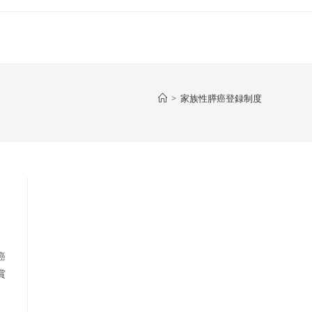
>
家族性膵癌登録制度
癌
賞