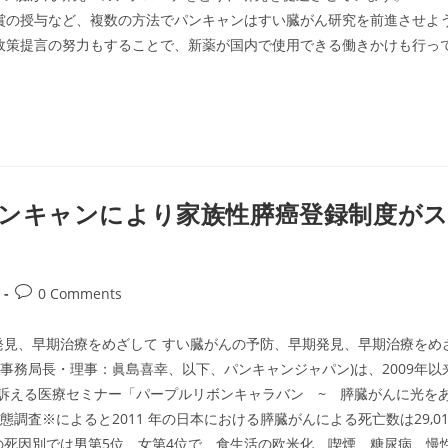
ン賞の授与など、複数の方法でパンキャンはすい臓がん研究を前進させよ
政策提言の努力もすることで、新薬が国内で使用できる働きかけも行っ
ンキャンにより家族性膵癌登録制度が
Post
0 Comments
comments:
見、早期治療をめざして すい臓がんの予防、早期発見、早期治療をめ
 事務局長・理事：眞島喜幸、以下、パンキャンジャパン)は、2009年以
を訴える医療セミナー「パープルリボンキャラバン ~ 膵臓がんに光を
調査※によると2011 年の日本における膵臓がんによる死亡数は29,01
。がんの死因別では男第5位、女第4位で、食生活の欧米化、喫煙、糖尿病、慢