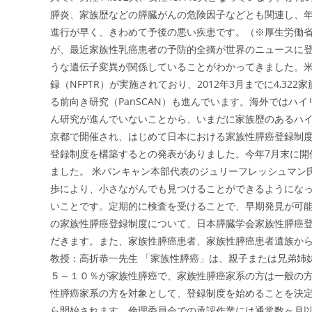
膵炎、家族歴などの膵臓がんの危険因子などとも関連し、
進行が早く、きわめて予後の悪い疾患です。（※厚生労働省
が、最近家族性乳癌患者の予防的全摘が世界のニュースに
うな遺伝子変異が関係していることがわかってきました。米
録（NFPTR）が実施されており、2012年3月までに4,
る前向き研究（PanSCAN）も進んでいます。海外ではハ
ん研究が進んでいないことから、いまだに家族歴のあるハイ
京都で開催され、はじめて日本における家族性膵癌登録制
登録制度を構築するとの発表がありました。今年7月末に開
ました。 米パンキャン本部代表のジュリーフレッシュマン
歩により、小さながんでも見つけることができるようにな
いことです。定期的に検査を受けることで、早期発見が可能
の家族性膵癌登録制度について、日本膵臓学会家族性膵癌
だきます。また、家族性膵癌患者、家族性膵癌患者遺族から
教授：高折恭一先生 「家族性膵癌」は、親子または兄弟姉
５～１０％が家族性膵癌で、家族性膵癌家系の方は一般の
性膵癌家系の方を対象として、登録制度を始めることを決
ら開始されます。倫理委員会での承認作業には通常数ヶ月以