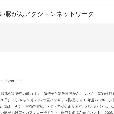
すい臓がんアクションネットワーク
st
0 Comments
mments:
 膵臓がん研究の最前線： 遺伝子と家族性膵がんについて 「家族性膵
0日） パンキャン賞 2012年度パンキャン賞授与 2013年度パンキャン
ためには、科学・医療の研究からすべてが始まります。パンキャンはがん
い臓がん研究へのアプローチをとり、研究を促進させています。 2008