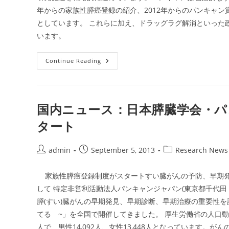
年からの家族性膵癌登録の紹介、2012年からのパンキャ
としています。 これらに加え、ドラッグラグ解消といった
います。
研
Continue Reading
究
国内ニュース：日本膵臓学会・パ
タート
Post
Post
Post
admin
September 5, 2013
Research News
author:
published:
category:
家族性膵癌登録制度がスタートすい臓がんの予防、早期発
して 特定非営利活動法人パンキャンジャパン(東京都千代田
膵(すい)臓がんの早期発見、早期診断、早期治療の重要性
てる ~」を全国で開催してきました。 厚生労働省の人口動態
人で、男性14,092人、女性13,448人となっています