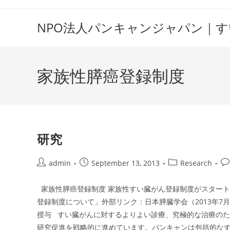
Skip
to
NPO法人パンキャンジャパン｜
content
家族性膵癌登録制度
研究
Post
Post
Post
Po
admin
September 13, 2013
Research
author:
published:
category:
co
家族性膵癌登録制度 家族性すい臓がん登録制度がスタート
登録制度について」外部リンク：日本膵臓学会（2013年7月2
授与 すい臓がんに対するよりよい診療、究極的な治療の
研究促進を戦略的に進めています。パンキャンは包括的なす