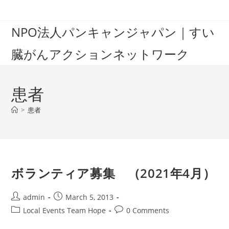
Skip
to
NPO法人パンキャンジャパン｜すい
content
臓がんアクションネットワーク
患者
>
患者
ボランティア募集 （2021年4月）
Post
Post
admin
March 5, 2013
author:
published:
Post
Post
Local Events Team Hope
0 Comments
category:
comments: