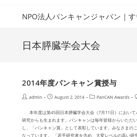
Skip
to
NPO法人パンキャンジャパン｜
content
日本膵臓学会大会
2014年度パンキャン賞授与
Post
Post
Post
P
admin
August 2, 2014
PanCAN Awards
author:
published:
category:
本年度は第45回日本膵臓学会大会（7月11日）において
研究からも生まれます。パンキャンは毎年皆様からいただ
し、「パンキャン賞」として表彰しています。みなさまの
なっています。 「若手研究者を含め、大変レベルの高い研