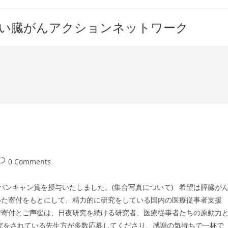
すい臓がんアクションネットワーク
ost
0 Comments
comments:
パンキャン賞を授与いたしました。(集合写真について) 希望は膵臓が
いた寄付をもとにして、精力的に研究をしている国内の医療従事者支援
ご寄付とご声援は、日夜研究を続ける研究者、医療従事者たちの原動力
究をされている先生方が多数応募してくださり、感謝の気持ちで一杯で