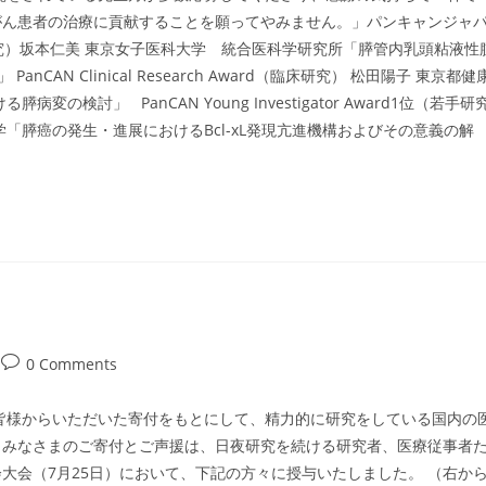
がん患者の治療に貢献することを願ってやみません。」パンキャンジャ
rd（基礎研究）坂本仁美 東京女子医科大学 統合医科学研究所「膵管内乳頭粘液性
CAN Clinical Research Award（臨床研究） 松田陽子 東京都健
討」 PanCAN Young Investigator Award1位（若手研
「膵癌の発生・進展におけるBcl-xL発現亢進機構およびその意義の解
Post
0 Comments
comments:
皆様からいただいた寄付をもとにして、精力的に研究をしている国内の
。みなさまのご寄付とご声援は、日夜研究を続ける研究者、医療従事者
大会（7月25日）において、下記の方々に授与いたしました。 （右か