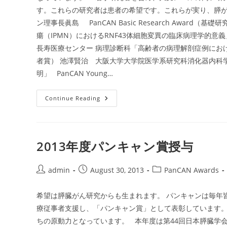
す。これらの研究者は患者の希望です。これらが実り、膵
ン理事長眞島 PanCAN Basic Research Awa
瘍（IPMN）におけるRNF43体細胞変異の臨床病理学的意義」 Pan
長寿医療センター 病理診断科「高齢者の病理解剖症例における膵病変の検
者賞） 池澤賢治 大阪大学大学院医学系研究科消化器内科学
明」 PanCAN Young…
2014
Continue Reading
年
度
パ
ン
キ
ャ
2013年度パンキャン賞授与
ン
賞
授
与
Post
Post
Post
admin
August 30, 2013
PanCAN Awards
author:
published:
category:
希望は膵臓がん研究からも生まれます。 パンキャンは毎年
療従事者支援し、「パンキャン賞」として表彰しています
ちの原動力となっています。 本年度は第44回日本膵臓学会