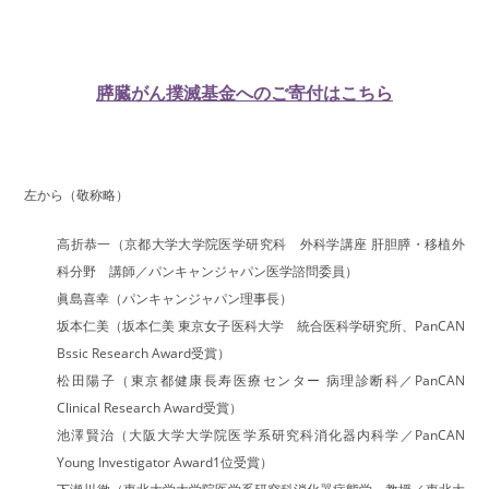
膵臓がん撲滅基金へのご寄付はこちら
左から（敬称略）
高折恭一（京都大学大学院医学研究科 外科学講座 肝胆膵・移植外
科分野 講師／パンキャンジャパン医学諮問委員）
眞島喜幸（パンキャンジャパン理事長）
坂本仁美（坂本仁美 東京女子医科大学 統合医科学研究所、PanCAN
Bssic Research Award受賞）
松田陽子（東京都健康長寿医療センター 病理診断科／PanCAN
Clinical Research Award受賞）
池澤賢治（大阪大学大学院医学系研究科消化器内科学／PanCAN
Young Investigator Award1位受賞）
下瀬川徹（東北大学大学院医学系研究科消化器病態学 教授／東北大