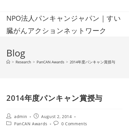
Skip
to
NPO法人パンキャンジャパン｜すい
content
臓がんアクションネットワーク
Blog
>
Research
>
PanCAN Awards
>
2014年度パンキャン賞授与
2014年度パンキャン賞授与
Post
Post
admin
August 2, 2014
author:
published:
Post
Post
PanCAN Awards
0 Comments
category:
comments: