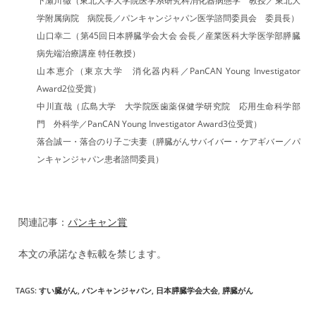
学附属病院 病院長／パンキャンジャパン医学諮問委員会 委員長）
山口幸二（第45回日本膵臓学会大会 会長／産業医科大学医学部膵臓
病先端治療講座 特任教授）
山本恵介（東京大学 消化器内科／PanCAN Young Investigator
Award2位受賞）
中川直哉（広島大学 大学院医歯薬保健学研究院 応用生命科学部
門 外科学／PanCAN Young Investigator Award3位受賞）
落合誠一・落合のり子ご夫妻（膵臓がんサバイバー・ケアギバー／パ
ンキャンジャパン患者諮問委員）
関連記事：
パンキャン賞
本文の承諾なき転載を禁じます。
TAGS
:
すい臓がん
,
パンキャンジャパン
,
日本膵臓学会大会
,
膵臓がん