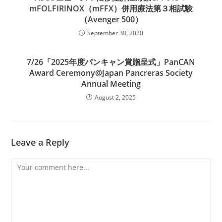
mFOLFIRINOX（mFFX）併用療法第３相試験
（Avenger 500）
September 30, 2020
7/26「2025年度パンキャン賞贈呈式」PanCAN
Award Ceremony@Japan Pancreras Society
Annual Meeting
August 2, 2025
Leave a Reply
Comment