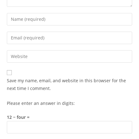
Enter
your
name
Enter
or
your
username
email
Enter
to
address
your
comment
to
website
comment
URL
Save my name, email, and website in this browser for the
(optional)
next time I comment.
Please enter an answer in digits:
12 − four =