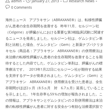
Post
Post
Post
admin
January 27, 2013
Research News
author:
published:
category:
Post
0 Comments
comments:
海外ニュース アブラキサン（ABRAXANE®）は、転移性膵臓
がん患者の全生存期間を改善する 昨年11月、セルジーン社
（Celgene）が膵臓がんにおける重要な第3相臨床試験に関連す
るニュースを発表しました。セルジーン社は、ゲムシタビン単
剤と比較した場合、ゲムシタビン（Gem）と新薬ナブパクリタ
キセル（商品名：アブラキサン ABRAXANE®）の併用療法は
未治療の転移性膵臓がん患者の全生存期間を改善することを期
待するとした内容でした。ゲムシタビン単剤は、膵臓がんの標
準療法です。 2013年1月22日にセルジーン社が期待する結果
を支持するデータが発表されました。ゲムシタビン（Gem）と
アブラキサン ABRAXANE®）併用療法を受けた患者は、全生
存期間がほぼ2ヶ月（8.5ヵ月 対 6.7ヵ月）延長していること
を示しました。 1年生存率も59％の増加が報告されました。こ
の情報は、アブラキサンとゲムシタビンの２剤併用療法は未治
療の転移性膵臓がん患者に対する安全かつ有効な治療選択肢で