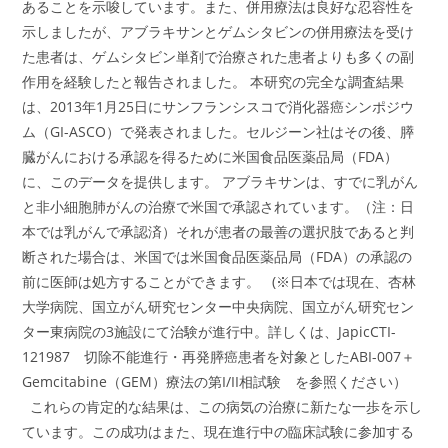
あることを示唆しています。また、併用療法は良好な忍容性を
示しましたが、アブラキサンとゲムシタビンの併用療法を受け
た患者は、ゲムシタビン単剤で治療された患者よりも多くの副
作用を経験したと報告されました。 本研究の完全な調査結果
は、2013年1月25日にサンフランシスコで消化器癌シンポジウ
ム（GI-ASCO）で発表されました。セルジーン社はその後、膵
臓がんにおける承認を得るために米国食品医薬品局（FDA）
に、このデータを提供します。 アブラキサンは、すでに乳がん
と非小細胞肺がんの治療で米国で承認されています。（注：日
本では乳がんで承認済）それが患者の最善の選択肢であると判
断された場合は、米国では米国食品医薬品局（FDA）の承認の
前に医師は処方することができます。 (※日本では現在、杏林
大学病院、国立がん研究センター中央病院、国立がん研究セン
ター東病院の3施設にて治験が進行中。詳しくは、JapicCTI-
121987 切除不能進行・再発膵癌患者を対象としたABI-007＋
Gemcitabine（GEM）療法の第I/II相試験 を参照ください）
これらの肯定的な結果は、この病気の治療に新たな一歩を示し
ています。この成功はまた、現在進行中の臨床試験に参加する