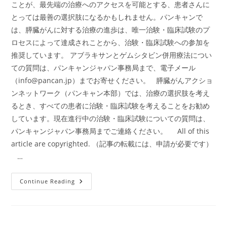
ことが、最先端の治療へのアクセスを可能とする、患者さんに
とっては最善の選択肢になるかもしれません。パンキャンで
は、膵臓がんに対する治療の進歩は、唯一治験・臨床試験のプ
ロセスによって達成されことから、治験・臨床試験への参加を
推奨しています。 アブラキサンとゲムシタビン併用療法につい
ての質問は、パンキャンジャパン事務局まで、電子メール
（
info@pancan.jp
）までお寄せください。 膵臓がんアクショ
ンネットワーク（パンキャン本部）では、治療の選択肢を考え
るとき、すべての患者に治験・臨床試験を考えることをお勧め
しています。現在進行中の治験・臨床試験についての質問は、
パンキャンジャパン事務局までご連絡ください。 All of this
article are copyrighted. （記事の転載には、申請が必要です）
…
海
Continue Reading
外
ニ
ュ
ー
ス：
ア