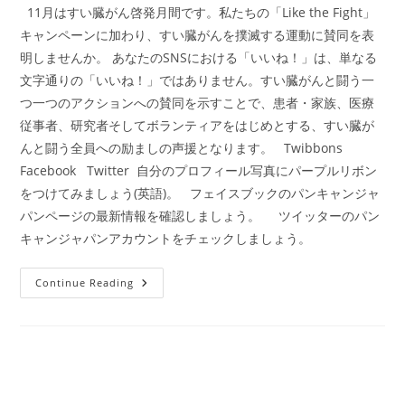
11月はすい臓がん啓発月間です。私たちの「Like the Fight」
キャンペーンに加わり、すい臓がんを撲滅する運動に賛同を表
明しませんか。 あなたのSNSにおける「いいね！」は、単なる
文字通りの「いいね！」ではありません。すい臓がんと闘う一
つ一つのアクションへの賛同を示すことで、患者・家族、医療
従事者、研究者そしてボランティアをはじめとする、すい臓が
んと闘う全員への励ましの声援となります。 Twibbons
Facebook Twitter 自分のプロフィール写真にパープルリボン
をつけてみましょう(英語)。 フェイスブックのパンキャンジャ
パンページの最新情報を確認しましょう。 ツイッターのパン
キャンジャパンアカウントをチェックしましょう。
す
Continue Reading
い
臓
が
ん
啓
発
月
間
に