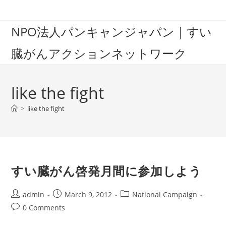
Skip
to
NPO法人パンキャンジャパン｜すい
content
臓がんアクションネットワーク
like the fight
>
like the fight
すい臓がん啓発月間に参加しよう
Post
Post
Post
admin
March 9, 2012
National Campaign
author:
published:
category:
Post
0 Comments
comments: