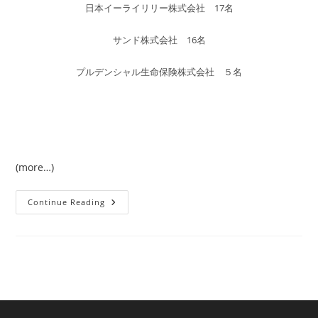
日本イーライリリー株式会社 17名
サンド株式会社 16名
プルデンシャル生命保険株式会社 ５名
(more…)
2015
Continue Reading
年
11
月
1
日
パ
ー
プ
ル
ス
ト