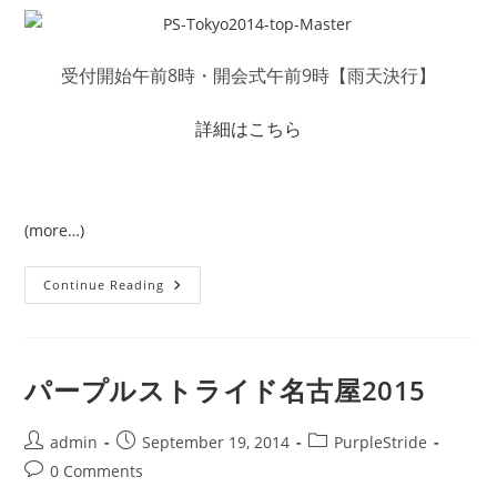
受付開始午前8時・開会式午前9時【雨天決行】
詳細はこちら
(more…)
パ
Continue Reading
ー
プ
ル
ス
ト
ラ
パープルストライド名古屋2015
イ
ド
東
京
Post
Post
Post
admin
September 19, 2014
PurpleStride
2014
author:
published:
category:
Post
0 Comments
comments: