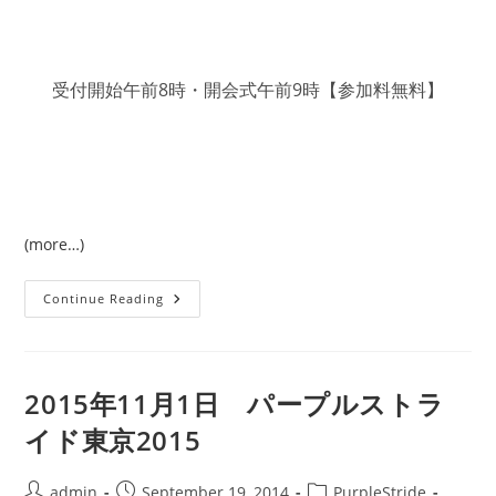
受付開始午前8時・開会式午前9時【参加料無料】
(more…)
パ
Continue Reading
ー
プ
ル
ス
ト
ラ
2015年11月1日 パープルストラ
イ
ド
イド東京2015
名
古
屋
2015
Post
Post
Post
admin
September 19, 2014
PurpleStride