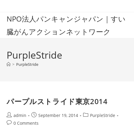
Skip
to
NPO法人パンキャンジャパン｜すい
content
臓がんアクションネットワーク
PurpleStride
>
PurpleStride
パープルストライド東京2014
Post
Post
Post
admin
September 19, 2014
PurpleStride
author:
published:
category:
Post
0 Comments
comments: