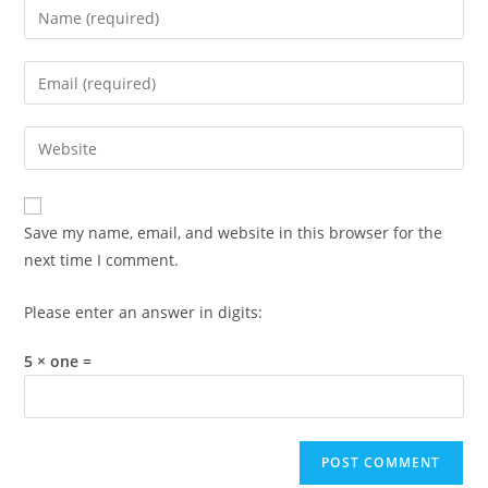
Enter
your
name
Enter
or
your
username
email
Enter
to
address
your
comment
to
website
comment
URL
Save my name, email, and website in this browser for the
(optional)
next time I comment.
Please enter an answer in digits:
5 × one =