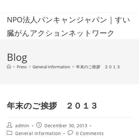
Skip
to
NPO法人パンキャンジャパン｜すい
content
臓がんアクションネットワーク
Blog
>
Press
>
General Information
>
年末のご挨拶 ２０１３
年末のご挨拶 ２０１３
Post
Post
admin
December 30, 2013
author:
published:
Post
Post
General Information
0 Comments
category:
comments: