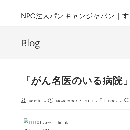
Skip
to
NPO法人パンキャンジャパン｜
content
Blog
「がん名医のいる病院
Post
Post
Post
Po
admin
November 7, 2011
Book
author:
published:
category:
co