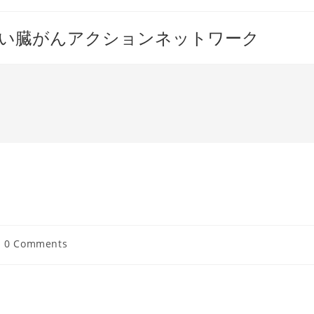
すい臓がんアクションネットワーク
」
st
0 Comments
mments: