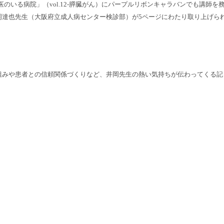
医のいる病院」（vol.12-膵臓がん）にパープルリボンキャラバンでも講師を
岡達也先生（大阪府立成人病センター検診部）が5ページにわたり取り上げら
組みや患者との信頼関係づくりなど、井岡先生の熱い気持ちが伝わってくる記