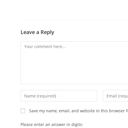
Leave a Reply
Comment
Enter
Enter
your
your
name
email
Save my name, email, and website in this browser f
or
address
username
to
Please enter an answer in digits: