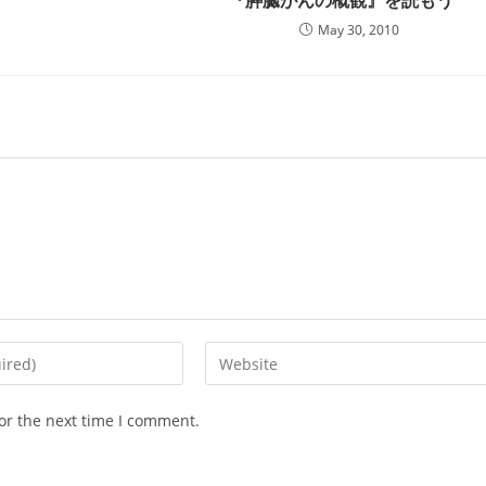
『膵臓がんの概観』を読もう
May 30, 2010
Enter
your
website
or the next time I comment.
URL
(optional)