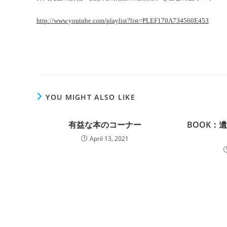
http://www.youtube.com/playlist?list=PLEF170A734560E453
YOU MIGHT ALSO LIKE
有益な本のコーナー
BOOK：
April 13, 2021