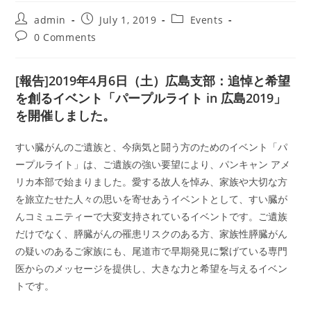
Post
Post
Post
admin
July 1, 2019
Events
author:
published:
category:
Post
0 Comments
comments:
[報告]2019年4月6日（土）広島支部：追悼と希望
を創るイベント「パープルライト in 広島2019」
を開催しました。
すい臓がんのご遺族と、今病気と闘う方のためのイベント「パ
ープルライト」は、ご遺族の強い要望により、パンキャン アメ
リカ本部で始まりました。愛する故人を悼み、家族や大切な方
を旅立たせた人々の思いを寄せあうイベントとして、すい臓が
んコミュニティーで大変支持されているイベントです。ご遺族
だけでなく、膵臓がんの罹患リスクのある方、家族性膵臓がん
の疑いのあるご家族にも、尾道市で早期発見に繋げている専門
医からのメッセージを提供し、大きな力と希望を与えるイベン
トです。