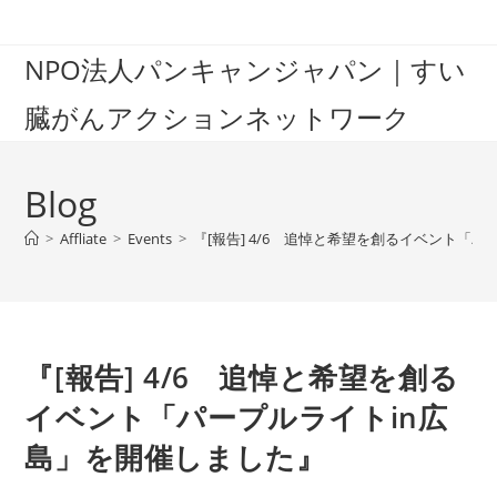
Skip
to
NPO法人パンキャンジャパン｜すい
content
臓がんアクションネットワーク
Blog
>
Affliate
>
Events
>
『[報告] 4/6 追悼と希望を創るイベント「
『[報告] 4/6 追悼と希望を創る
イベント「パープルライトin広
島」を開催しました』