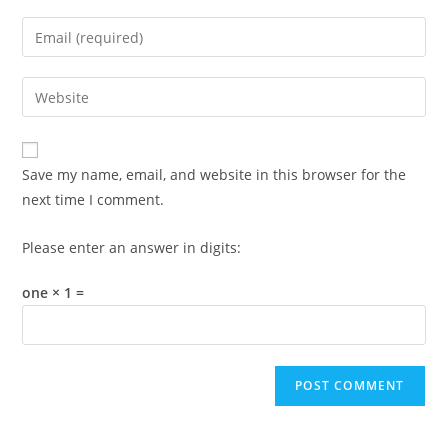
name
Enter
or
your
username
email
Enter
to
address
your
comment
to
website
comment
URL
Save my name, email, and website in this browser for the
(optional)
next time I comment.
Please enter an answer in digits:
one × 1 =