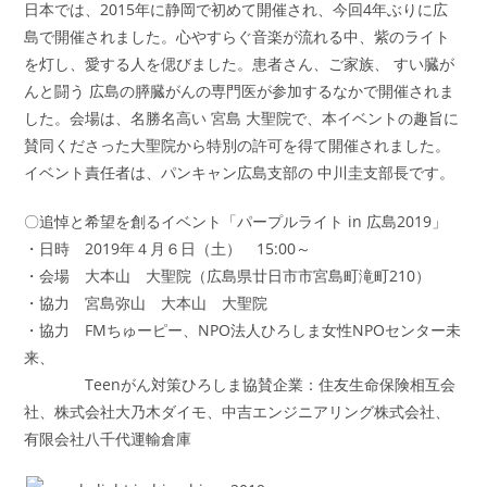
日本では、2015年に静岡で初めて開催され、今回4年ぶりに広
島で開催されました。心やすらぐ音楽が流れる中、紫のライト
を灯し、愛する人を偲びました。患者さん、ご家族、 すい臓が
んと闘う 広島の膵臓がんの専門医が参加するなかで開催されま
した。会場は、名勝名高い 宮島 大聖院で、本イベントの趣旨に
賛同くださった大聖院から特別の許可を得て開催されました。
イベント責任者は、パンキャン広島支部の 中川圭支部長です。
〇追悼と希望を創るイベント「パープルライト in 広島2019」
・日時 2019年４月６日（土） 15:00～
・会場 大本山 大聖院（広島県廿日市市宮島町滝町210）
・協力 宮島弥山 大本山 大聖院
・協力 FMちゅーピー、NPO法人ひろしま女性NPOセンター未
来、
Teenがん対策ひろしま協賛企業：住友生命保険相互会
社、株式会社大乃木ダイモ、中吉エンジニアリング株式会社、
有限会社八千代運輸倉庫