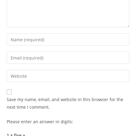
Enter
your
name
Enter
or
your
username
email
Enter
to
address
your
comment
to
website
comment
URL
Save my name, email, and website in this browser for the
(optional)
next time I comment.
Please enter an answer in digits:
1 × five =