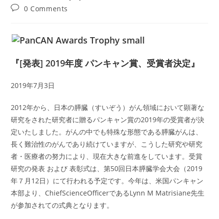
author:
published:
category:
Post
0 Comments
comments:
『[発表] 2019年度 パンキャン賞、受賞者決定』
2019年7月3日
2012年から、日本の膵臓（すいぞう）がん領域において顕著な
研究をされた研究者に贈るパンキャン賞の2019年の受賞者が決
定いたしました。がんの中でも特殊な形態である膵臓がんは、
長く難治性のがんであり続けていますが、こうした研究や研究
者・医療者の努力により、現在大きな前進をしています。受賞
研究の発表 および 表彰式は、第50回日本膵臓学会大会（2019
年７月12日）にて行われる予定です。今年は、米国パンキャン
本部より、ChiefScienceOfficerであるLynn M Matrisiane先生
が参加されての式典となります。