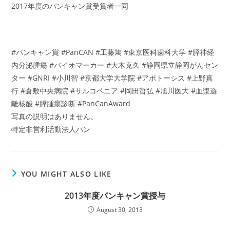
2017年度のパンキャン賞受賞者一同
#パンキャン賞 #PanCAN #工藤篤 #東京医科歯科大学 #膵神経
内分泌腫瘍 #バイオマーカー #大木克久 #静岡県立静岡がんセン
ター #GNRI #小川智 #京都大学大学院 #アポトーシス #上野真
行 #倉敷中央病院 #サルコペニア #岡田哲弘 #旭川医大 #血漿遊
離核酸 #膵腫瘍診断 #PanCanAward
写真の説明はありません。
特定非営利活動法人パン
YOU MIGHT ALSO LIKE
2013年度パンキャン賞授与
August 30, 2013