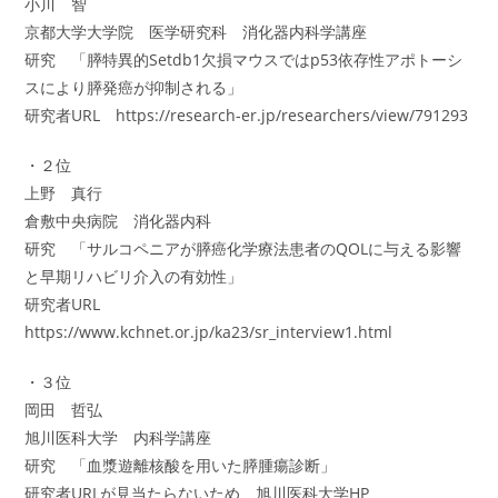
小川 智
京都大学大学院 医学研究科 消化器内科学講座
研究 「膵特異的Setdb1欠損マウスではp53依存性アポトーシ
スにより膵発癌が抑制される」
研究者URL https://research-er.jp/researchers/view/791293
・２位
上野 真行
倉敷中央病院 消化器内科
研究 「サルコペニアが膵癌化学療法患者のQOLに与える影響
と早期リハビリ介入の有効性」
研究者URL
https://www.kchnet.or.jp/ka23/sr_interview1.html
・３位
岡田 哲弘
旭川医科大学 内科学講座
研究 「血漿遊離核酸を用いた膵腫瘍診断」
研究者URLが見当たらないため、旭川医科大学HP