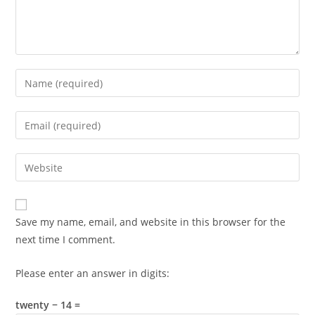
Enter
your
name
Enter
or
your
username
email
Enter
to
address
your
comment
to
website
comment
URL
Save my name, email, and website in this browser for the
(optional)
next time I comment.
Please enter an answer in digits:
twenty − 14 =