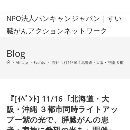
Skip
to
NPO法人パンキャンジャパン｜すい
content
臓がんアクションネットワーク
Blog
>
Affliate
>
Events
>
『[ｲﾍﾞﾝﾄ] 11/16「北海道・大阪・沖縄
『[ｲﾍﾞﾝﾄ] 11/16「北海道・大
阪・沖縄 ３都市同時ライトアッ
プー紫の光で、膵臓がんの患