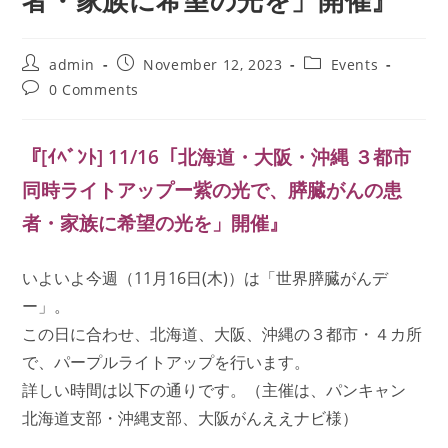
者・家族に希望の光を」開催』
Post
Post
Post
admin
November 12, 2023
Events
author:
published:
category:
Post
0 Comments
comments:
『[ｲﾍﾞﾝﾄ] 11/16「北海道・大阪・沖縄 ３都市
同時ライトアップー紫の光で、膵臓がんの患
者・家族に希望の光を」開催』
いよいよ今週（11月16日(木)）は「世界膵臓がんデ
ー」。
この日に合わせ、北海道、大阪、沖縄の３都市・４カ所
で、パープルライトアップを行います。
詳しい時間は以下の通りです。（主催は、パンキャン
北海道支部・沖縄支部、大阪がんええナビ様）