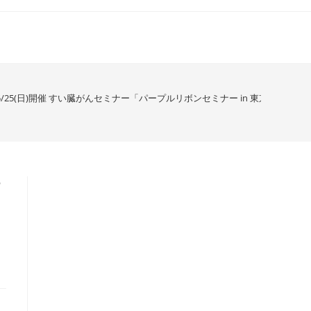
ﾄ] 5/25(日)開催 すい臓がんセミナー「パープルリボンセミナー in 東京2025」－