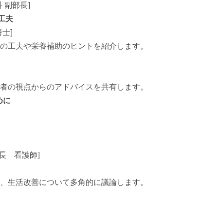
 副部長]
工夫
士]
事の工夫や栄養補助のヒントを紹介します。
患者の視点からのアドバイスを共有します。
めに
長 看護師]
援、生活改善について多角的に議論します。