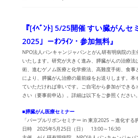
author:
published:
category:
com
『[ｲﾍﾞﾝﾄ] 5/25開催 すい臓
2025」－ｵﾝﾗｲﾝ・参加無料』
NPO法人パンキャンジャパンとがん研有明病院の主催
いたします。研究が大きく進み、膵臓がんの治療法
術、進むゲノム医療と化学療法、高難度手術、食事
により、膵臓がん治療の最前線をお送りします。本
ていただければ幸いです。ご自宅から参加ができる
さい（要事前申込）。詳細は以下をご参照ください
■膵臓がん医療セミナー
「パープルリボンセミナー in 東京2025 ～進化
日時 2025年5月25日（日） 13:00～16:30
主催 がん研有明病院、NPO法人パンキャンジャパ