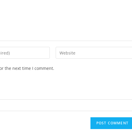
Enter
your
website
or the next time I comment.
URL
(optional)