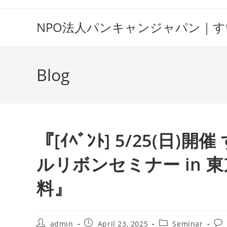
Skip
to
NPO法人パンキャンジャパン｜
content
Blog
『[ｲﾍﾞﾝﾄ] 5/25(
ルリボンセミナー in 東京
料』
Post
Post
Post
Pos
admin
April 23, 2025
Seminar