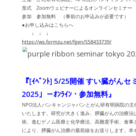
形式 Zoomウェビナーによるオンラインセミナー
参加 参加無料 （事前のお申込みが必要です）
●お申し込みはこちらへ
↓ ↓ ↓
https://ws.formzu.net/fgen/S58433739/
『[ｲﾍﾞﾝﾄ] 5/25開催 すい臓
2025」－ｵﾝﾗｲﾝ・参加無料』
NPO法人パンキャンジャパンとがん研有明病院の主催
いたします。研究が大きく進み、膵臓がんの治療法
術、進むゲノム医療と化学療法、高難度手術、食事
により、膵臓がん治療の最前線をお送りします。本