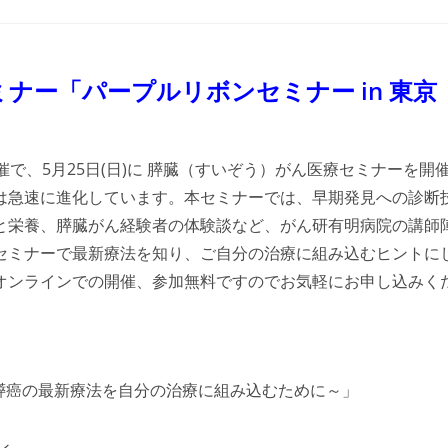
ments:
がんセミナー「パープルリボンセミナー in 東京
で、5月25日(日)に
膵臓（すいぞう）がん医療セミナーを開
は急速に進化しています。本セミナーでは、早期発見への診断
と栄養、膵臓がん経験者の体験談など、がん研有明病院の講師
セミナーで最新療法を知り、ご自分の治療に組み込むヒントに
オンラインでの開催、参加無料ですのでお気軽にお申し込みく
。
する膵癌の最新療法を自分の治療に組み込むために～」
ン