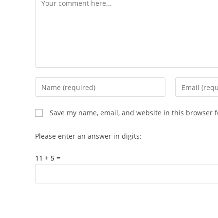
Comment
Enter
Enter
your
your
name
email
Save my name, email, and website in this browser f
or
address
username
to
Please enter an answer in digits:
to
comment
comment
11 + 5 =