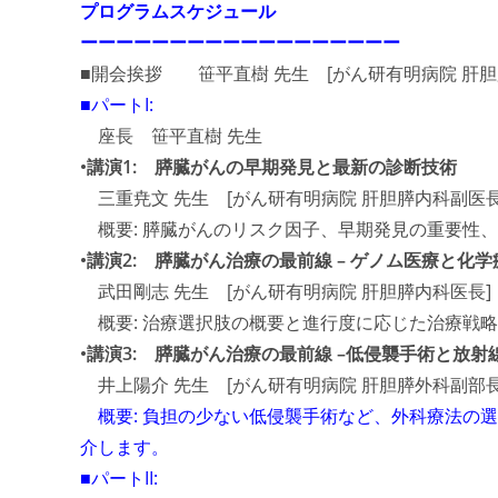
プログラムスケジュール
ーーーーーーーーーーーーーーーーーー
■開会挨拶 笹平直樹 先生 [がん研有明病院 肝胆
■パートI:
座長 笹平直樹 先生
•講演1: 膵臓がんの早期発見と最新の診断技術
三重尭文 先生 [がん研有明病院 肝胆膵内科副医長
概要: 膵臓がんのリスク因子、早期発見の重要性
•講演2: 膵臓がん治療の最前線 – ゲノム医療と化学
武田剛志 先生 [がん研有明病院 肝胆膵内科医長]
概要: 治療選択肢の概要と進行度に応じた治療戦
•講演3: 膵臓がん治療の最前線 –低侵襲手術と放
井上陽介 先生 [がん研有明病院 肝胆膵外科副部長
概要: 負担の少ない低侵襲手術など、外科療法の選
介します。
■パートII: