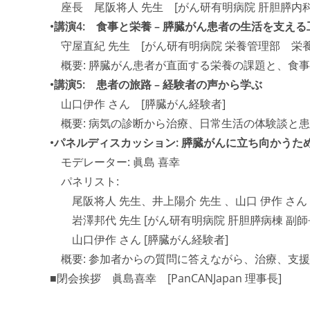
座長 尾阪将人 先生 [がん研有明病院 肝胆膵内科
•講演4: 食事と栄養 – 膵臓がん患者の生活を支える
守屋直紀 先生 [がん研有明病院 栄養管理部 栄養
概要: 膵臓がん患者が直面する栄養の課題と、食
•講演5: 患者の旅路 – 経験者の声から学ぶ
山口伊作 さん [膵臓がん経験者]
概要: 病気の診断から治療、日常生活の体験談と
•パネルディスカッション: 膵臓がんに立ち向かうた
モデレーター: 眞島 喜幸
パネリスト:
尾阪将人 先生、井上陽介 先生 、山口 伊作 さん
岩澤邦代 先生 [がん研有明病院 肝胆膵病棟 副師
山口伊作 さん [膵臓がん経験者]
概要: 参加者からの質問に答えながら、治療、支
■閉会挨拶 眞島喜幸 [PanCANJapan 理事長]