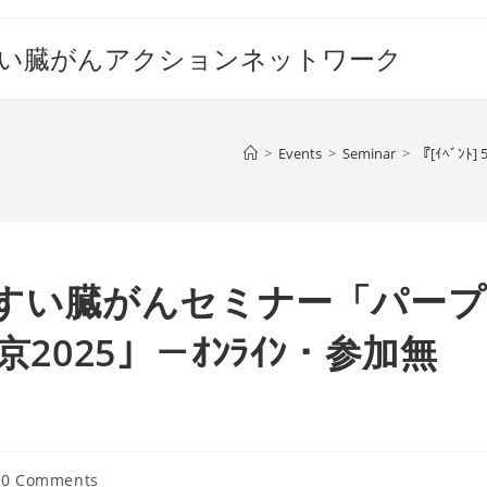
すい臓がんアクションネットワーク
>
Events
>
Seminar
>
『[ｲﾍﾞﾝ
日)開催 すい臓がんセミナー「パープ
2025」－ｵﾝﾗｲﾝ・参加無
t
0 Comments