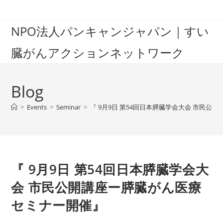
Skip
to
NPO法人パンキャンジャパン｜すい
content
臓がんアクションネットワーク
Blog
>
Events
>
Seminar
>
『 9月9日 第54回日本膵臓学会大会 市民
『 9月9日 第54回日本膵臓学会大
会 市民公開講座ー膵臓がん医療
セミナー開催』