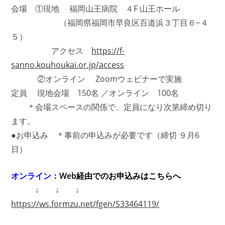
会場 ①現地 福岡山王病院 ４F 山王ホール
（福岡県福岡市早良区百道浜３丁目６−４
５）
アクセス
https://f-
sanno.kouhoukai.or.jp/access
②オンライン Zoomウェビナーで実施
定員 現地会場 150名 ／オンライン 100名
＊会場スペースの関係で、定員になり次第締め切り
ます。
●お申込み ＊事前の申込みが必要です（締切 ９月6
日）
オンライン：
Web経由での
お申込みはこちらへ
↓ ↓ ↓
https://ws.formzu.net/fgen/S33464119/