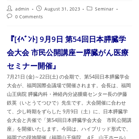
Post
Post
Post
admin
August 31, 2023
Seminar
author:
published:
category:
Post
0 Comments
comments:
『[ｲﾍﾞﾝﾄ] 9月9日 第54回日本膵臓学
会大会 市民公開講座ー膵臓がん医療
セミナー開催』
7月21日 (金)～22日(土) の会期で、第54回日本膵臓学会
大会が、福岡国際会議場で開催されます。会長は、福岡
山王病院 膵臓内科・神経内分泌腫瘍センター長の伊藤
鉄英（いとうてつひで）先生です。大会開催に合わせ
て、少し時期をずらした 9月9日（土）に、日本膵臓学
会大会と共催で「第54回日本膵臓学会大会 市民公開講
座」を開催いたします。今回は、ハイブリッド形式で、
福岡での現地開催（福岡山王病院 ４F 山王ホール）