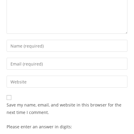
Enter
your
name
Enter
or
your
username
email
Enter
to
address
your
comment
to
website
comment
URL
Save my name, email, and website in this browser for the
(optional)
next time I comment.
Please enter an answer in digits: