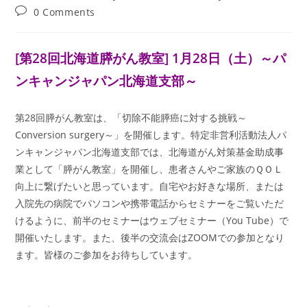
author:
published:
category:
Post
0 Comments
comments:
[第28回北海道膵がん教室] 1月28日（土）
～パ
ンキャンジャパン北海道支部
～
第28回膵がん教室は、「切除不能膵癌に対する挑戦～
Conversion surgery～」を開催します。特定非営利活動法人パ
ンキャンジャパン北海道支部では、北海道がん対策基金助成事
業として「膵がん教室」を開催し、患者さんやご家族のＱＯＬ
向上に繋げたいと思っています。自宅やお好きな場所、または
入院先の病院でパソコンや携帯電話からセミナーをご覧いただ
けるように、前半のセミナーはウェブセミナー（You Tube）で
開催いたします。また、後半の交流会はZOOMでの参加となり
ます。皆様のご参加をお待ちしています。