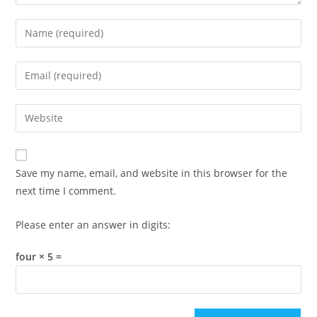
Enter
your
name
Enter
or
your
username
email
Enter
to
address
your
comment
to
website
comment
URL
Save my name, email, and website in this browser for the
(optional)
next time I comment.
Please enter an answer in digits:
four × 5 =