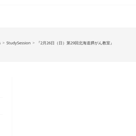
s
>
StudySession
>
『2月26日（日）第29回北海道膵がん教室』