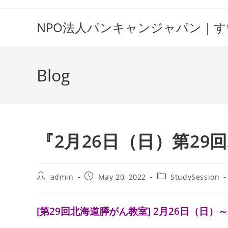
Skip
to
NPO法人パンキャンジャパン｜
content
Blog
『2月26日（日）第29
Post
Post
Post
admin
May 20, 2022
StudySession
author:
published:
category:
[第29回北海道膵がん教室] 2月26日（日）
～