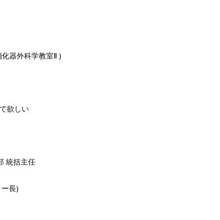
器外科学教室Ⅱ )
て欲しい　　
部 統括主任
ー長)