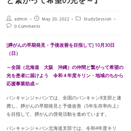
と繋がって希望の光を～』
Post
Post
Post
admin
May 20, 2022
StudySession
author:
published:
category:
Post
0 Comments
comments:
[膵がんの早期発見・予後改善を目指して] 10月30日
（日）
～全国（北海道 大阪 沖縄）の仲間と繋がって希望の
光を患者に届けよう
令和４年度キリン・地域のちから
応援事業助成～
パンキャンジャパンでは、全国のパンキャン8支部と連
携し、膵がんの早期発見と予後改善（5年生存率向上）
を目指して、膵がんの啓発活動を進めています。
パンキャンジャパン北海道支部では、令和4年度キリ