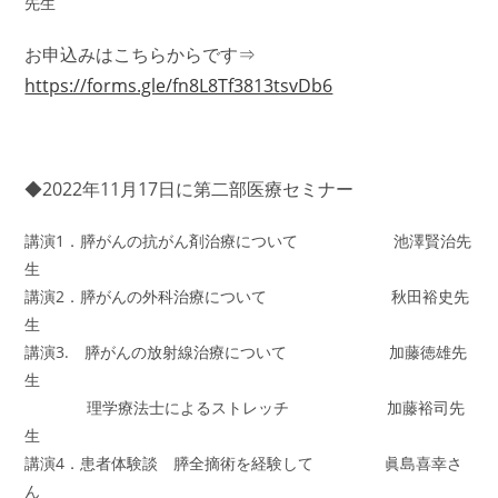
先生
お申込みはこちらからです⇒
https://forms.gle/fn8L8Tf3813tsvDb6
◆2022年11月17日に第二部医療セミナー
講演1．膵がんの抗がん剤治療について 池澤賢治先
生
講演2．膵がんの外科治療について 秋田裕史先
生
講演3. 膵がんの放射線治療について 加藤徳雄先
生
理学療法士によるストレッチ 加藤裕司先
生
講演4．患者体験談 膵全摘術を経験して 眞島喜幸さ
ん