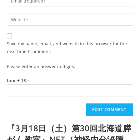
or
your
username
email
Enter
to
address
your
comment
to
website
comment
URL
Save my name, email, and website in this browser for the
(optional)
next time I comment.
Please enter an answer in digits:
four + 13 =
『3月18日（土）第30回北海道膵
がん教室』NET（神経内分泌腫