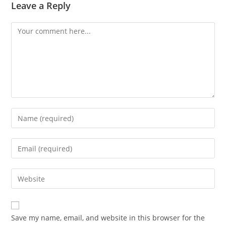
Leave a Reply
Comment
Enter
your
name
Enter
or
your
username
email
Enter
to
address
your
comment
to
website
comment
URL
Save my name, email, and website in this browser for the
(optional)