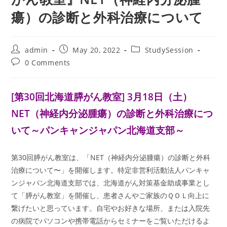
瘍）の診断と外科治療について
Post
Post
Post
admin
May 20, 2022
StudySession
author:
published:
category:
Post
0 Comments
comments:
[第30回北海道膵がん教室] 3月18日（土）
NET（神経内分泌腫瘍）の診断と外科治療につ
いて
～パンキャンジャパン北海道支部
～
第30回膵がん教室は、「NET（神経内分泌腫瘍）の診断と外科
治療について〜」を開催します。特定非営利活動法人パンキャ
ンジャパン北海道支部では、北海道がん対策基金助成事業とし
て「膵がん教室」を開催し、患者さんやご家族のＱＯＬ向上に
繋げたいと思っています。自宅やお好きな場所、または入院先
の病院でパソコンや携帯電話からセミナーをご覧いただけるよ