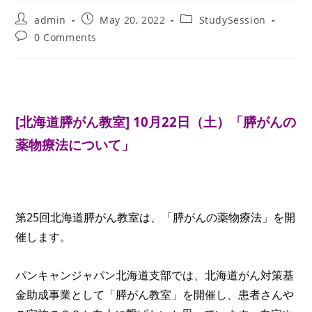
Post
Post
Post
admin
May 20, 2022
StudySession
author:
published:
category:
Post
0 Comments
comments:
[北海道膵がん教室] 10月22日（土）
「膵がんの
薬物療法について」
第25回北海道膵がん教室は、「
膵がんの薬物療法
」を開
催します。
パンキャンジャパン北海道支部では、北海道がん対策基
金助成事業として「膵がん教室」を開催し、患者さんや