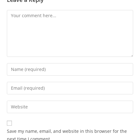
Comment
Enter
your
name
Enter
or
your
username
email
Enter
to
address
your
comment
to
website
comment
URL
Save my name, email, and website in this browser for the
(optional)
next time I comment.