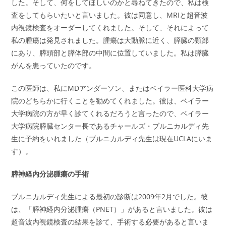
した。そして、何をしてほしいのかと尋ねてきたので、私は検
査をしてもらいたいと言いました。彼は同意し、MRIと超音波
内視鏡検査をオーダーしてくれました。そして、それによって
私の腫瘍は発見されました。腫瘍は大動脈に近く、膵臓の頸部
にあり、膵頭部と膵体部の中間に位置していました。私は膵臓
がんを患っていたのです。
この医師は、私にMDアンダーソン、またはベイラー医科大学病
院のどちらかに行くことを勧めてくれました。彼は、ベイラー
大学病院の方が早く診てくれるだろうと言ったので、ベイラー
大学病院膵臓センター長であるチャールズ・ブルニカルディ先
生に予約をいれました（ブルニカルディ先生は現在UCLAにいま
す）。
膵神経内分泌腫瘍の手術
ブルニカルディ先生による最初の診断は2009年2月でした。彼
は、「膵神経内分泌腫瘍（PNET）」があると言いました。彼は
超音波内視鏡検査の結果を診て、手術する必要があると言いま