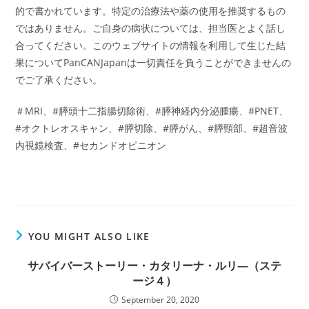
的で書かれています。特定の治療法や薬の使用を推奨するもの
ではありません。ご自身の病状については、担当医とよく話し
合ってください。このウェブサイトの情報を利用して生じた結
果についてPanCANJapanは一切責任を負うことができませんの
でご了承ください。
＃MRI、#膵頭十二指腸切除術、#膵神経内分泌腫瘍、#PNET、
#オクトレオスキャン、#膵切除、#膵がん、#膵頸部、#超音波
内視鏡検査、#セカンドオピニオン
YOU MIGHT ALSO LIKE
サバイバーストーリー・カタリーナ・ルリ―（ステ
ージ４）
September 20, 2020