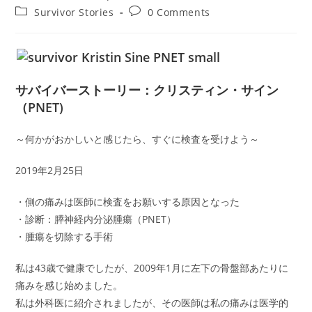
author:
published:
Post
Post
Survivor Stories
0 Comments
category:
comments:
サバイバーストーリー：クリスティン・サイン
（PNET)
～何かがおかしいと感じたら、すぐに検査を受けよう～
2019年2月25日
・側の痛みは医師に検査をお願いする原因となった
・診断：膵神経内分泌腫瘍（PNET）
・腫瘍を切除する手術
私は43歳で健康でしたが、2009年1月に左下の骨盤部あたりに
痛みを感じ始めました。
私は外科医に紹介されましたが、その医師は私の痛みは医学的