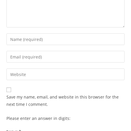
Enter
your
name
Enter
or
your
username
email
Enter
to
address
your
comment
to
website
comment
URL
Save my name, email, and website in this browser for the
(optional)
next time I comment.
Please enter an answer in digits: