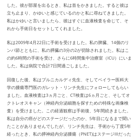
した。彼が部屋を出るとき、私は首をかきました。すると彼は
立ち止まり、かゆいと感じているのかと私に尋ねてきました。
私はかゆいと言いましたら、彼はすぐに血液検査を命じて、そ
れから手術日をセットしてくれました。
私は2009年4月22日に手術を受けました。私の脾臓、14個のリ
ンパ節とともに、私の膵臓の3分の2が切除されました。私はこ
の約6時間の手術を受け、さらに6時間集中治療室（ICU）にいま
した。私は病院で合計7日間過ごしました。
回復した後、私はブルニカルディ先生、そしてベイラー医科大
学の腫瘍専門医のガレット・リンチ先生にフォローしてもらい
ました。血液検査は3ヵ月ごと、CT検査は6ヵ月ごと、そしてオ
クトレオスキャン（神経内分泌細胞を探すための特殊な画像検
査）を受けました。この経過観察は手術後、5年間続きました。
私は自分の癌がどのステージだったのか、5年目になるまで聞い
たことがありませんでしたが、リンチ先生は、手術から丁度5年
経ったとき、私の膵神経内分泌腫瘍（PNET)はステージIIIだった