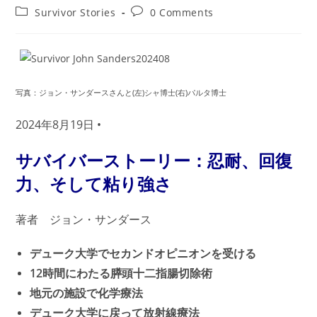
author:
published:
Post
Post
Survivor Stories
0 Comments
category:
comments:
写真：ジョン・サンダースさんと(左)シャ博士(右)パルタ博士
2024年8月19日 •
サバイバーストーリー：忍耐、回復
力、そして粘り強さ
著者 ジョン・サンダース
デューク大学でセカンドオピニオンを受ける
12時間にわたる膵頭十二指腸切除術
地元の施設で化学療法
デューク大学に戻って放射線療法