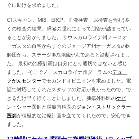
ぐに助けを求めました。
CTスキャン、MRI、ERCP、血液検査、尿検査を含む)多
くの検査の結果、膵臓の腫れによって胆管が詰まってい
ることが分かりました。 サウスカロライナ州ノースオ
ーガスタの自宅からすぐのジョージア州オーガスタの医
師団から、ステージIIIの膵臓がんであると診断されまし
た。 最初の治療計画は自分にとり適切ではないと感じ
ました。 そこでノースカロライナ州ダーラムの
デュー
クがんセンター
でセカンドオピニオンを求めました。電
話で対応してくれたスタッフの対応が良かったので、で
きるだけ早く行くことにしました。腫瘍外科医の
ケビ
ン・シャー医師
と腫瘍内科医の
ジョン・ストリックラー
医師
が積極的な治療計画を立ててくれたので、安心でき
ました。
12時間にわたる膵頭十二指腸切除術（ウィップ