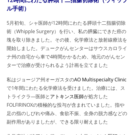
ル手術）
5月初旬、シャ医師が12時間にわたる膵頭十二指腸切除
術（Whipple Surgery）を行い、私の膵臓にできた癌の
塊を取り除きました。その後、化学療法と放射線療法を
開始しました。デュークがんセンターはサウスカロライ
ナ州の自宅から車で4時間かかるため、地元のがんセン
ターで治療が受けられるよう計画を立てました
私はジョージア州オーガスタの
AO Multispecialty Clinic
で1年間にわたる化学療法を受けました。治療には、ス
トライクラ―医師と
アトキンス医師
が処方した
FOLFIRINOXの積極的な投与が含まれていました。指や
足の指のしびれや痛み、食欲不振、全身の脱力感などの
副作用がありましたが、できる限り耐えました