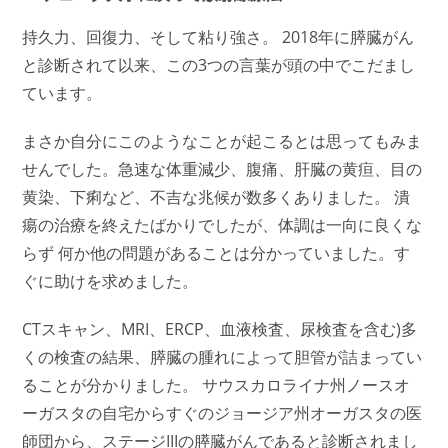
持久力、回復力、そして粘り強さ。 2018年に膵臓がん
と診断されて以来、この3つの言葉が頭の中でこだまし
ています。
まさか自分にこのようなことが起こるとは思ってもみま
せんでした。急速な体重減少、腹痛、肝臓の黄疸、目の
黄染、下痢など、不吉な兆候が数多くありました。 潰
瘍の治療を終えたばかりでしたが、体調は一向に良くな
らず 何か他の問題があることは分かっていました。す
ぐに助けを求めました。
CTスキャン、MRI、ERCP、血液検査、尿検査を含む)多
くの検査の結果、膵臓の腫れによって胆管が詰まってい
ることが分かりました。 サウスカロライナ州ノースオ
ーガスタの自宅からすぐのジョージア州オーガスタの医
師団から、ステージIIIの膵臓がんであると診断されまし