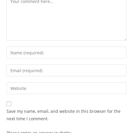
Enter
your
name
Enter
or
your
username
email
Enter
to
address
your
comment
to
website
comment
URL
Save my name, email, and website in this browser for the
(optional)
next time I comment.
Please enter an answer in digits: