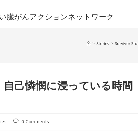
すい臓がんアクションネットワーク
>
Stories
>
Survivor Sto
：自己憐憫に浸っている時間
Post
ries
0 Comments
comments: