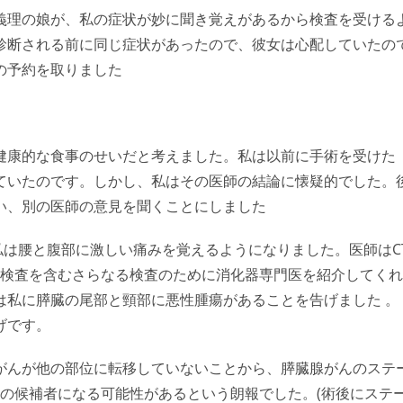
義理の娘が、私の症状が妙に聞き覚えがあるから検査を受ける
診断される前に同じ症状があったので、彼女は心配していたの
の予約を取りました
健康的な食事のせいだと考えました。私は以前に手術を受けた
ていたのです。しかし、私はその医師の結論に懐疑的でした。
い、別の医師の意見を聞くことにしました
私は腰と腹部に激しい痛みを覚えるようになりました。医師はC
視鏡検査を含むさらなる検査のために消化器専門医を紹介してくれ
は私に膵臓の尾部と頸部に悪性腫瘍があることを告げました 。
げです。
がんが他の部位に転移していないことから、膵臓腺がんのステ
も手術の候補者になる可能性があるという朗報でした。(術後にステ