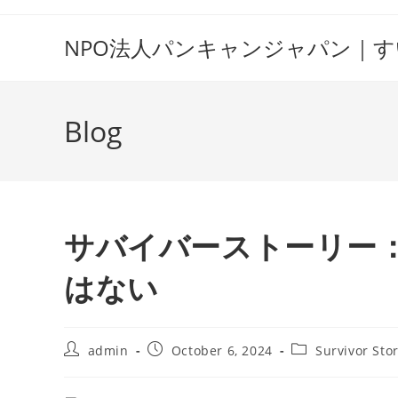
Skip
to
NPO法人パンキャンジャパン｜
content
Blog
サバイバーストーリー
はない
Post
Post
Post
admin
October 6, 2024
Survivor Sto
author:
published:
category: