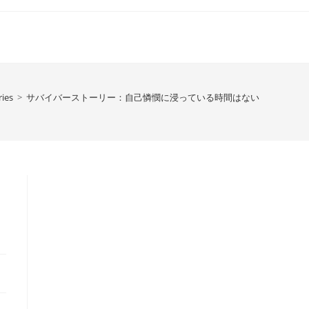
ries
>
サバイバーストーリー：自己憐憫に浸っている時間はない