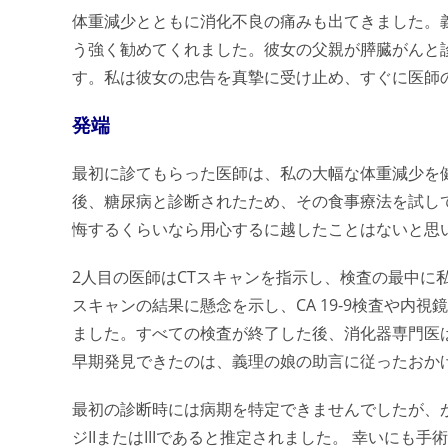
体重減少とともに消化不良の痛みも出てきました。
う強く勧めてくれました。彼女の父親が膵臓がんと
す。私は彼女の忠告を真摯に受け止め、すぐに医師
発端
最初に診てもらった医師は、私の大幅な体重減少を
後、糖尿病と診断されたため、その食事療法を試し
悔するくらいなら用心するに越したことはないと思
2人目の医師はCTスキャンを指示し、検査の最中に
スキャンの結果に懸念を示し、CA 19-9検査や内
ました。すべての検査が終了した後、消化器専門医
早期発見できたのは、義理の娘の助言に従ったおか
最初の診断時には病期を特定できませんでしたが、
ジIIまたはIIIであると推定されました。 幸いに