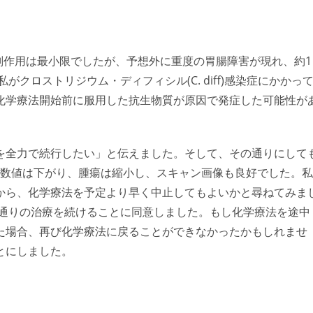
た。 副作用は最小限でしたが、予想外に重度の胃腸障害が現れ、約1
クロストリジウム・ディフィシル(C. diff)感染症にかかっ
化学療法開始前に服用した抗生物質が原因で発症した可能性が
を全力で続行したい」と伝えました。そして、その通りにして
9の数値は下がり、腫瘍は縮小し、スキャン画像も良好でした。私
から、化学療法を予定より早く中止してもよいかと尋ねてみま
定通りの治療を続けることに同意しました。もし化学療法を途中
た場合、再び化学療法に戻ることができなかったかもしれませ
とにしました。