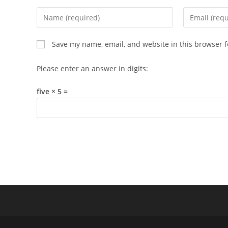
Enter
Enter
your
your
name
email
Save my name, email, and website in this browser f
or
address
username
to
Please enter an answer in digits:
to
comment
comment
five × 5 =