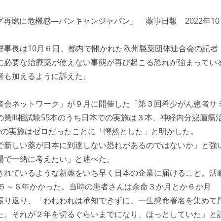
再燃に危機感―パンキャンジャパン」 薬事日報 2022年10
理事長は10月６日、都内で開かれた欧州製薬団体連合会の記者
に必要な治療薬が使えない事態が再び起こる恐れが強まってい
者も加えるように訴えた。
者会ネットワーク」が９月に開催した「第３回希少がん患者サ
第Ⅲ相試験55本のうち日本での実施は３本、神経内分泌腫瘍
での実施はゼロだったことに「愕然とした」と明かした。
新しい薬が日本に到達しない恐れがあるのではないか」と強
場で一緒に考えたい」と述べた。
れているような新薬をいち早く日本の企業に届けること。活
で５～６年かかった。当時の患者さんは余命３か月とか６か月
振り返り、「われわれは承知できずに、一生懸命署名を集めて
た。それが２年を切るぐらいまでになり、ほっとしていた」と