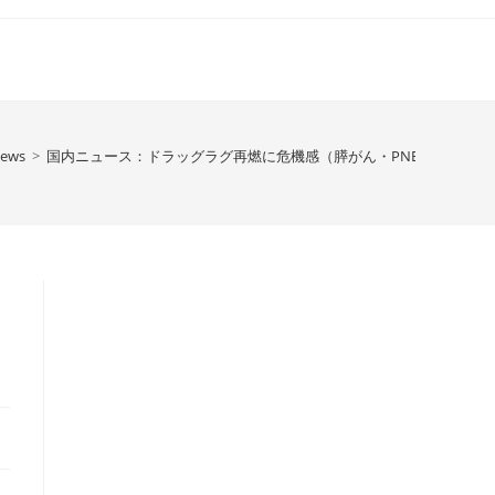
News
>
国内ニュース：ドラッグラグ再燃に危機感（膵がん・PNET）