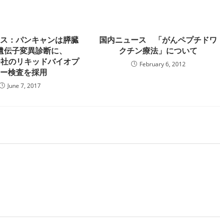
ース：パンキャンは膵臓
国内ニュース 「がんペプチドワ
遺伝子変異診断に、
クチン療法」について
ene社のリキッドバイオプ
February 6, 2012
シー検査を採用
June 7, 2017