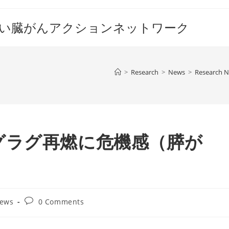
すい臓がんアクションネットワーク
>
Research
>
News
>
Research 
グラグ再燃に危機感（膵が
Post
News
0 Comments
comments: