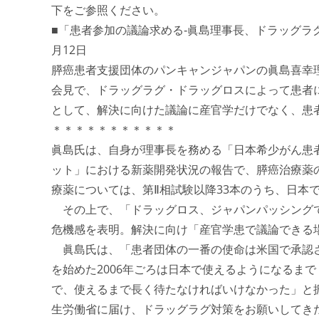
下をご参照ください。
■「患者参加の議論求める‐眞島理事長、ドラッグラグ
月12日
膵癌患者支援団体のパンキャンジャパンの眞島喜幸
会見で、ドラッグラグ・ドラッグロスによって患者
として、解決に向けた議論に産官学だけでなく、患
＊＊＊＊＊＊＊＊＊＊＊
眞島氏は、自身が理事長を務める「日本希少がん患
ット」における新薬開発状況の報告で、膵癌治療薬の
療薬については、第Ⅱ相試験以降33本のうち、日本
その上で、「ドラッグロス、ジャパンパッシングで
危機感を表明。解決に向け「産官学患で議論できる
眞島氏は、「患者団体の一番の使命は米国で承認さ
を始めた2006年ごろは日本で使えるようになるま
で、使えるまで長く待たなければいけなかった」と
生労働省に届け、ドラッグラグ対策をお願いしてき