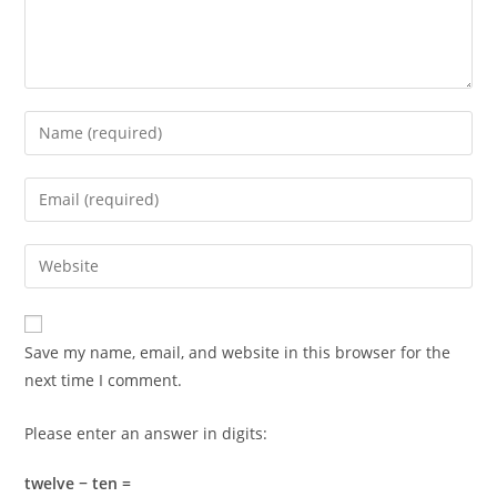
Enter
your
name
Enter
or
your
username
email
Enter
to
address
your
comment
to
website
comment
URL
Save my name, email, and website in this browser for the
(optional)
next time I comment.
Please enter an answer in digits:
twelve − ten =