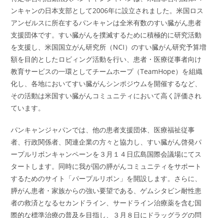
ンキャンの日本支部として2006年に設立されました。米国ロス
アンゼルスに所在するパンキャンは全米有数のすい臓がん患者
支援団体です。すい臓がんを撲滅するために積極的に研究活動
を支援し、米国国立がん研究所（NCI）のすい臓がん研究予算増
額を目的としたロビィング活動を行い、患者・医療従事者向け
教育サービスの一環としてチームホープ（TeamHope）を組織
化し、各地においてすい臓がんシンポジウムを開催するなど、
その活動は米国すい臓がんコミュニティにおいて高く評価され
ています。
パンキャンジャパンでは、他の患者支援団体、医療福祉従事
者、行政関係者、関連企業の方々と協力し、すい臓がん啓発パ
ープルリボンキャンペーンを３月１４日広島国際会議場にてス
タートします。同時に我が国の膵がんコミュニティをサポート
するためのサイト「パープルリボン」を開設します。さらに、
膵がん患者・家族からの強い要望である、ゲムシタビン耐性患
者の救済となるセカンドライン、サードライン治療薬を含む国
際的な標準治療の普及を目指し、３月８日にドラッグラグの問