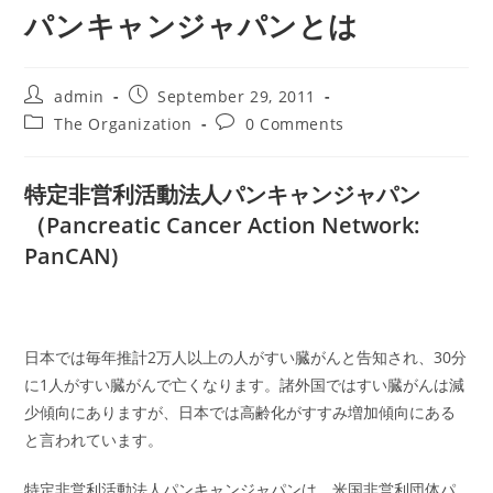
パンキャンジャパンとは
Post
Post
admin
September 29, 2011
author:
published:
Post
Post
The Organization
0 Comments
category:
comments:
特定非営利活動法人パンキャンジャパン
（Pancreatic Cancer Action Network:
PanCAN)
日本では毎年推計2万人以上の人がすい臓がんと告知され、30分
に1人がすい臓がんで亡くなります。諸外国ではすい臓がんは減
少傾向にありますが、日本では高齢化がすすみ増加傾向にある
と言われています。
特定非営利活動法人パンキャンジャパンは、米国非営利団体パ