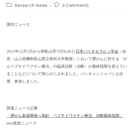
author:
published:
Post
Post
Research News
0 Comments
category:
comments:
国内ニュース
2011年12月1日から和歌山市で行われた
日本バイオセラピィ学会
（会
長・山上裕機和歌山県立医科大学教授）において膵がんに対する「が
んペプチドワクチン療法」の臨床試験（治験）が最終段階を迎えてい
ることなどについて明らかにされました。パンキャンジャパンも出
展、参加しました。
関連ニュース記事
「膵がん新薬開発へ指針 ペプチドワクチン療法、治験最終段階」
msn産経ニュース