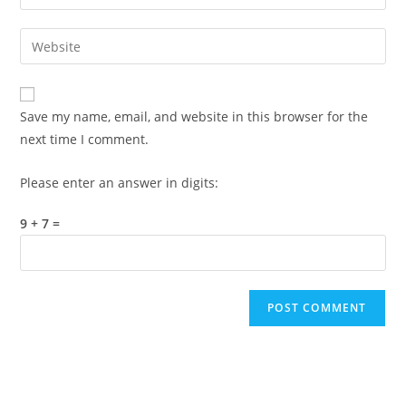
your
username
email
Enter
to
address
your
comment
to
website
comment
URL
Save my name, email, and website in this browser for the
(optional)
next time I comment.
Please enter an answer in digits:
9 + 7 =