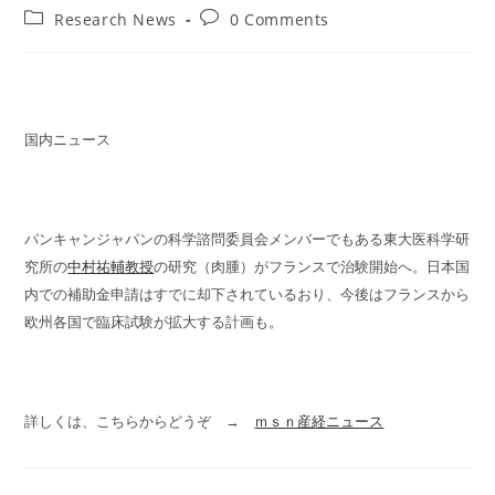
author:
published:
Post
Post
Research News
0 Comments
category:
comments:
国内ニュース
パンキャンジャパンの科学諮問委員会メンバーでもある東大医科学研
究所の
中村祐輔教授
の研究（肉腫）がフランスで治験開始へ。日本国
内での補助金申請はすでに却下されているおり、今後はフランスから
欧州各国で臨床試験が拡大する計画も。
詳しくは、こちらからどうぞ →
ｍｓｎ産経ニュース