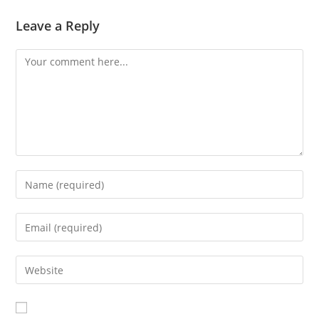
Leave a Reply
Comment
Enter
your
name
Enter
or
your
username
email
Enter
to
address
your
comment
to
website
comment
URL