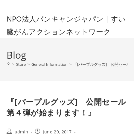
Skip
to
NPO法人パンキャンジャパン｜すい
content
臓がんアクションネットワーク
Blog
>
Store
>
General Information
>
『[パープルグッズ] 公開セール
『[パープルグッズ] 公開セール
第４弾が始まります！』
Post
Post
admin
June 29, 2017