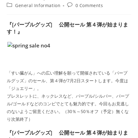
author:
published:
Post
Post
General Information
0 Comments
category:
comments:
『[パープルグッズ] 公開セール 第４弾が始まりま
す！』
「すい臓がん」への広い理解を願って開催されている「パープ
ルグッズ」のセール、第４弾が7月2日スタートします。今度は
「ジュエリー」。
ブレスレットに、ネックレスなど、パープル/シルバー、パープ
ル/ゴールドなどのコンビでとても魅力的です。今回もお見逃し
のないようご留意ください。（30％～50％オフ（予定）無くな
り次第終了）
『[パープルグッズ] 公開セール 第４弾が始まりま