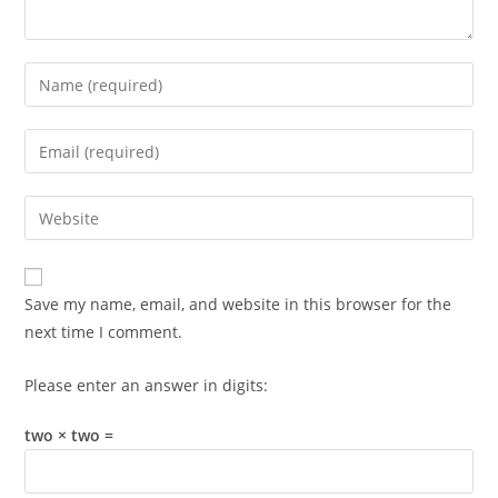
Enter
your
name
Enter
or
your
username
email
Enter
to
address
your
comment
to
website
comment
URL
Save my name, email, and website in this browser for the
(optional)
next time I comment.
Please enter an answer in digits:
two × two =