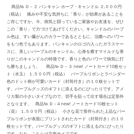
商品№ Ｄ－２ パンキャン ホープ・キャンドル ２,０００円
（税込） 痛みや不安な気持ちに「香り」が効果があることを
ご存じですか。今、病気と闘っているご家族やお友達を、ぜひ
この「香り」で力づけてあげてください。キャンドルのパープ
ル色は、すい臓がんのカラーであるとともに、治癒へのパワー
をもつ色でもあります。パンキャンのロゴの入ったガラスケー
スに、美しいパープルのキャンドル。心身を癒すマイルドな香
りがこのキャンドルの特徴です。香りと色のパワーで病気に打
ち勝ちましょう。 商品№ Ｄ－３ new! ノートカード10枚セッ
ト（水玉） １,５００円（税込） パープルリボンとラベンダー
色のドット柄が可愛いカード（封筒付き）の１０枚セットで
す。パープルグッズのギフトに添えるのにぴったりです。アメ
リカ製の小さいタイプなので、切手を貼って出す場合は定形外
となります。 商品№ Ｄ－4 new! ノートカード10枚セット
（花） １,５００円（税込） 小さな花で形作られた上品なパー
プルリボンが表面にプリントされたカード（封筒付き）の１０
枚セットです。パープルグッズのギフトに添えるのにぴったり
です。なお、こちらは定形サイズです。