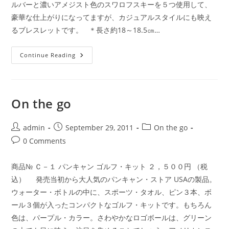
ルバーと濃いアメジスト色のスワロフスキーを５つ使用して、
豪華な仕上がりになってますが、カジュアルスタイルにも映え
るブレスレットです。 ＊長さ約18～18.5㎝…
Accessories
Continue Reading
On the go
Post
Post
Post
admin
September 29, 2011
On the go
author:
published:
category:
Post
0 Comments
comments:
商品№ Ｃ－１ パンキャン ゴルフ・キット ２，５００円 （税
込） 発売当初から大人気のパンキャン・ストア USAの製品。
ウォーター・ボトルの中に、スポーツ・タオル、ピン３本、ボ
ール３個が入ったコンパクトなゴルフ・キットです。もちろん
色は、パープル・カラー。さわやかなロゴボールは、グリーン