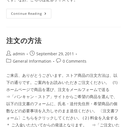
SpecialGifts
Continue Reading
注文の方法
Post
Post
admin
September 29, 2011
author:
published:
Post
Post
General Information
0 Comments
category:
comments:
ご来店、ありがとうございます。ストア商品の注文方法は、以
下の通りです。ご案内をお読みいただきご注文ください。 (1)
ホームページで商品を選び、注文をメールフォームで送る
⇒「パンキャン・ストア」サイトからご希望の商品を選んで、
以下の注文書のフォームに、氏名・送付先住所・希望商品の個
数などの必要事項を入力しそのまま送信ください。 〔注文書フ
ォーム〕こちらをクリックしてください。 (２) 料金を入金する
＊ ご入金いただいてからの発送となります。 ⇒「ご注文いた