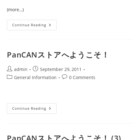
(more…)
[パ
Continue Reading
ン
キ
ャ
ン]
パ
ー
PanCANストアへようこそ！
プ
ル
グ
ッ
Post
Post
admin
September 29, 2011
ズ
author:
published:
Post
Post
General Information
初
0 Comments
め
category:
comments:
て
の
公
開
セ
ー
PanCAN
Continue Reading
ル
ス
を
ト
開
ア
催
へ
し
よ
ま
う
PanCANストアへようこそ！ (3)
す
こ