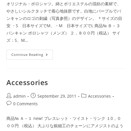
オリジナル・ポロシャツ。綿とポリエステルの混紡の素材で、
やさしいシルクタッチで着心地抜群です。白地にパープルでパ
ンキャンのロゴの刺繍（写真参照）のデザイン。 ＊サイズの目
安 ・S 日本サイズでM、・M 日本サイズでL 商品№ Ｂ－３
パンキャン ポロシャツ（メンズ） ２，８００円（税込） サイ
ズ：S、M…
Apparel
Continue Reading
Accessories
Post
Post
Post
admin
September 29, 2011
Accessories
author:
published:
category:
Post
0 Comments
comments:
商品№ Ａ－１ new! ブレスレット・ツイスト・リンク １0，０
００円 （税込） 大ぶりな銀細工のチェーンにアメジストのよう