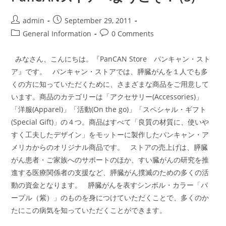
そ！
Post
Post
admin
September 29, 2011
author:
published:
Post
Post
General Information
0 Comments
category:
comments:
みなさん、こんにちは。『PanCAN Store パンキャン・スト
ア』です。 パンキャン・ストアでは、膵臓がんを１人でも多
くの方に知っていただくために、さまざまな商品をご用意して
います。商品のカテゴリーは「アクセサリー(Accessories)」
「洋服(Apparel)」「活動(On the go)」「スペシャル・ギフト
(Special Gift)」の４つ。商品はすべて「良質の材質に、使いや
すく工夫したデザイン」をモットーに製作したパンキャン・ア
メリカからのオリジナル商品です。 ストアの売上げは、膵臓
がん患者・ご家族へのサポートのほか、すい臓がんの研究を推
進する医療関係者の支援など、膵臓がん撲滅のための多くの活
動の資金となります。 膵臓がんを表すシンボル・カラー「パ
ープル（紫）」のものを身につけていただくことで、多くのか
たにこの病気を知っていただくことができます。