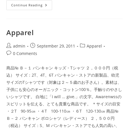
PanCAN
Continue Reading
ス
ト
ア
へ
よ
う
Apparel
こ
そ！
(3)
Post
Post
Post
admin
September 29, 2011
Apparel
author:
published:
category:
Post
0 Comments
comments:
商品№ Ｂ－１ パンキャン キッズ・Tシャツ ２，０００円（税
込） サイズ：2T、4T、6T パンキャン・ストアの新製品、幼児
サイズのTシャツです（対象は２～５歳のお子さん）。素材は、
子供にも安心のオーガニック・コットン100％。手触りのやさし
いシャツです。 白地に「I will ... give.」の文字。Awarenwssの
スピリットを伝える、とても貴重な商品です。 ＊サイズの目安
・２T 90-95㎝ ・４T 100-110㎝ ・６T 120-130㎝ 商品№
Ｂ－２ パンキャン ポロシャツ（レディース） ２，５００円
（税込） サイズ：S、M パンキャン・ストアでも人気の高い、