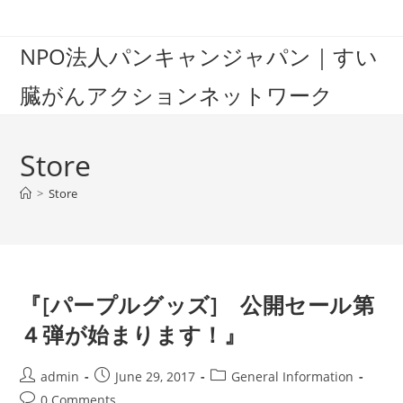
Skip
to
NPO法人パンキャンジャパン｜すい
content
臓がんアクションネットワーク
Store
>
Store
『[パープルグッズ] 公開セール第
４弾が始まります！』
Post
Post
Post
admin
June 29, 2017
General Information
author:
published:
category:
Post
0 Comments