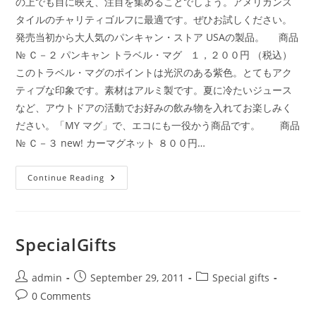
の上でも目に映え、注目を集めることでしょう。アメリカンス
タイルのチャリティゴルフに最適です。ぜひお試しください。
発売当初から大人気のパンキャン・ストア USAの製品。 商品
№ Ｃ－２ パンキャン トラベル・マグ １，２００円 （税込）
このトラベル・マグのポイントは光沢のある紫色。とてもアク
ティブな印象です。素材はアルミ製です。夏に冷たいジュース
など、アウトドアの活動でお好みの飲み物を入れてお楽しみく
ださい。「MY マグ」で、エコにも一役かう商品です。 商品
№ Ｃ－３ new! カーマグネット ８００円…
On
Continue Reading
The
Go
SpecialGifts
Post
Post
Post
admin
September 29, 2011
Special gifts
author:
published:
category:
Post
0 Comments
comments: