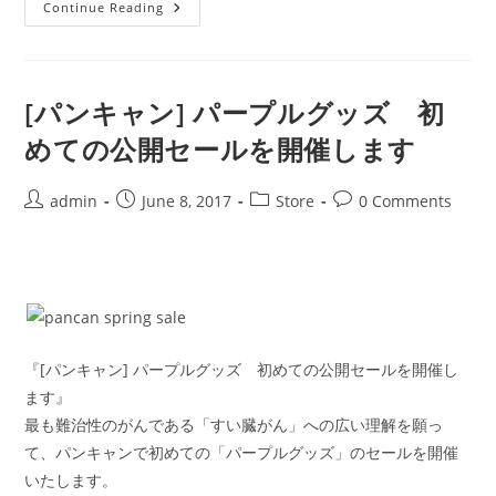
『[パ
Continue Reading
ー
プ
ル
グ
ッ
ズ]
[パンキャン] パープルグッズ 初
公
開
めての公開セールを開催します
セ
ー
ル
第
Post
Post
Post
Post
admin
June 8, 2017
Store
0 Comments
４
author:
published:
category:
comments:
弾
が
始
ま
り
ま
す！』
『[パンキャン] パープルグッズ 初めての公開セールを開催し
ます』
最も難治性のがんである「すい臓がん」への広い理解を願っ
て、パンキャンで初めての「パープルグッズ」のセールを開催
いたします。