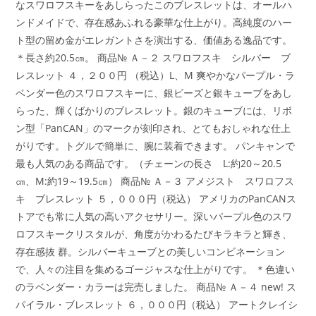
なスワロフスキーをあしらったこのブレスレットは、オールハ
ンドメイドで、存在感あふれる豪華な仕上がり。高純度のハー
ト型の留め金がエレガントさを演出する、価値ある逸品です。
＊長さ約20.5㎝。 商品№ Ａ－２ スワロフスキ シルバー ブ
レスレット ４，２００円 （税込）L、M 爽やかなパープル・ラ
ベンダー色のスワロフスキーに、銀ビーズと銀キューブをあし
らった、輝くばかりのブレスレット。銀のキューブには、リボ
ン型「PanCAN」のマークが刻印され、とてもおしゃれな仕上
がりです。トグルで簡単に、腕に装着できます。 パンキャンで
最も人気のある商品です。（チェーンの長さ L:約20～20.5
㎝、M:約19～19.5㎝） 商品№ Ａ－３ アメジスト スワロフス
キ ブレスレット ５，０００円（税込） アメリカのPanCANス
トアでも常に人気の高いアクセサリー。深いパープル色のスワ
ロフスキークリスタルが、角度がかわるたびキラキラと輝き、
存在感抜 群。シルバーキューブとの美しいコンビネーション
で、人々の注目を集めるゴージャスな仕上がりです。 ＊色違い
のラベンダー・カラーは完売しました。 商品№ Ａ－４ new! ス
パイラル・ブレスレット ６，０００円（税込） アートクレイシ