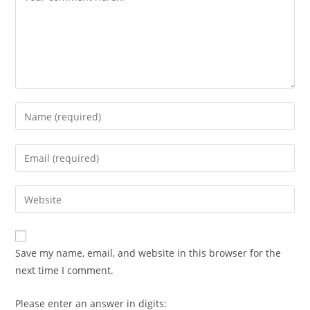
Enter
your
name
Enter
or
your
username
email
Enter
to
address
your
comment
to
website
comment
URL
Save my name, email, and website in this browser for the
(optional)
next time I comment.
Please enter an answer in digits: