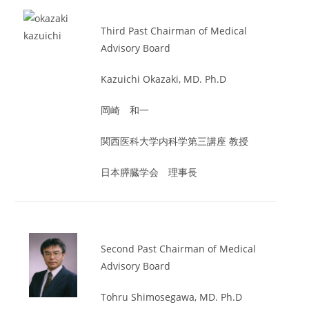
Third Past Chairman of Medical
Advisory Board
Kazuichi Okazaki, MD. Ph.D
岡崎 和一
関西医科大学内科学第三講座 教授
日本膵臓学会 理事長
Second Past Chairman of Medical
Advisory Board
Tohru Shimosegawa, MD. Ph.D