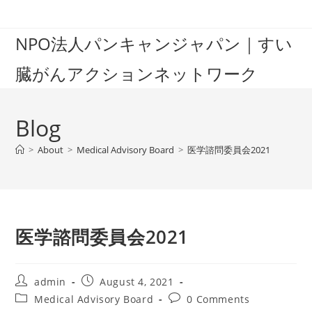
Skip
to
NPO法人パンキャンジャパン｜すい
content
臓がんアクションネットワーク
Blog
>
About
>
Medical Advisory Board
>
医学諮問委員会2021
医学諮問委員会2021
Post
Post
admin
August 4, 2021
author:
published:
Post
Post
Medical Advisory Board
0 Comments
category:
comments: