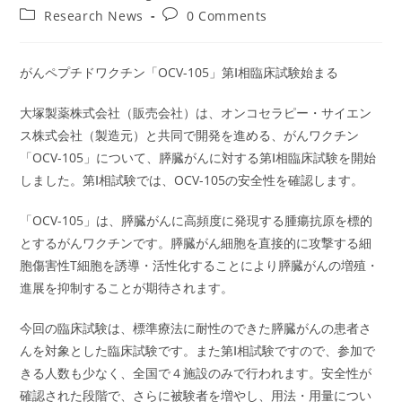
author:
published:
Post
Post
Research News
0 Comments
category:
comments:
がんペプチドワクチン「OCV-105」第Ⅰ相臨床試験始まる
大塚製薬株式会社（販売会社）は、オンコセラピー・サイエン
ス株式会社（製造元）と共同で開発を進める、がんワクチン
「OCV-105」について、膵臓がんに対する第Ⅰ相臨床試験を開始
しました。第Ⅰ相試験では、OCV-105の安全性を確認します。
「OCV-105」は、膵臓がんに高頻度に発現する腫瘍抗原を標的
とするがんワクチンです。膵臓がん細胞を直接的に攻撃する細
胞傷害性T細胞を誘導・活性化することにより膵臓がんの増殖・
進展を抑制することが期待されます。
今回の臨床試験は、標準療法に耐性のできた膵臓がんの患者さ
んを対象とした臨床試験です。また第Ⅰ相試験ですので、参加で
きる人数も少なく、全国で４施設のみで行われます。安全性が
確認された段階で、さらに被験者を増やし、用法・用量につい