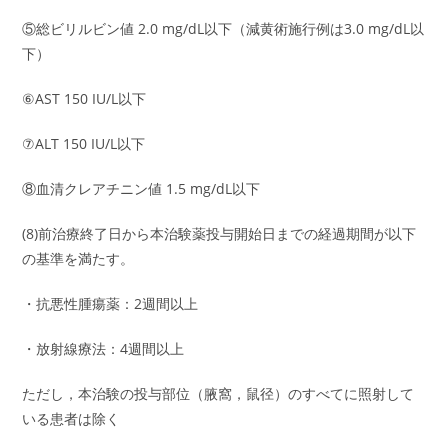
⑤総ビリルビン値 2.0 mg/dL以下（減黄術施行例は3.0 mg/dL以
下）
⑥AST 150 IU/L以下
⑦ALT 150 IU/L以下
⑧血清クレアチニン値 1.5 mg/dL以下
(8)前治療終了日から本治験薬投与開始日までの経過期間が以下
の基準を満たす。
・抗悪性腫瘍薬：2週間以上
・放射線療法：4週間以上
ただし，本治験の投与部位（腋窩，鼠径）のすべてに照射して
いる患者は除く