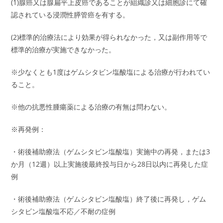
(1)腺癌又は腺扁平上皮癌であることが組織診又は細胞診にて確
認されている浸潤性膵管癌を有する。
(2)標準的治療法により効果が得られなかった，又は副作用等で
標準的治療が実施できなかった。
※少なくとも1度はゲムシタビン塩酸塩による治療が行われてい
ること。
※他の抗悪性腫瘍薬による治療の有無は問わない。
※再発例：
・術後補助療法（ゲムシタビン塩酸塩）実施中の再発，または3
か月（12週）以上実施後最終投与日から28日以内に再発した症
例
・術後補助療法（ゲムシタビン塩酸塩）終了後に再発し，ゲム
シタビン塩酸塩不応／不耐の症例