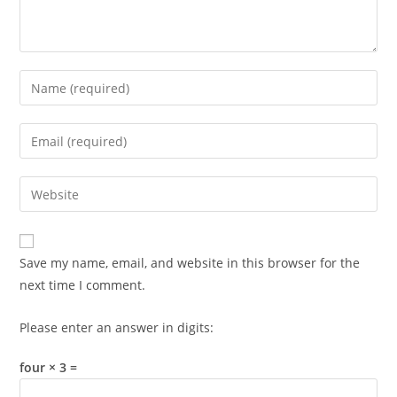
Enter
your
name
Enter
or
your
username
email
Enter
to
address
your
comment
to
website
comment
URL
Save my name, email, and website in this browser for the
(optional)
next time I comment.
Please enter an answer in digits:
four × 3 =