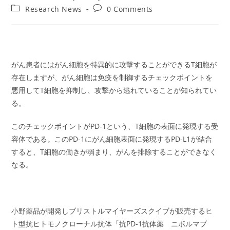
author:
published:
Post
Post
Research News
0 Comments
category:
comments:
がん患者にはがん細胞を特異的に攻撃することができるT細胞が
存在しますが、がん細胞は免疫を制御するチェックポイントを
悪用してT細胞を抑制し、攻撃から逃れていることが知られてい
る。
このチェックポイントがPD-1という、T細胞の表面に発現する受
容体である。このPD-1にがん細胞表面に発現するPD-L1が結合
すると、T細胞の働きが弱まり、がんを排除することができなく
なる。
小野薬品が開発しブリストルマイヤーズスクイブが販売するヒ
ト型抗ヒトモノクローナル抗体「抗PD-1抗体薬 ニボルマブ