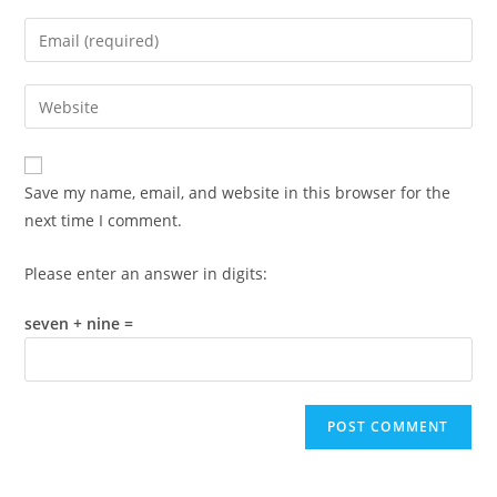
name
Enter
or
your
username
email
Enter
to
address
your
comment
to
website
comment
URL
Save my name, email, and website in this browser for the
(optional)
next time I comment.
Please enter an answer in digits:
seven + nine =