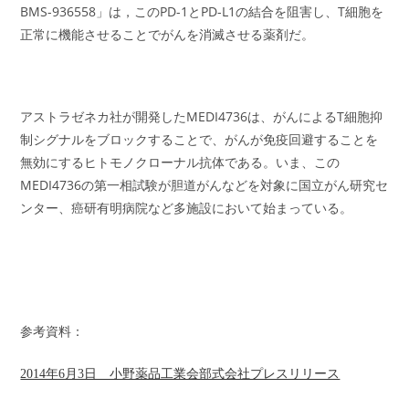
BMS-936558」は，このPD-1とPD-L1の結合を阻害し、T細胞を
正常に機能させることでがんを消滅させる薬剤だ。
アストラゼネカ社が開発したMEDI4736は、がんによるT細胞抑
制シグナルをブロックすることで、がんが免疫回避することを
無効にするヒトモノクローナル抗体である。いま、この
MEDI4736の第一相試験が胆道がんなどを対象に国立がん研究セ
ンター、癌研有明病院など多施設において始まっている。
参考資料：
2014年6月3日 小野薬品工業会部式会社プレスリリース