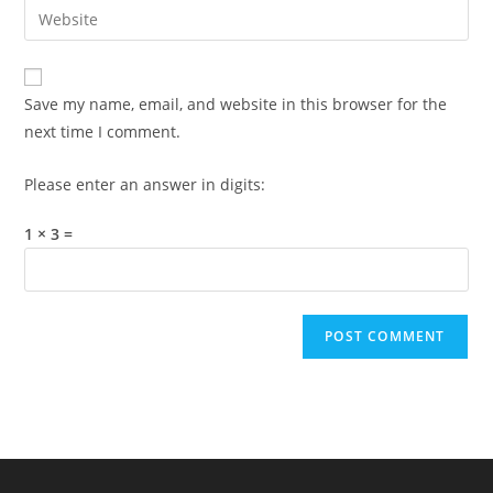
Enter
to
address
your
comment
to
website
comment
URL
Save my name, email, and website in this browser for the
(optional)
next time I comment.
Please enter an answer in digits:
1 × 3 =