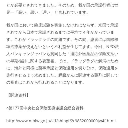
とが必要とされてきました。そのため、我が国の承認行程は世
界一「高い、悪い、遅い」と言われています。
我が国において臨床試験を実施しなければならず、米国で承認
されてから日本で承認されるまでに平均で４年かかっていま
す。これがドラッグラグの問題です。その間、患者には国際標
準治療薬が使えないという不利益が生じてます。今回、NPO法
人パンキャンジャパンも賛同した「適応外医薬品の保険支払い
の早期検討に関する要望書」では、ドラッグラグの解消のため
に、海外と同様に薬事承認と保険適用を切り分け、保険適用を
先行させるよう求めました。膵臓がんに関連する薬剤に関して
の審査はこれから行われることになります。
【関連資料】
○第177回中央社会保険医療協議会総会資料
http://www.mhlw.go.jp/stf/shingi/2r9852000000jw4f.html