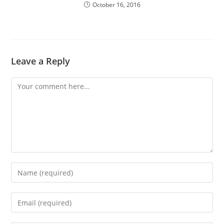
October 16, 2016
Leave a Reply
Comment
Enter
your
name
Enter
or
your
username
email