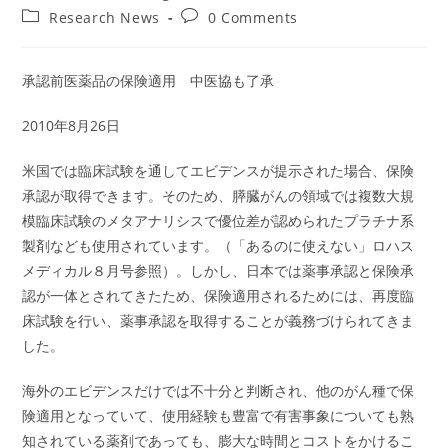
author:
published:
Post
Post
Research News
0 Comments
category:
comments:
承認前医薬品の保険適用 中医協も了承
2010年8月26日
米国では臨床試験を通してエビデンスが提示された場合、保険
承認が取得できます。そのため、膵臓がんの領域では複数大規
模臨床試験のメタアナリシスで優位差が認められたプラチナ系
製剤なども使用されています。（「あるのに使えない」ロハス
メディカル８月号参照）。しかし、日本では薬事承認と保険承
認が一体とされてきたため、保険適用されるためには、再度臨
床試験を行い、薬事承認を取得することが義務づけられてきま
した。
海外のエビデンスだけでは不十分と判断され、他のがん種で保
険適用となっていて、使用経験も豊富で有害事象についても熟
知されている薬剤であっても、膨大な時間とコストをかけるこ