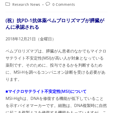
author:
published:
Post
Post
Research News
0 Comments
category:
comments:
(祝）抗PD-1抗体薬ペムブロリズマブが膵臓が
んに承認される
2018年12月21日（金曜日）
ペムブロリズマブは、膵臓がん患者のなかでも
マイクロ
サテライト不安定性(MSI)
が高い人が対象となっている
薬剤です。そのために、投与できるかを判断するため
に、MSI-Hを調べるコンパニオン診断を受ける必要があ
ります。
■マイクロサテライト不安定性(MSI)について
MSI-Highは、DNAを修復する機能が低下していること
を示すバイオマーカーです。細胞は、DNA複製時に自然
に起こる複製ミスを修復する機能をもっていますが、こ