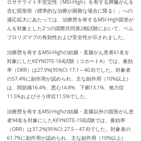
ロサテライト不安定性（MSI-High）を有する膵臓がんを
含む固形癌（標準的な治療が困難な場合に限る）」への
適応拡大にあたっては、治療歴を有するMSI-High固形が
んを対象とした2つの国際共同第2相試験において、ペム
ブロリズマブの有効性および安全性が示されました。
治療歴を有するMSI-Highの結腸・直腸がん患者61名を
対象にしたKEYNOTE-164試験（コホートA）では、奏効
率（ORR）は27.9%(95%CI: 17.1～40.8)でした。対象者
の57.4%に副作用が認められ、主な副作用（10%以上）
は、関節痛16.4%、悪心14.8%、下痢13.1%、無力症
11.5%およびそう痒症11.5%でした。
治療歴を有するMSI-Highの結腸・直腸以外の固形がん患
者94名を対象にしたKEYNOTE-158試験では、奏効率
（ORR）は37.2%(95%CI: 27.5～47.8)でした。対象者の
61.7%に副作用が認められ、主な副作用（10%以上）