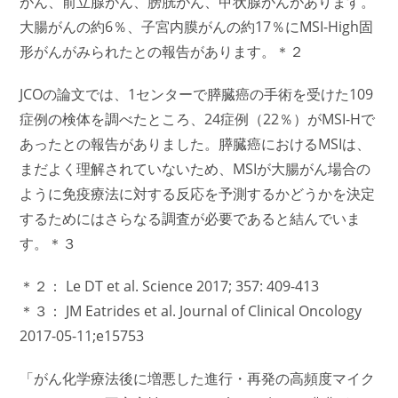
がん、前立腺がん、膀胱がん、甲状腺がんがあります。
大腸がんの約6％、子宮内膜がんの約17％にMSI-High固
形がんがみられたとの報告があります。＊２
JCOの論文では、1センターで膵臓癌の手術を受けた109
症例の検体を調べたところ、24症例（22％）がMSI-Hで
あったとの報告がありました。膵臓癌におけるMSIは、
まだよく理解されていないため、MSIが大腸がん場合の
ように免疫療法に対する反応を予測するかどうかを決定
するためにはさらなる調査が必要であると結んでいま
す。＊３
＊２： Le DT et al. Science 2017; 357: 409-413
＊３： JM Eatrides et al. Journal of Clinical Oncology
2017-05-11;e15753
「がん化学療法後に増悪した進行・再発の高頻度マイク