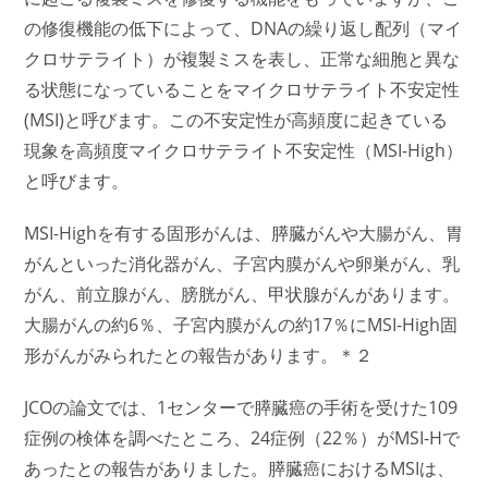
の修復機能の低下によって、DNAの繰り返し配列（マイ
クロサテライト）が複製ミスを表し、正常な細胞と異な
る状態になっていることをマイクロサテライト不安定性
(MSI)と呼びます。この不安定性が高頻度に起きている
現象を高頻度マイクロサテライト不安定性（MSI-High）
と呼びます。
MSI-Highを有する固形がんは、膵臓がんや大腸がん、胃
がんといった消化器がん、子宮内膜がんや卵巣がん、乳
がん、前立腺がん、膀胱がん、甲状腺がんがあります。
大腸がんの約6％、子宮内膜がんの約17％にMSI-High固
形がんがみられたとの報告があります。＊２
JCOの論文では、1センターで膵臓癌の手術を受けた109
症例の検体を調べたところ、24症例（22％）がMSI-Hで
あったとの報告がありました。膵臓癌におけるMSIは、