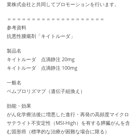
業株式会社と共同してプロモーションを行います。
＝＝＝＝＝＝＝＝＝＝＝＝＝＝＝＝＝＝＝＝
参考資料
抗悪性腫瘍剤「キイトルーダ」
製品名
キイトルーダ 点滴静注 20mg
キイトルーダ 点滴静注 100mg
一般名
ペムブロリズマブ（遺伝子組換え）
効能・効果
がん化学療法後に増悪した進行・再発の高頻度マイクロ
サテライト不安定性（MSI-High）を有する膵臓がんを含
む固形癌（標準的な治療が困難な場合に限る）