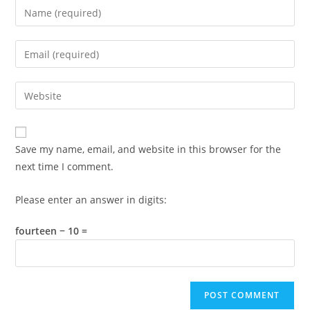
Enter
your
name
Enter
or
your
username
email
Enter
to
address
your
comment
to
website
comment
URL
Save my name, email, and website in this browser for the
(optional)
next time I comment.
Please enter an answer in digits:
fourteen − 10 =