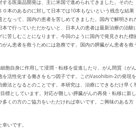
対する医薬品開発は、主に米国で進められてきました。そのた
６０本のあるのに対して日本では10本もないという残念な結果
題となって、国内の患者を苦しめてきました。国内で解明され
日本で行っていただかないと、日本人の患者は最新治療の治験
グに苦しむことになります。今回のように国内で発見された標
のがん患者を救うためには急務です。国内の膵臓がん患者を救
が、がん細胞自身に作用して浸潤・転移を促進したり、がん間質（が
活性化する働きをもつ因子です。このVasohibin-2の発現
治療法となるとのことです。本研究は、治療にできるだけ早く
を目標としています。対応が難しい膵臓がんの再発・転移に新
ひ多くの方のご協力をいただければ幸いです。ご興味のある方
と幸いです。