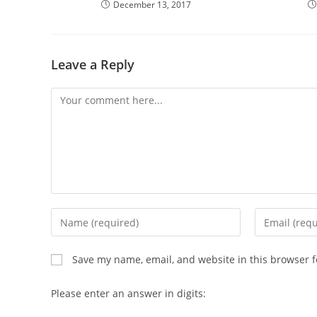
December 13, 2017
Leave a Reply
Comment
Enter
Enter
your
your
name
email
Save my name, email, and website in this browser f
or
address
username
to
Please enter an answer in digits:
to
comment