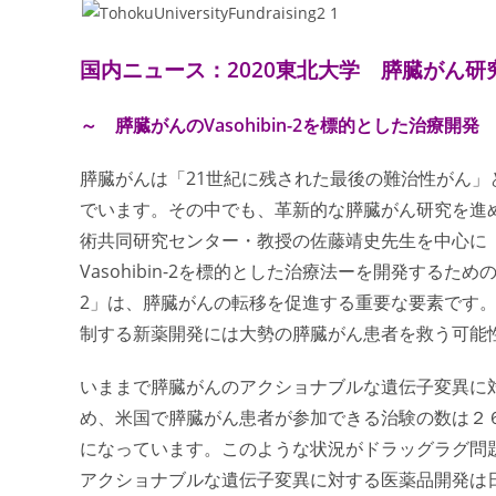
国内ニュース：2020東北大学 膵臓がん研
～ 膵臓がんのVasohibin-2を標的とした治療開発
膵臓がんは「21世紀に残された最後の難治性がん
でいます。その中でも、革新的な膵臓がん研究を進め
術共同研究センター・教授の佐藤靖史先生を中心に
Vasohibin-2を標的とした治療法ーを開発するため
2」は、膵臓がんの転移を促進する重要な要素です
制する新薬開発には大勢の膵臓がん患者を救う可能
いままで膵臓がんのアクショナブルな遺伝子変異に
め、米国で膵臓がん患者が参加できる治験の数は２
になっています。このような状況がドラッグラグ問
アクショナブルな遺伝子変異に対する医薬品開発は