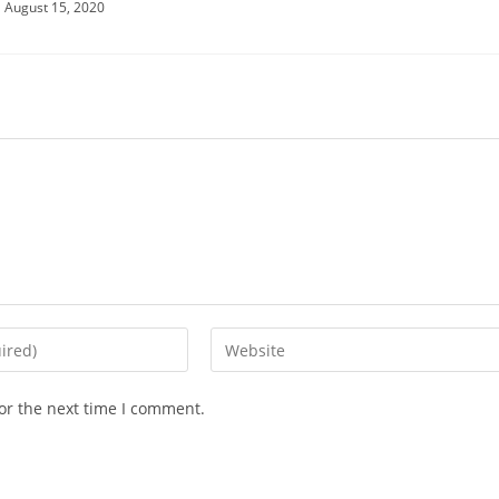
August 15, 2020
Enter
your
website
or the next time I comment.
URL
(optional)