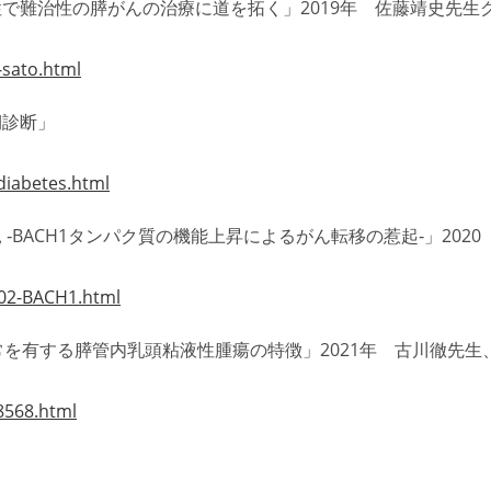
で難治性の膵がんの治療に道を拓く」2019年 佐藤靖史先生
-sato.html
期診断」
diabetes.html
BACH1タンパク質の機能上昇によるがん転移の惹起‐」2020
-02-BACH1.html
異常を有する膵管内乳頭粘液性腫瘍の特徴」2021年 古川徹先生
8568.html