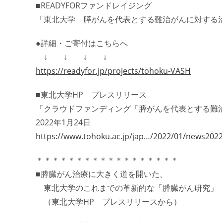
■READYFORファンドレイジング
「東北大学 膵がんを代表とする難治がんに対す
●詳細・ご寄付はこちらへ
↓ ↓ ↓ ↓
https://readyfor.jp/projects/tohoku-VASH
■東北大学HP プレスリリース
「クラウドファンディング「膵がんを代表とする難
2022年1月24日
https://www.tohoku.ac.jp/jap…/2022/01/news202
＊＊＊＊＊＊＊＊＊＊＊＊＊＊＊＊＊＊
■膵臓がん治療に大きく道を開いた、
東北大学のこれまでの革新的な「膵臓がん研究」
（東北大学HP プレスリリースから）