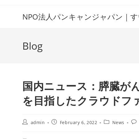
Skip
to
NPO法人パンキャンジャパン｜
content
Blog
国内ニュース：膵臓が
を目指したクラウドフ
Post
Post
Post
Pos
admin
February 6, 2022
News
author:
published:
category:
co