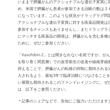
いままで膵臓がんのアクショナブルな遺伝子変異に
め、米国で膵臓がん患者が参加できる治験の数は２
になっています。このような状況がドラッグラグ問
アクショナブルな遺伝子変異に対する医薬品開発は
参加するチャンスもありませんし、またドラッグラ
にマッチする医薬品の開発は、膵臓がんを含む多種
ために、ぜひご参加ください。
「Vasohibin-2」とは聞きなれない名前です
を取り巻く間質層）での血管新生の促進や線維芽細胞を
抑えることで、膵臓がんの転移の抑制に期待される
入されるよう、最短3年で臨床治験につなげること
い展開も期待されるこのファンドレイジングに、ぜ
は、以下をご参照ください。
＊記事のシェアなどで、告知にご協力いただけます