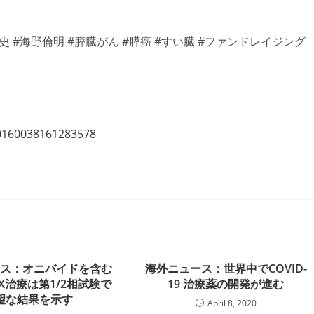
 #海野倫明 #膵臓がん #膵癌 #すい臓 #ファンドレイジング
10160038161283578
ース：オニバイドを含む
海外ニュース：世界中でCOVID-
FOX治療は第1/2相試験で
19 治療薬の開発が進む
望な結果を示す
April 8, 2020