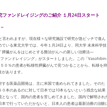
究ファンドレイジングのご紹介 １月24日スタート
 ～
」と言われますが、現在様々な研究施設で研究が急ピッチで進ん
ている東北大学では、今年１月24日より、同大学 未来科学技
「膵臓がんをはじめとする難治がんへの新しい治療法—
のファンドレイジング」がスタートしました。この「Vasohibin
。５０％の患者が転移性膵臓がんで見つかることから、転移を
性があります。
対する医薬品開発は、主に米国で進められてきました。そのた
６０本のあるのに対して日本では10本もないという残念な結果
題となって、国内の患者を苦しめてきました。国内で解明され
日本で行っていただかないと、日本人の患者は最新治療の治験