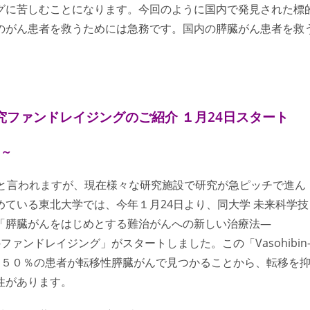
グに苦しむことになります。今回のように国内で発見された標
のがん患者を救うためには急務です。国内の膵臓がん患者を救
究ファンドレイジングのご紹介 １月24日スタート
 ～
」と言われますが、現在様々な研究施設で研究が急ピッチで進ん
ている東北大学では、今年１月24日より、同大学 未来科学技
「膵臓がんをはじめとする難治がんへの新しい治療法—
のファンドレイジング」がスタートしました。この「Vasohibin
。５０％の患者が転移性膵臓がんで見つかることから、転移を
性があります。