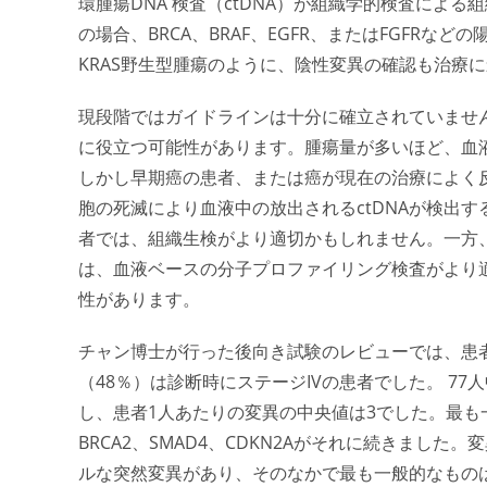
環腫瘍DNA 検査（ctDNA）が組織学的検査によ
の場合、BRCA、BRAF、EGFR、またはFGFR
KRAS野生型腫瘍のように、陰性変異の確認も治療
現段階ではガイドラインは十分に確立されていませ
に役立つ可能性があります。腫瘍量が多いほど、血液
しかし早期癌の患者、または癌が現在の治療によく
胞の死滅により血液中の放出されるctDNAが検出
者では、組織生検がより適切かもしれません。一方
は、血液ベースの分子プロファイリング検査がより
性があります。
チャン博士が行った後向き試験のレビューでは、患者
（48％）は診断時にステージIVの患者でした。 77
し、患者1人あたりの変異の中央値は3でした。最も一
BRCA2、SMAD4、CDKN2Aがそれに続きまし
ルな突然変異があり、そのなかで最も一般的なものはBR