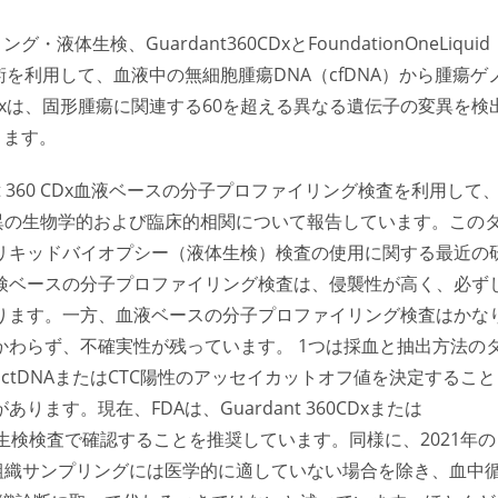
体生検、Guardant360CDxとFoundationOneLiquid
を利用して、血液中の無細胞腫瘍DNA（cfDNA）から腫瘍ゲ
uid CDxは、固形腫瘍に関連する60を超える異なる遺伝子の変異を検
きます。
t 360 CDx血液ベースの分子プロファイリング検査を利用して
変異の生物学的および臨床的相関について報告しています。この
リキッドバイオプシー（液体生検）検査の使用に関する最近の
検ベースの分子プロファイリング検査は、侵襲性が高く、必ず
ります。一方、血液ベースの分子プロファイリング検査はかな
わらず、不確実性が残っています。 1つは採血と抽出方法の
tDNAまたはCTC陽性のアッセイカットオフ値を決定すること
す。現在、FDAは、Guardant 360CDxまたは
結果を組織生検検査で確認することを推奨しています。同様に、2021年の
組織サンプリングには医学的に適していない場合を除き、血中