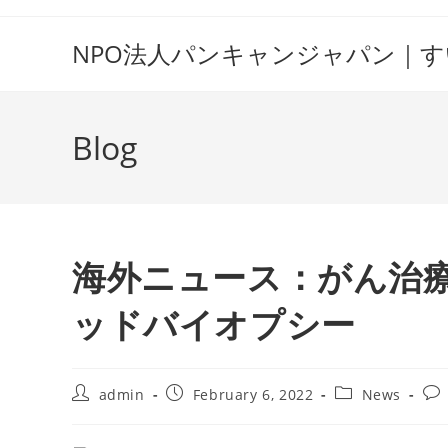
Skip
to
NPO法人パンキャンジャパン｜
content
Blog
海外ニュース：がん治
ッドバイオプシー
Post
Post
Post
Pos
admin
February 6, 2022
News
author:
published:
category:
co