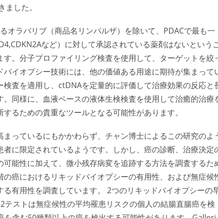
が続きました。
あるオラパリブ（商品名リンパルザ）を除いて、PDACで最も一
MAD4,CDKN2Aなど）に対して承認されている薬剤はないという
ます。分子プロファイリング検査を使用して、ターゲットを絞
ドバイオプシー技術には、他の価値ある用途に期待が集まって
検査を適用し、ctDNAを定量的に評価して治療効果の反応と
す。同様に、血液ベースの液体生検検査を使用して治癒的治療
断するための貴重なツールとなる可能性があります。
高まっているにもかかわらず、チャン博士によるこの研究のよ
患者に限定されているようです。しかし、癌の診断、治療決定
の可能性に加えて、微小残存病変を追跡する方法を調査するた
階の癌におけるリキッドバイオプシーの有用性、および無症候
る有用性を調査しています。 2つのリキッドバイオプシーの
R-2テストは無症候性の平均罹患リスクの個人の結腸直腸癌を検
癌を含む50種類以上の癌を検出する可能性があります。Galleri