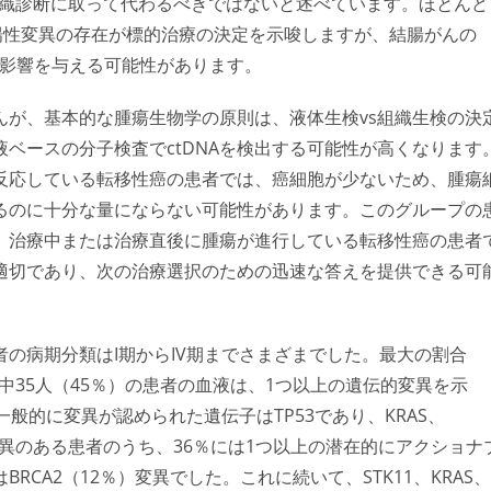
る組織診断に取って代わるべきではないと述べています。ほとんど
などの陽性変異の存在が標的治療の決定を示唆しますが、結腸がんの
に影響を与える可能性があります。
んが、基本的な腫瘍生物学の原則は、液体生検vs組織生検の決
ベースの分子検査でctDNAを検出する可能性が高くなります
反応している転移性癌の患者では、癌細胞が少ないため、腫瘍
するのに十分な量にならない可能性があります。このグループの
、治療中または治療直後に腫瘍が進行している転移性癌の患者
適切であり、次の治療選択のための迅速な答えを提供できる可
の病期分類はI期からIV期までさまざまでした。最大の割合
人中35人（45％）の患者の血液は、1つ以上の遺伝的変異を示
般的に変異が認められた遺伝子はTP53であり、KRAS、
た。変異のある患者のうち、36％には1つ以上の潜在的にアクショナ
CA2（12％）変異でした。これに続いて、STK11、KRAS、