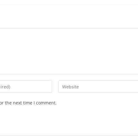
Enter
your
website
or the next time I comment.
URL
(optional)