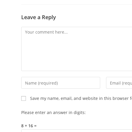
Leave a Reply
Comment
Enter
Enter
your
your
name
email
Save my name, email, and website in this browser f
or
address
username
to
Please enter an answer in digits:
to
comment
comment
8 + 16 =