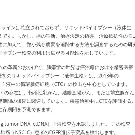
ドラインは確立されておらず、リキッドバイオプシー（液体生
うです。しかし、癌の診断、治療決定の指導、治療抵抗性のモ
性に加えて、微小残存病変を追跡する方法を調査するための研
イオプシー
検査の利用は広がる可能性を示しています。
ームの革新のおかげで、腫瘍学の世界は癌治療における精密医療
最初のリキッドバイオプシー（液体生検）は、2013年の
は、血液中の循環腫瘍細胞（CTC）の検出を中心としています。
中のCTCの存在は、転移性乳がん、結腸直腸がん、または前立腺がん
期間の短縮に関連しています。疾患治療中にCTCを評価する
生存期間を予測できます。
ng tumor DNA: ctDNA）血液検査を承認しました。 この検査
い、非小細胞肺癌（NSCLC）患者のEGFR遺伝子変異を検出します。