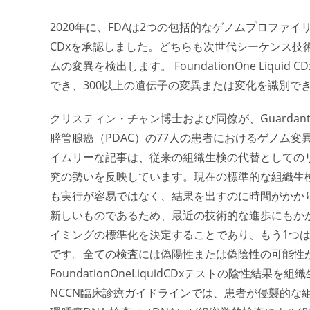
2020年に、FDAは2つの包括的なゲノムプロファイリング・液
CDxを承認しました。どちらも次世代シーケンス技術
ムの変異を検出します。 FoundationOne Liq
でき、300以上の遺伝子の変異または変化を識別で
クリスティン・チャン博士および同僚が、Guardan
膵管腺癌（PDAC）の77人の患者におけるゲノム
イムリーな記事は、従来の組織生検の代替としての
究の勢いを反映しています。現在の標準的な組織生
も実行が容易ではなく、結果を出すのに時間がかか
新しいものであるため、最近の技術的な進歩にもかか
イミングの標準化を決定することであり、もう1つはc
です。全ての検査には偽陽性または偽陰性の可能性がありま
FoundationOneLiquidCDxテストの陰性
NCCN臨床診療ガイドラインでは、患者が侵襲的な