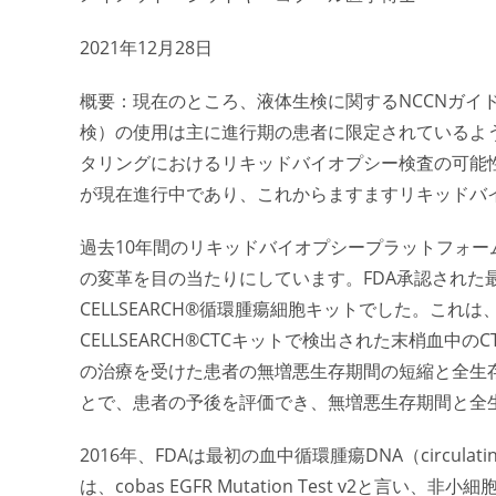
2021年12月28日
概要：現在のところ、液体生検に関するNCCNガイ
検）の使用は主に進行期の患者に限定されているよ
タリングにおける
リキッドバイオプシー
検査の可能
が現在進行中であり、これからますます
リキッドバ
過去10年間のリキッドバイオプシープラットフォ
の変革を目の当たりにしています。FDA承認された
CELLSEARCH®循環腫瘍細胞キットでした。これ
CELLSEARCH®CTCキットで検出された末梢血
の治療を受けた患者の無増悪生存期間の短縮と全生存
とで、患者の予後を評価でき、無増悪生存期間と全
2016年、FDAは最初の血中循環腫瘍DNA（circulati
は、cobas EGFR Mutation Test v2と言