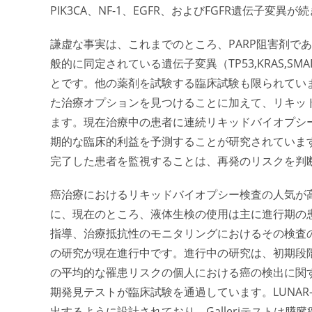
PIK3CA、NF-1、EGFR、およびFGFR遺伝子変異
謙虚な事実は、これまでのところ、PARP阻害剤で
般的に同定されている遺伝子変異（TP53,KRAS,S
とです。他の薬剤を試験する臨床試験も限られてい
た治療オプションを見つけることに加えて、リキッ
ます。現在治療中の患者に連続リキッドバイオプシー
期的な臨床的利益を予測することが研究されていま
完了した患者を監視することは、再発のリスクを判
癌治療におけるリキッドバイオプシー検査の人気が
に、現在のところ、液体生検の使用は主に進行期の
指導、治療抵抗性のモニタリングにおけるその検査
の研究が現在進行中です。進行中の研究は、初期段
の平均的な罹患リスクの個人における癌の検出に関す
期発見テストが臨床試験を通過しています。LUNA
出するように設計されており、Galleriテストは膵臓