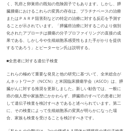
く、乳癌と卵巣癌の既知の危険因子でもあります。しかし、膵
臓腫瘍におけるこれらの変異の存在は、プラチナベースの治療
またはＰＡＲＰ阻害剤などの特定の治療に対する反応を予測す
ることが示されています。「膵臓癌治療に対するこのより個別
化されたアプローチは腫瘍の分子プロファイリングの直接の成
果である、しかし今や生殖細胞系感受性もまた手がかりを提供
するであろう」とピーターセン氏は説明する。
■全患者に対する遺伝子検査
これらの極めて重要な発見と他の研究に基づいて、全米総合が
んネットワーク（NCCN）と米国臨床腫瘍学会（ASCO）は、膵
臓がんに対する推奨を更新しました。新しい勧告では、一般に
癌の個人歴や家族歴にかかわらず、膵臓癌のすべての患者に対
して遺伝子検査を検討すべきであると述べられています。第二
に、その検査によって生殖細胞系の変異が明らかになった場
合、家族も検査を受けることを検討すべきです。
「私たちの分野では、2つの権威ある団体が膵臓癌の遺伝子検査