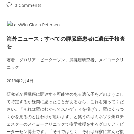
author:
published:
category:
Post
0 Comments
comments:
海外ニュース：すべての膵臓癌患者に遺伝子検査
を
著者：グロリア・ピーターソン、膵臓癌研究者、メイヨークリ
ニック
2019年2月4日
研究者が膵臓癌に関連する可能性のある遺伝子をどのようにし
て特定するか疑問に思ったことがあるなら、これを知ってくだ
さい。「それは壁にむかってスパゲティを投げて、壁にくっつ
くかを見るのとはわけが違います」と笑うのはミネソタ州ロチ
ェスターのメイヨークリニックで疫学教授をするグロリア・ピ
ーターセン博士です。「そうではなく、それは洞察に富んだ複