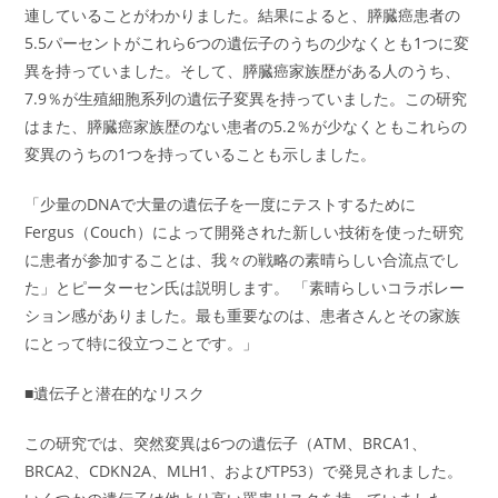
連していることがわかりました。結果によると、膵臓癌患者の
5.5パーセントがこれら6つの遺伝子のうちの少なくとも1つに変
異を持っていました。そして、膵臓癌家族歴がある人のうち、
7.9％が生殖細胞系列の遺伝子変異を持っていました。この研究
はまた、膵臓癌家族歴のない患者の5.2％が少なくともこれらの
変異のうちの1つを持っていることも示しました。
「少量のDNAで大量の遺伝子を一度にテストするために
Fergus（Couch）によって開発された新しい技術を使った研究
に患者が参加することは、我々の戦略の素晴らしい合流点でし
た」とピーターセン氏は説明します。 「素晴らしいコラボレー
ション感がありました。最も重要なのは、患者さんとその家族
にとって特に役立つことです。」
■遺伝子と潜在的なリスク
この研究では、突然変異は6つの遺伝子（ATM、BRCA1、
BRCA2、CDKN2A、MLH1、およびTP53）で発見されました。