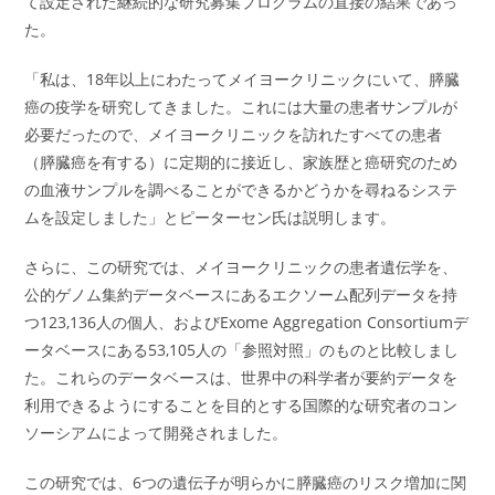
て設定された継続的な研究募集プログラムの直接の結果であっ
た。
「私は、18年以上にわたってメイヨークリニックにいて、膵臓
癌の疫学を研究してきました。これには大量の患者サンプルが
必要だったので、メイヨークリニックを訪れたすべての患者
（膵臓癌を有する）に定期的に接近し、家族歴と癌研究のため
の血液サンプルを調べることができるかどうかを尋ねるシステ
ムを設定しました」とピーターセン氏は説明します。
さらに、この研究では、メイヨークリニックの患者遺伝学を、
公的ゲノム集約データベースにあるエクソーム配列データを持
つ123,136人の個人、およびExome Aggregation Consortiumデ
ータベースにある53,105人の「参照対照」のものと比較しまし
た。これらのデータベースは、世界中の科学者が要約データを
利用できるようにすることを目的とする国際的な研究者のコン
ソーシアムによって開発されました。
この研究では、6つの遺伝子が明らかに膵臓癌のリスク増加に関