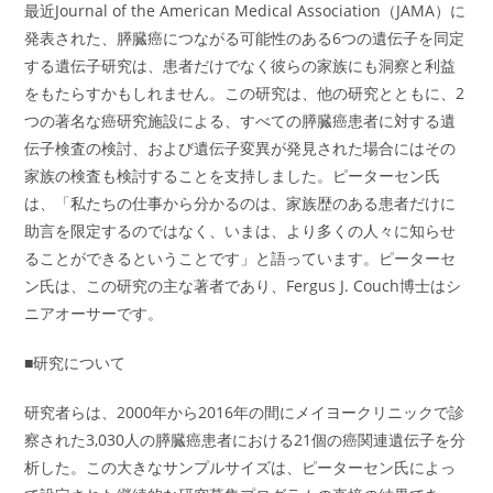
最近Journal of the American Medical Association（JAMA）に
発表された、膵臓癌につながる可能性のある6つの遺伝子を同定
する遺伝子研究は、患者だけでなく彼らの家族にも洞察と利益
をもたらすかもしれません。この研究は、他の研究とともに、2
つの著名な癌研究施設による、すべての膵臓癌患者に対する遺
伝子検査の検討、および遺伝子変異が発見された場合にはその
家族の検査も検討することを支持しました。ピーターセン氏
は、「私たちの仕事から分かるのは、家族歴のある患者だけに
助言を限定するのではなく、いまは、より多くの人々に知らせ
ることができるということです」と語っています。ピーターセ
ン氏は、この研究の主な著者であり、Fergus J. Couch博士はシ
ニアオーサーです。
■研究について
研究者らは、2000年から2016年の間にメイヨークリニックで診
察された3,030人の膵臓癌患者における21個の癌関連遺伝子を分
析した。この大きなサンプルサイズは、ピーターセン氏によっ