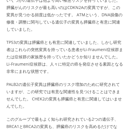
いくつかの遺伝子は他より高い罹患リスクを持っていました。
膵臓がんのリスクが最も高いのはCDKN2Aの変異ですが、この
変異が見つかる頻度は低かったです。 ATMという、DNA損傷の
修復・調整に関与している遺伝子の変異も膵臓癌と有意に関連
していました。
TP53の変異は膵臓癌とも有意に関連していました、しかし研究
者はこれらの突然変異を持っている患者がLi-Fraumeni症候群ま
たは症候群の家族歴を持っていたかどうか知りませんでした。
Li-Fraumeni症候群は、人々に特定の癌を発症させる素因となる
非常にまれな状態です。
PALB2の遺伝子変異は膵臓癌のリスク増加のために研究されて
いますが、この研究では有意な関連性を見つけることはできま
せんでした。 CHEK2の変異も膵臓癌と有意に関連してはいませ
んでした。
このグループで最もよく知られ研究されている2つの遺伝子、
BRCA1とBRCA2の変異も、膵臓癌のリスクを高めるだけでな