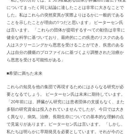
についてまったく同じ結論に達したことは非常に大きなことで
した。私はこれらの突然変異が実際よりはるかに一般的である
ことを示したことが理由の1つだと思います」 ピーターセン氏
は言います。 「これらの団体が提唱するすべての勧告は非常に
健全な科学に基づいており、最終的にこの疾患のリスクのある
人はスクリーニングから恩恵を受けることができ、疾患のある
人は自分の腫瘍のプロファイルに基づくより調整された治療か
ら恩恵を受ける可能性がある」
■希望に満ちた未来
これらの知見を他の集団で再現するためにはさらなる研究が必
要となるでしょう。 ピーターセン氏は未来に期待しています。
「20年前には、膵臓がん研究には患者団体の支援もなく、また
多額の研究資金は投入されていませんでしたが、今日では大き
く異なり、病気、治療、長期生存についての基本的な理解の点
で見返りがあります。ピーターセン氏は言います。 「しかし、
私たちは明らかに早期発見を必要としています。それが今のと