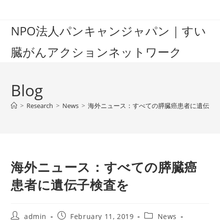
Skip
to
NPO法人パンキャンジャパン｜すい
content
臓がんアクションネットワーク
Blog
>
Research
>
News
>
海外ニュース：すべての膵臓癌患者に遺伝子
海外ニュース：すべての膵臓癌
患者に遺伝子検査を
Post
Post
Post
admin
February 11, 2019
News