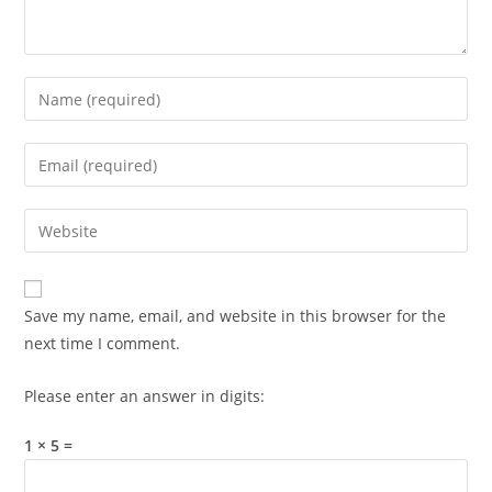
Enter
your
name
Enter
or
your
username
email
Enter
to
address
your
comment
to
website
comment
URL
Save my name, email, and website in this browser for the
(optional)
next time I comment.
Please enter an answer in digits:
1 × 5 =