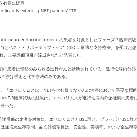
を有意に延長
gnificantly extends pNET patients’ TTP
ic neuroendocrine tumor）の患者を対象としたフェーズ３臨床試験
与とベスト・サポーティブ・ケア（BSC：最適な支持療法）を受けた患
され、主要評価項目が達成されたと発表した。
割の患者は転移のみられる進行がんと診断されている。進行性膵内分泌
る治療は手術と化学療法のみである。
、「エベロリムスは、NETを含む様々ながんの治療において重要な標
IANT-3臨床試験の結果は、エベロリムスが進行性膵内分泌腫瘍の患者
と述べた。
内分泌腫瘍の患者を対象に、エベロリムスとBSC群と、プラセボとBSC群
目は無増悪生存期間。副次評価項目は、安全性、奏功率、および全生存