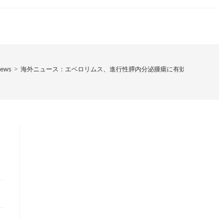
News
>
海外ニュース：エベロリムス、進行性膵内分泌腫瘍に有効