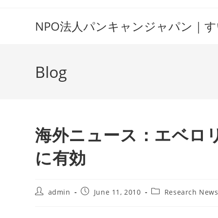
Skip
to
NPO法人パンキャンジャパン｜
content
Blog
海外ニュース：エベロ
に有効
Post
Post
Post
admin
June 11, 2010
Research New
author:
published:
category: