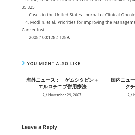
35,825
Cases in the United States. Journal of Clinical Oncolog
4. Modlin, et al. Priorities for Improving the Manage
Cancer Inst
2008;100:1282-1289.
YOU MIGHT ALSO LIKE
海外ニュース： ゲムシタビン＋
国内ニュ
エルロチニブ併用療法
ク
November 29, 2007
Leave a Reply