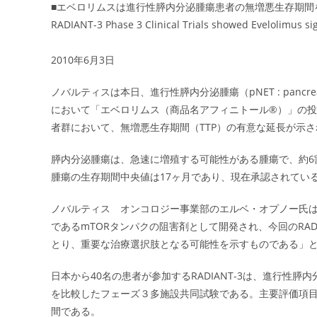
■エベロリムスは進行性膵内分泌腫瘍患者の無増悪生存期間
RADIANT-3 Phase 3 Clinical Trials showed Evelolimus si
2010年6月3日
ノバルティスは本日、進行性膵内分泌腫瘍（pNET : pancreat
において「エベロリムス（商品名アフィニトール®）」の投
者群において、無増悪生存期間（TTP）の有意な延長が示
膵内分泌腫瘍は、急速に増殖する可能性がある腫瘍で、約6
腫瘍の生存期間中央値は17ヶ月であり、現在承認されてい
ノバルティス オンコロジー事業部のエルベ・オプノー氏は
であるmTORタンパクの阻害剤として開発され、今回のRAD
とり、重要な治療選択肢となる可能性を示すものである」
日本から40名の患者が参加するRADIANT-3は、進行性膵
を比較したフェーズ３多施設共同試験である。主要評価項
間である。