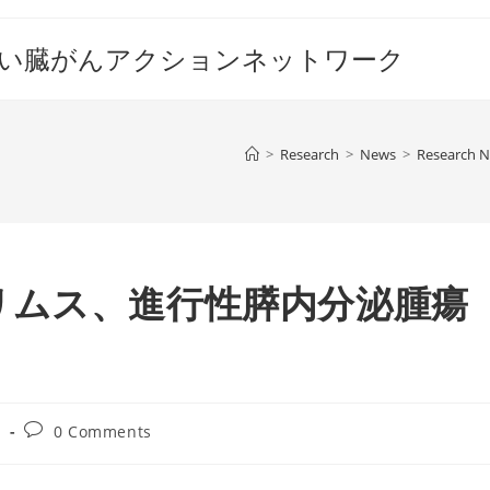
すい臓がんアクションネットワーク
>
Research
>
News
>
Research 
リムス、進行性膵内分泌腫瘍
Post
s
0 Comments
comments: