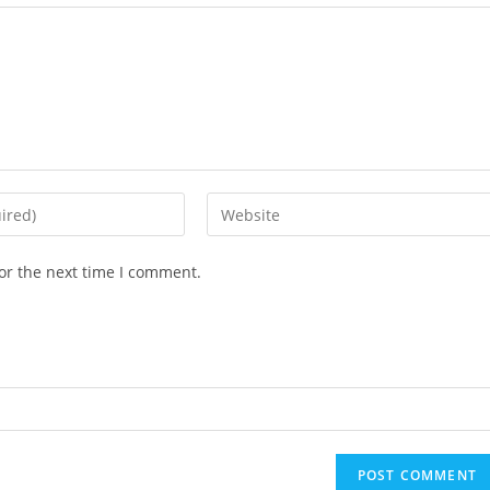
Enter
your
website
or the next time I comment.
URL
(optional)