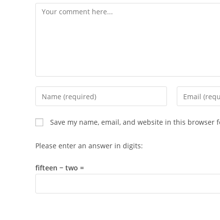
Comment
Enter
Enter
your
your
name
email
Save my name, email, and website in this browser f
or
address
username
to
Please enter an answer in digits:
to
comment
comment
fifteen − two =