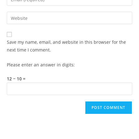
or
your
username
email
Enter
to
address
your
comment
to
website
comment
URL
Save my name, email, and website in this browser for the
(optional)
next time I comment.
Please enter an answer in digits:
12 − 10 =