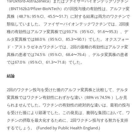
19/Oxford-AstraZeneca）またはファイザーバイオンテックワクチン
（BNT162b2/Pfizer-BioNTech）の1回投与後の有効性は、アルファ変
異株（48.7％; 95％CI、45.5〜51.7）に対する結果は両方のワクチンで
類似していました。 ファイザーバイオンテックワクチンでは、2回接
種の有効性はアルファ変異株では93.7％（95％CI、91.6〜95.3）、デ
ルタ変異株では88.0％（95％CI、85.3〜90.1）でした。 オクスフォー
ド・アストラゼネカワクチンでは、2回の接種の有効性はアルファ変
異株の患者では74.5％（95％CI、68.4〜79.4）、デルタ変異株の患者
では67.0％（95％CI、61.3〜71.8）でした。
結論
2回のワクチン投与を受けた後のアルファ変異株と比較して、デルタ
変異株ではワクチン有効性にわずかな違い（88% vs 74.5% ）しか見
られませんでした。ワクチンの有効性の絶対的な違いは、最初の投与
を受けた後により顕著でした。この発見は、脆弱な集団において、ワ
クチンの摂取を最大化するために、2回ワクチン投与する努力を支持
するでしょう。 (Funded by Public Health England.)