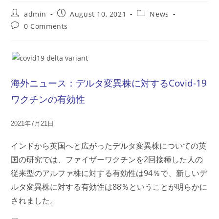
Post
Post
Post
admin
August 10, 2021
News
author:
published:
category:
Post
0 Comments
comments:
海外ニュース：デルタ変異株に対するCovid-19
ワクチンの有効性
2021年7月21日
インドから英国へと広がったデルタ変異株についての英
国の研究では、ファイザーワクチンを2回接種した人の
従来型のアルファ株に対する有効性は94％で、新しいデ
ルタ変異株に対する有効性は88％ということが
明らかに
されました。