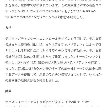
加を含め、世界中で検出されています。この変異株に対する新型コロ
ナワクチンBNT162b2（Pfizer/BioNTech）およびChAdOx1nCoV-
19(Oxford/AstraZeneca)ワクチンの有効性は不明でした。
方法
テストネガティブケースコントロールデザインを使用して、デルタ変
異株または優勢株（B.1.1.7、またはアルファバリアント）によって引
き起こされる症候性疾患に対するワクチン接種の有効性を、デルタ変
異株が循環し始めた期間にわたって推定しました。シーケンシングを
使用し、スパイク（S）遺伝子の状態に基づいてバリアントを特定し
ました。英国におけるCovid-19のすべての症候性シーケンス症例に関
するデータを使用して、患者のワクチン接種状況に応じて、いずれか
の変異株の症例の割合を推定しました。
結果
オクスフォード・アストラゼネカワクチン（ChAdOx1 nCoV-