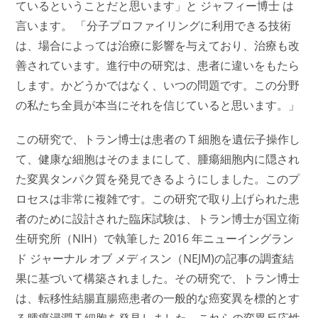
ているということだと思います」と ジャフィー博士 は
言います。 「分子プロファイリングに利用できる技術
は、場合によっては治療に影響を与えており、治療も改
善されています。進行中の研究は、患者に違いをもたら
します。かどうかではなく、いつの問題です。この分野
の私たち全員が本当にそれを信じていると思います。」
この研究で、トラン博士は患者の T 細胞を遺伝子操作し
て、健康な細胞はそのままにして、腫瘍細胞内に隠され
た変異タンパク質を発見できるようにしました。このプ
ロセスは非常に複雑です。この研究で取り上げられた患
者のために設計された臨床試験は、トラン博士が国立衛
生研究所（NIH）で執筆した 2016 年ニューイングラン
ド ジャーナル オブ メディスン（NEJM)の記事の調査結
果に基づいて構築されました。その研究で、トラン博士
は、転移性結腸直腸癌患者の一般的な癌変異を標的とす