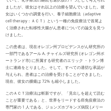
ていて、化学療法の継続も選択肢の 1 つとして考えられ
ましたが、彼女はそれ以上の治療を望んでいました。彼
女はいくつかの調査を行い、養子細胞療法（adaptive
cell therapy：ＡＣＴ）という一種の免疫療法で首尾よ
く治療された転移性大腸がん患者についての論文を見つ
けました。
この患者は、現在オレゴン州プロビデンスがん研究所の
一部門であるアール A. チャイルズ研究所 (オレゴン州ポ
ートランド市) に所属する研究者のエリック ・トラン博
士に連絡をとりました。そして、すべての適切な承認が
与えられ、患者はこの治療を受けることができました。
現在、彼女の腫瘍は 72% も縮小しました。
このＡＣＴ治療法は斬新ですが、「見出しを超えて読む
ことが重要である」と、世界をリードする癌免疫療法の
専門家の 1 人である、ジョンズホプキンズ病院 (メリー