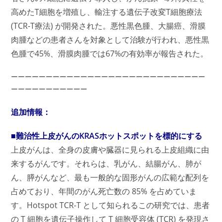
高めたT細胞を増殖し、輸注する遺伝子改変T細胞療法
(TCR-T療法) が開発された。悪性黒色腫、大腸癌、滑膜
肉腫などの患者さんを対象として治験が行われ、悪性黒
色腫で45%、滑膜肉腫では67%の有効率が報告された。
ーーーーーーーーーーーーーーーーーーーーーーーーーーーー
ーーーーーーーーーーー
追加情報：
■難治性上皮がんのKRASホットスポットを標的にする
上皮がんは、全身の皮膚や臓器に見られる上皮組織に由
来するがんです。それらは、乳がん、結腸がん、肺が
ん、膵がんなど、最も一般的な固形がんの広範な配列を
占めており、年間のがん死亡数の 85% を占めていま
す。Hotspot TCR-T として知られるこの研究では、患者
の T 細胞を遺伝子操作して T 細胞受容体 (TCR) を発現さ