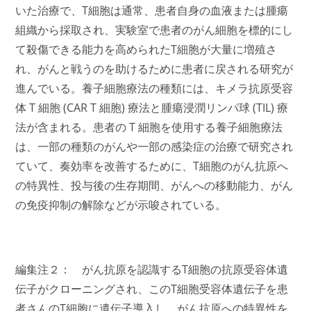
いた治療で、T細胞は通常、患者自身の血液または腫瘍
組織から採取され、実験室で患者のがん細胞を標的にし
て殺傷できる能力を高められた
T細胞が
大量に増殖さ
れ、がんと戦うのを助けるために患者に戻される
研究が
進んでいる
。養子細胞療法の種類には、キメラ抗原受容
体 T 細胞 (CAR T 細胞) 療法と腫瘍浸潤リンパ球 (TIL) 療
法が含まれる。患者の T 細胞を使用する養子細胞療法
は、一部の種類のがんや一部の感染症の治療で研究され
ていて、奏効率を改善するために、T細胞のがん抗原へ
の特異性、投与後の生存期間、がんへの移動能力、がん
の免疫抑制の解除などが示唆されている。
編集注２： がん抗原を認識するT細胞の抗原受容体遺
伝子がクローニングされ、このT細胞受容体遺伝子を患
者さんのT細胞に遺伝子導入し、がん抗原への特異性を