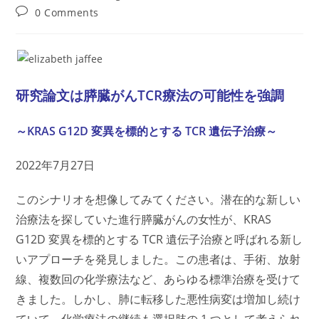
author:
published:
category:
Post
0 Comments
comments:
研究論文は膵臓がんTCR療法の可能性を強調
～KRAS G12D 変異を標的とする TCR 遺伝子治療～
2022年7月27日
このシナリオを想像してみてください。潜在的な新しい
治療法を探していた進行膵臓がんの女性が、KRAS
G12D 変異を標的とする TCR 遺伝子治療と呼ばれる新し
いアプローチを発見しました。この患者は、手術、放射
線、複数回の化学療法など、あらゆる標準治療を受けて
きました。しかし、肺に転移した悪性病変は増加し続け