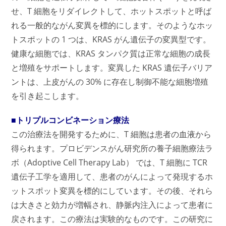
せ、T 細胞をリダイレクトして、ホットスポットと呼ば
れる一般的ながん変異を標的にします。そのようなホッ
トスポットの 1 つは、KRAS がん遺伝子の変異型です。
健康な細胞では、KRAS タンパク質は正常な細胞の成長
と増殖をサポートします。変異した KRAS 遺伝子バリア
ントは、上皮がんの 30% に存在し制御不能な細胞増殖
を引き起こします。
■トリプルコンビネーション療法
この治療法を開発するために、T 細胞は患者の血液から
得られます。
プロビデンスがん研究所の
養子細胞療法ラ
ボ（Adoptive Cell Therapy Lab） では、T 細胞に TCR
遺伝子工学を適用して、患者のがんによって発現するホ
ットスポット変異を標的にしています。その後、それら
は大きさと効力が増幅され、静脈内注入によって患者に
戻されます。この療法は実験的なものです。この研究に