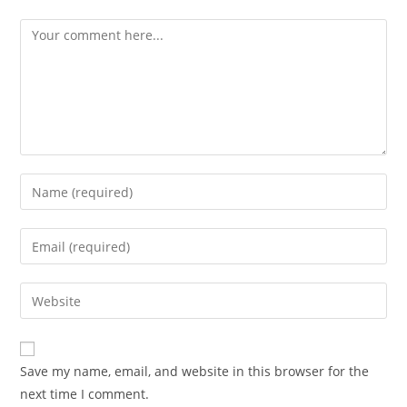
Comment
Enter
your
name
Enter
or
your
username
email
Enter
to
address
your
comment
to
website
comment
URL
Save my name, email, and website in this browser for the
(optional)
next time I comment.