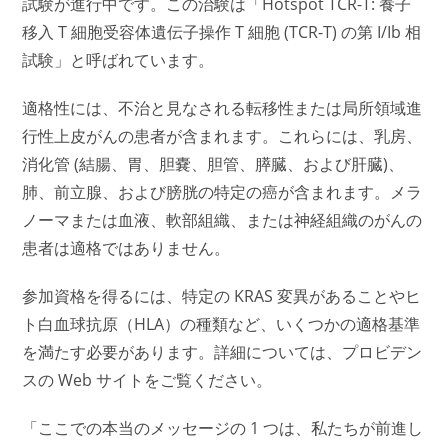
試験が進行中です。この治験は「Hotspot TCR-T: 養子
移入 T 細胞受容体遺伝子操作 T 細胞 (TCR-T) の第 I/Ib 相
試験」と呼ばれています。
適格性には、不治と見なされる転移性または局所領域進
行性上皮がんの患者が含まれます。これらには、乳房、
消化管 (結腸、胃、胆嚢、胆管、膵臓、および肝臓)、
肺、前立腺、および膀胱の特定の癌が含まれます。メラ
ノーマまたは血液、軟部組織、または神経組織のがんの
患者は適格ではありません。
参加資格を得るには、特定の KRAS 変異があることやヒ
ト白血球抗原（HLA）の種類など、いくつかの適格基準
を満たす必要があります。詳細については、プロビデン
スの Web サイトをご覧ください。
「ここでの本当のメッセージの 1 つは、私たちが前進し