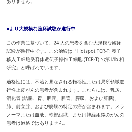
ありません。
■より大規模な臨床試験が進行中
この作業に基づいて、24 人の患者を含む大規模な臨床
試験が進行中です。この治験は「Hotspot TCR-T: 養子
移入 T 細胞受容体遺伝子操作 T 細胞 (TCR-T) の第 I/Ib 相
研究」と呼ばれています。
適格性には、不治と見なされる転移性または局所領域進
行性上皮がんの患者が含まれます。これらには、乳房、
消化管 (結腸、胃、胆嚢、胆管、膵臓、および肝臓)、
肺、前立腺、および膀胱の特定の癌が含まれます。メラ
ノーマまたは血液、軟部組織、または神経組織のがんの
患者は適格ではありません。