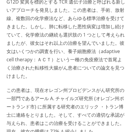
G12D 変異を標的とする TCR 遺伝子治療と呼ばれる新し
いアプローチを発見しました。この患者は、手術、放射
線、複数回の化学療法など、あらゆる標準治療を受けて
きました。しかし、肺に転移した悪性病変は増加し続け
ていて、化学療法の継続も選択肢の 1 つとして考えられ
ましたが、彼女はそれ以上の治療を望んでいました。彼
女はいくつかの調査を行い、養子細胞療法（adaptive
cell therapy：ＡＣＴ）という一種の免疫療法で首尾よ
く治療された転移性大腸がん患者についての論文を見つ
けました。
この患者は、現在オレゴン州プロビデンスがん研究所の
一部門であるアール A. チャイルズ研究所 (オレゴン州ポ
ートランド市) に所属する研究者のエリック ・トラン博
士に連絡をとりました。そして、すべての適切な承認が
与えられ、患者はこの治療を受けることができました。
現在、彼女の腫瘍は 72% も縮小しました。