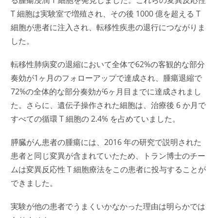
る腫瘍浸潤 T 細胞を発見しました。これらの変異反応性
T 細胞は実験室で増殖され、その後 1000 億を超える T
細胞が患者に注入され、転移性疾患の退行につながりま
した。
転移性肺病変の退縮において全体で62%の客観的な部分
奏効が1ヶ月のフォローアップで達成され、腫瘍退縮で
72%の全体的な部分奏効が6ヶ月目までに達成されまし
た。さらに、遺伝子操作された細胞は、治療後 6 か月で
すべての循環 T 細胞の 2.4% を占めていました。
膵臓がん患者の腫瘍には、2016 年の研究で説明された
患者と同じ変異が含まれていたため、トラン博士のチー
ムは変異反応性 T 細胞療法をこの患者に投与することが
できました。
実験が他の患者でうまくいかなかった理由は明らかでは