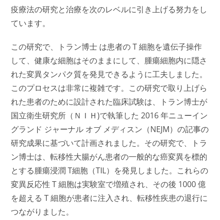
疫療法の研究と治療を次のレベルに引き上げる努力をし
ています。
この研究で、トラン博士 は患者の T 細胞を遺伝子操作
して、健康な細胞はそのままにして、腫瘍細胞内に隠さ
れた変異タンパク質を発見できるように工夫しました。
このプロセスは非常に複雑です。この研究で取り上げら
れた患者のために設計された臨床試験は、トラン博士が
国立衛生研究所（ＮＩＨ)で執筆した 2016 年ニューイン
グランド ジャーナル オブ メディスン（NEJM）の記事の
研究成果に基づいて計画されました。その研究で、トラ
ン博士は、転移性大腸がん患者の一般的な癌変異を標的
とする腫瘍浸潤 T細胞（TIL）を発見しました。これらの
変異反応性 T 細胞は実験室で増殖され、その後 1000 億
を超える T 細胞が患者に注入され、転移性疾患の退行に
つながりました。