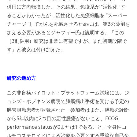
併用に方向転換した。その結果、免疫系が “活性化 “す
ることがわかったが、活性化した免疫細胞を “スーパー
チャージ “してがんを死滅させるためには、第3の薬剤を
加える必要があるとジャフィー氏は説明する。「この
（3剤併用）研究は非常に有望ですが、まだ初期段階で
す」と彼女は付け加えた。
研究の進め方
この非盲検パイロット・プラットフォーム試験には、ジ
ョンズ・ホプキンス病院で腫瘍摘出手術を受ける予定の
膵管腺癌患者が登録された。参加者はまた、膵癌の診断
から5年以内に2つ目の悪性腫瘍がないこと、ECOG
performance statusが0または1であること、全身性コ
ルチコステロイドによる治療を必要とする重篤な自己免