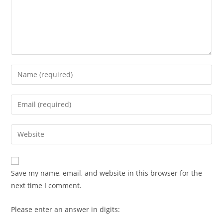
Enter
your
name
Enter
or
your
username
email
Enter
to
address
your
comment
to
website
comment
URL
Save my name, email, and website in this browser for the
(optional)
next time I comment.
Please enter an answer in digits: