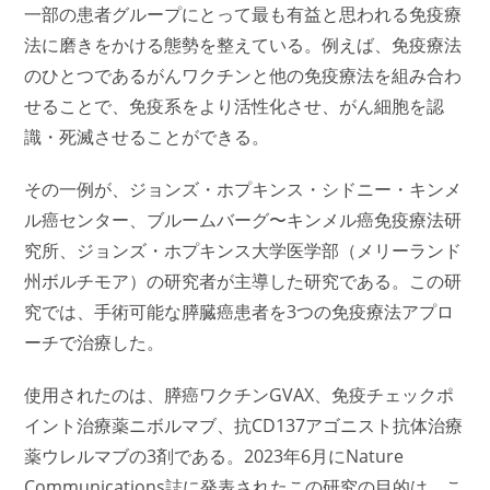
一部の患者グループにとって最も有益と思われる免疫療
法に磨きをかける態勢を整えている。例えば、免疫療法
のひとつであるがんワクチンと他の免疫療法を組み合わ
せることで、免疫系をより活性化させ、がん細胞を認
識・死滅させることができる。
その一例が、ジョンズ・ホプキンス・シドニー・キンメ
ル癌センター、ブルームバーグ〜キンメル癌免疫療法研
究所、ジョンズ・ホプキンス大学医学部（メリーランド
州ボルチモア）の研究者が主導した研究である。この研
究では、手術可能な膵臓癌患者を3つの免疫療法アプロ
ーチで治療した。
使用されたのは、膵癌ワクチンGVAX、免疫チェックポ
イント治療薬ニボルマブ、抗CD137アゴニスト抗体治療
薬ウレルマブの3剤である。2023年6月にNature
Communications誌に発表されたこの研究の目的は、こ