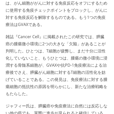
は、がん細胞ががんに対する免疫反応をオフにするため
に使用する免疫チェックポイントをブロックし、がんに
対する免疫反応を解除するものである。もう1つの免疫
療法はGVAXである。
雑誌『Cancer Cell』に掲載されたこの研究では、膵臓
癌の腫瘍微小環境に2つの大きな「欠陥」があることが
判明した。ひとつは、T細胞が疲弊し、まだ十分に活性
化していないこと、もうひとつは、腫瘍の微小環境に浸
潤する骨髄系細胞が、GVAXや抗PD-1免疫療法による治
療後でさえ、膵臓がん細胞に対するT細胞の活性化を妨
げていることである。この発見は、免疫療法に対する腫
瘍細胞の抵抗性の原因を明らかにし、新たな治療戦略を
もたらした。
ジャフィー氏は、膵臓癌や免疫療法に自然には反応しな
い他の癌でも、実際に進歩が見られると確信している。