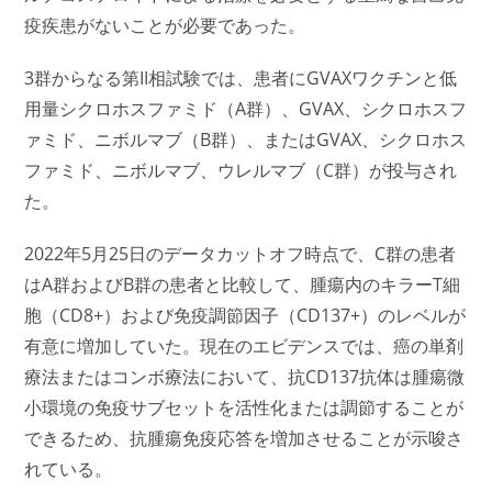
疫疾患がないことが必要であった。
3群からなる第II相試験では、患者にGVAXワクチンと低
用量シクロホスファミド（A群）、GVAX、シクロホスフ
ァミド、ニボルマブ（B群）、またはGVAX、シクロホス
ファミド、ニボルマブ、ウレルマブ（C群）が投与され
た。
2022年5月25日のデータカットオフ時点で、C群の患者
はA群およびB群の患者と比較して、腫瘍内のキラーT細
胞（CD8+）および免疫調節因子（CD137+）のレベルが
有意に増加していた。現在のエビデンスでは、癌の単剤
療法またはコンボ療法において、抗CD137抗体は腫瘍微
小環境の免疫サブセットを活性化または調節することが
できるため、抗腫瘍免疫応答を増加させることが示唆さ
れている。