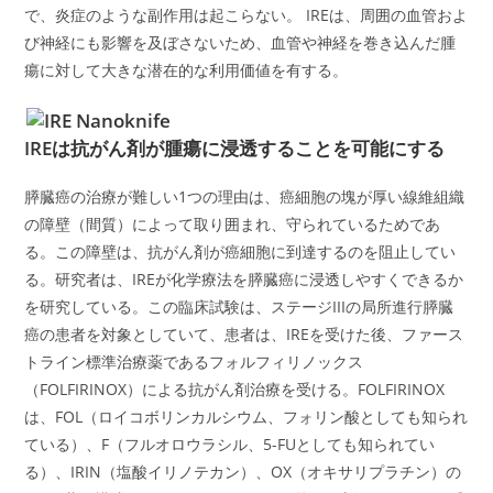
で、炎症のような副作用は起こらない。 IREは、周囲の血管およ
び神経にも影響を及ぼさないため、血管や神経を巻き込んだ腫
瘍に対して大きな潜在的な利用価値を有する。
IREは抗がん剤が腫瘍に浸透することを可能にする
膵臓癌の治療が難しい1つの理由は、癌細胞の塊が厚い線維組織
の障壁（間質）によって取り囲まれ、守られているためであ
る。この障壁は、抗がん剤が癌細胞に到達するのを阻止してい
る。研究者は、IREが化学療法を膵臓癌に浸透しやすくできるか
を研究している。この臨床試験は、ステージIIIの局所進行膵臓
癌の患者を対象としていて、患者は、IREを受けた後、ファース
トライン標準治療薬であるフォルフィリノックス
（FOLFIRINOX）による抗がん剤治療を受ける。FOLFIRINOX
は、FOL（ロイコボリンカルシウム、フォリン酸としても知られ
ている）、F（フルオロウラシル、5-FUとしても知られてい
る）、IRIN（塩酸イリノテカン）、OX（オキサリプラチン）の