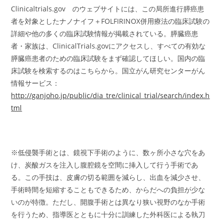
Clinicaltrials.gov のウェブサイトには、この局所進行膵癌患
者を対象としたナノナイフ＋FOLFIRINOX併用療法の臨床試験の
詳細や他の多くの臨床試験情報が掲載されている。膵臓癌患
者・家族は、ClinicalTrials.govにアクセスし、すべての有効な
膵臓癌患者のための臨床試験をまず確認してほしい。国内の臨
床試験を検索するのはこちらから。国立がん研究センターがん
情報サービス：
http://ganjoho.jp/public/dia_tre/clinical_trial/search/index.h
tml
※低侵襲手術とは、鏡視下手術のように、数ヶ所小さな穴をあ
け、炭酸ガスを注入し腹腔鏡を空間に挿入して行う手術であ
る。この手技は、皮膚の切る範囲を減らし、出血を減少させ、
手術時間を短縮することもできるため、からだへの負担が少な
いのが特徴。ただし、開腹手術とは異なり狭い視野のなか手術
を行うため、指導医とともに十分に訓練した外科医による執刀