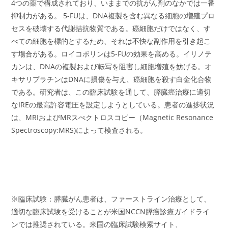
4つの薬で構成されており、いままでの抗がん剤のなかでは一番
抑制力がある。 5-FUは、DNA複製を含む異なる細胞の増殖プロ
セスを破壊する代謝拮抗物質である。癌細胞だけではなく、す
べての細胞を標的とするため、それは不快な副作用を引き起こ
す場合がある。ロイコボリンは5-FUの効果を高める。イリノテ
カンは、DNAの複製および転写を阻害し細胞増殖を妨げる。オ
キサリプラチンはDNAに損傷を与え、癌細胞を殺す白金化合物
である。研究者は、この臨床試験を通して、膵臓癌治療に適切
なIREの最高許容電圧を設定しようとしている。患者の進捗状況
は、MRIおよびMRスぺクトロスコピー（Magnetic Resonance
Spectroscopy:MRS)によって検査される。
※臨床試験：膵臓がん患者は、ファーストライン治療として、
適切な臨床試験を受けることが米国NCCN膵癌診療ガイドライ
ンでは推奨されている。米国の臨床試験検索サイト、