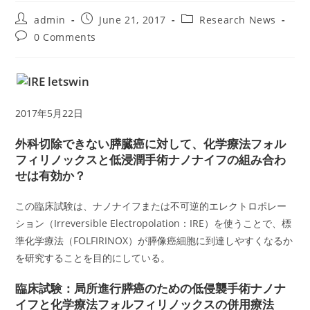
Post
Post
Post
admin
June 21, 2017
Research News
author:
published:
category:
Post
0 Comments
comments:
2017年5月22日
外科切除できない膵臓癌に対して、化学療法フォル
フィリノックスと低浸潤手術ナノナイフの組み合わ
せは有効か？
この臨床試験は、ナノナイフまたは不可逆的エレクトロポレー
ション（Irreversible Electropolation：IRE）を使うことで、標
準化学療法（FOLFIRINOX）が膵像癌細胞に到達しやすくなるか
を研究することを目的にしている。
臨床試験：局所進行膵癌のための低侵襲手術ナノナ
イフと化学療法フォルフィリノックスの併用療法