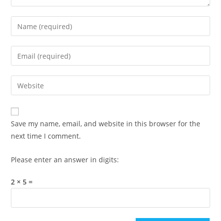
Enter
your
name
Enter
or
your
username
email
Enter
to
address
your
comment
to
website
comment
URL
Save my name, email, and website in this browser for the
(optional)
next time I comment.
Please enter an answer in digits:
2 × 5 =