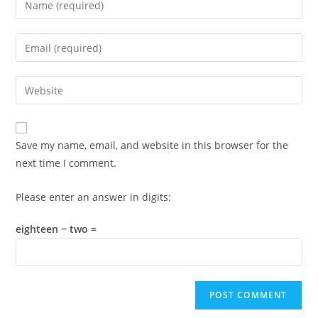
your
name
Enter
or
your
username
email
Enter
to
address
your
comment
to
website
comment
URL
Save my name, email, and website in this browser for the
(optional)
next time I comment.
Please enter an answer in digits:
eighteen − two =