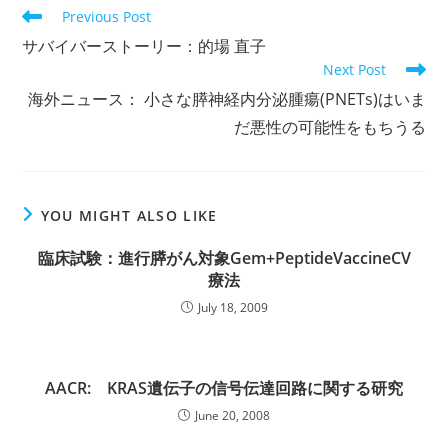
Read
Previous Post
more
サバイバーストーリー：的場 直子
articles
Next Post
海外ニュース： 小さな膵神経内分泌腫瘍(PNETs)はいま
だ悪性の可能性をもちうる
YOU MIGHT ALSO LIKE
臨床試験：進行膵がん対象Gem+PeptideVaccineCV
療法
July 18, 2009
AACR: KRAS遺伝子の信号伝達回路に関する研究
June 20, 2008