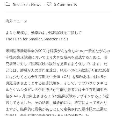
author:
published:
Post
Post
Research News
0 Comments
category:
comments:
海外ニュース
より小規模な、効率のよい臨床試験を目指して
The Push for Smaller, Smarter Trials
米国臨床腫瘍学会(ASCO)は膵臓がんを含む4つの一般的ながんの
今後の臨床試験においてより大きな成果を達成するために、研
究者達に対して臨床試験の設計を見直すよう促しています。た
とえば、膵臓がんの専門家達は、FOLFIRINOX療法が可能な患者
には少なくとも全生存期間中央値（OS）を50%あるいは4-5ヶ
月延長させようとする臨床試験を、そして、ナブパクリタキセ
ルとゲムシタビンの併用療法が可能な患者には全生存期間中央
値を3-4ヶ月は向上させるような臨床試験をデザインするよう提
言してきました。その結果、最終的には、設定によって変わり
ますが、臨床的に意義があるとして定義された最小限の上乗せ
効果は、全生存期間中央値2.5～6ヶ月の延長でした。