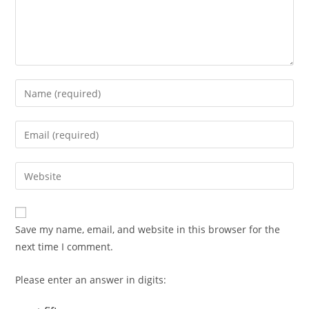
Enter
your
name
Enter
or
your
username
email
Enter
to
address
your
comment
to
website
comment
URL
Save my name, email, and website in this browser for the
(optional)
next time I comment.
Please enter an answer in digits: