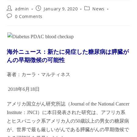
Post
Post
Post
admin
January 9, 2020
News
author:
published:
category:
Post
0 Comments
comments:
海外ニュース：新たに発症した糖尿病は膵臓が
んの早期徴候の可能性
著者：カーラ・マルティネス
2018
年6月18日
アメリカ国立がん研究所誌（Journal of the National Cancer
Institute：JNCI）に本日発表された研究は、アフリカ系
とヒスパニック系アメリカ人の50歳以上の男女の糖尿病
が、世界で最も厳しいがんである膵臓がんの早期徴候で