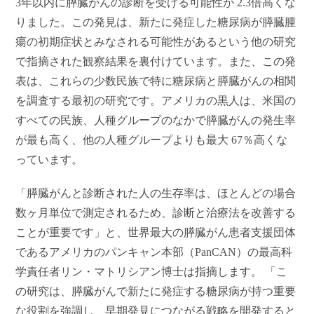
3年以内に膵臓がんの診断を受ける可能性が 2.3倍高くな
りました。この発見は、新たに発症した糖尿病が膵臓腫
瘍の初期症状とみなされる可能性があるという他の研究
で指摘された観察結果を裏付けています。また、この発
表は、これらの少数民族で特に糖尿病と膵臓がんの相関
を調査する最初の研究です。アメリカの黒人は、米国の
すべての民族、人種グループのなかで膵臓がんの発生率
が最も高く、他の人種グループよりも最大 67％高くな
っています。
「膵臓がんと診断された人の生存率は、ほとんどの場合
数ヶ月単位で測定されるため、診断と治療法を改善する
ことが重要です」と、世界最大の膵臓がん患者支援団体
であるアメリカのパンキャン本部（PanCAN）の最高科
学責任者リン・マトリシアン博士は指摘します。 「こ
の研究は、膵臓がんで新たに発症する糖尿病が持つ重要
な役割を強調し、早期発見につながる戦略を開発すると