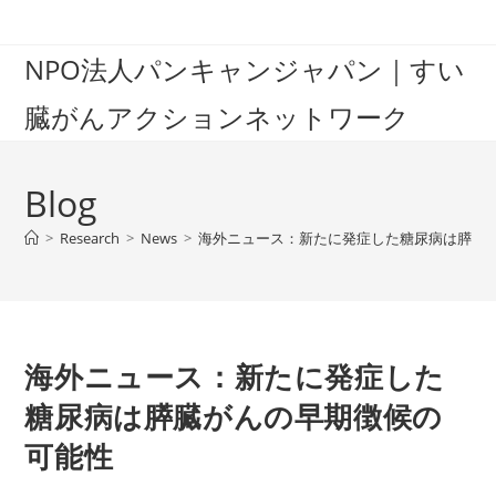
Skip
to
NPO法人パンキャンジャパン｜すい
content
臓がんアクションネットワーク
Blog
>
Research
>
News
>
海外ニュース：新たに発症した糖尿病は膵臓
海外ニュース：新たに発症した
糖尿病は膵臓がんの早期徴候の
可能性