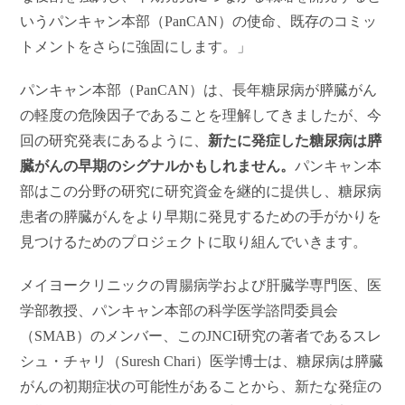
いうパンキャン本部（PanCAN）の使命、既存のコミッ
トメントをさらに強固にします。」
パンキャン本部（PanCAN）は、長年糖尿病が膵臓がん
の軽度の危険因子であることを理解してきましたが、今
回の研究発表にあるように、
新たに発症した糖尿病は膵
臓がんの早期のシグナルかもしれません。
パンキャン本
部はこの分野の研究に研究資金を継的に提供し、糖尿病
患者の膵臓がんをより早期に発見するための手がかりを
見つけるためのプロジェクトに取り組んでいきます。
メイヨークリニックの胃腸病学および肝臓学専門医、医
学部教授、パンキャン本部の科学医学諮問委員会
（SMAB）のメンバー、このJNCI研究の著者であるスレ
シュ・チャリ（Suresh Chari）医学博士は、糖尿病は膵臓
がんの初期症状の可能性があることから、新たな発症の