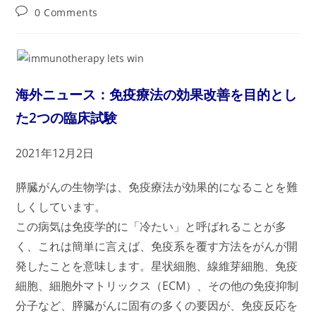
author:
published:
category:
Post
0 Comments
comments:
海外ニュース：
免疫療法の
効果改善を目的とし
た2つの臨床試験
2021年12月2日
膵臓がんの生物学は、免疫療法が効果的になることを難
しくしています。
この病気は免疫学的に「冷たい」と呼ばれることが多
く、これは簡単に言えば、免疫系を覆す方法をがんが開
発したことを意味します。星状細胞、線維芽細胞、免疫
細胞、細胞外マトリックス（ECM）、その他の免疫抑制
分子など、膵臓がんに固有の多くの要因が、免疫反応を