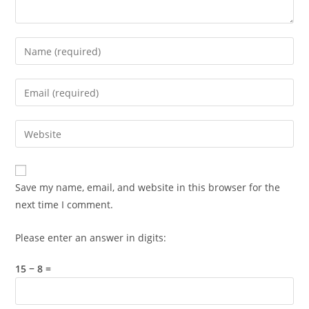
Enter
your
name
Enter
or
your
username
email
Enter
to
address
your
comment
to
website
comment
URL
Save my name, email, and website in this browser for the
(optional)
next time I comment.
Please enter an answer in digits:
15 − 8 =