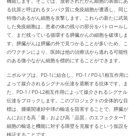
機能します。そこでは、放射されたがん細胞の表面にあ
る抗原と呼ばれるタンパク質に免疫細胞が遭遇し、同じ
特徴のあるがん細胞を攻撃します。これらの新たに武装
した免疫細胞は、患者の体の残りの部分をパトロールし
て、まだ残っている循環する膵臓がんの細胞を破壊しま
す。膵臓がんは膵臓の外で見つかることが多いため、こ
のワクチンにより、医師は他の治療法から逃れる可能性
のある微小ながん細胞を標的にすることができます。
ニボルマブは、PD-1に結合し、PD-1 / PD-L1相互作用に
よって媒介されるシグナル伝達を遮断する抗体です。ま
た、PD-1 / PD-L2相互作用によって媒介されるシグナル
伝達をブロックします。このプロジェクトの全体的な目
標は、腫瘍関連好中球の輸送を阻害することで、膵臓が
んにおける高「量」および高「品質」のエフェクターT
細胞の輸送と機能に対する障壁を克服するという仮説を
検証することです。