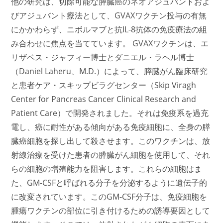
他の研究は、切除可能な膵臓癌のネオアジュバントおよ
びアジュバント療法として、GVAXワクチン投与の有無
にかかわらず、ニボルマブと抗IL-8抗体の免疫療法の組
み合わせに焦点を当てています。 GVAXワクチンは、エ
リザベス・ジャフィー博士とダニエル・ラヘル博士
（Daniel Laheru、M.D.）によって、膵臓がん臨床研究
と患者ケア・スキップビラグセンター（Skip Viragh
Center for Pancreas Cancer Clinical Research and
Patient Care）で開発されました。それは免疫系を過充
電し、癌に耐性がある傾向がある免疫細胞に、全身の膵
臓癌細胞を探し出して殺させます。このワクチンは、放
射線治療を受けた患者の膵臓がん細胞を使用して、それ
らの細胞の増殖能力を阻害します。これらの細胞はま
た、GM-CSFと呼ばれる分子を分泌するように遺伝子的
に改変されています。このGM-CSF分子は、免疫細胞を
腫瘍ワクチンの部位に引き付けるための誘導要因として