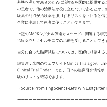
基準を満たす患者のために治験薬を医師に提供する
の患者で、他の治療法が役に立たないであるとか、
験薬の利点が治験薬を服用するリスクを上回ると信
企業に申請して患者に使うことができます。
上記のMAPKシグナル伝達カスケードに関連する特
治験薬ウリクセルチニブの治療を受けることができ
自分に合った臨床試験については、医師に相談する
編集注：米国のウェブサイトClinicalTrials.gov、Emerging 
Clinical Trial Finder、また、日本の
験のリストを確認できます。
（Source:Promising Science-Let’s Win Lustgarten
ーーーーーーーーーーーーーーーーーーーーーーー