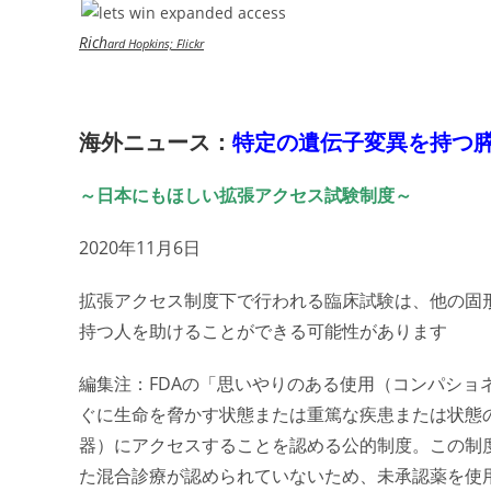
Rich
ard Hopkins; Flickr
海外ニュース：
特定の遺伝子変異を持つ
～日本にもほしい拡張アクセス試験制度～
2020年11月6日
拡張アクセス制度下で行われる臨床試験は、他の固
持つ人を助けることができる可能性があります
編集注：FDAの「思いやりのある使用（コンパショ
ぐに生命を脅かす状態または重篤な疾患または状態
器）にアクセスすることを認める公的制度。この制
た混合診療が認められていないため、未承認薬を使