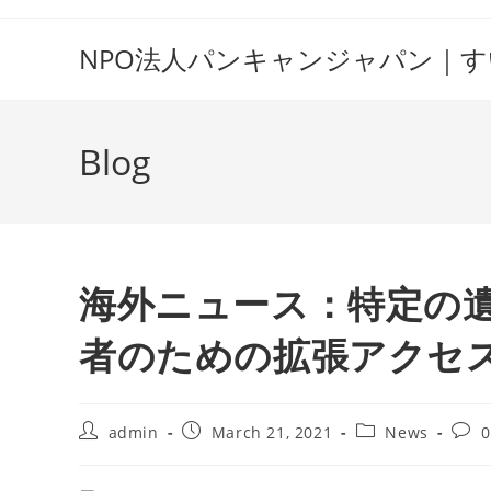
Skip
to
NPO法人パンキャンジャパン｜
content
Blog
海外ニュース：特定の
者のための拡張アクセ
Post
Post
Post
Post
admin
March 21, 2021
News
author:
published:
category:
comm