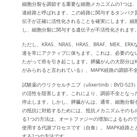
細胞分裂を調節する重要な細胞メカニズムの1つは、
達経路と呼ばれます。この経路に関与するタンパク
伝子が正確に活性化されることを確実にします。細
し、細胞分裂に関与する遺伝子が不活性化されます
ただし、KRAS、NRAS、HRAS、BRAF、MEK
達を常にアクティブに保ちます。これは、必要のな
たがって癌を引き起こします。膵臓がんの大部分はKR
がみられると言われている）、MAPK経路の調節不
試験薬のウリクセルチニブ（ulixertinib：BVD
の活性を阻害します。これにより、調節不全となった
停止します。しかし、膵臓がんは、通常、細胞分裂
の抵抗に対処するためには、抵抗メカニズムそのも
る1つの方法は、オートファジーの増加によるもの
使用する代謝プロセスです（自食）。 MAPK経路
する1つの方法です。