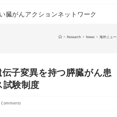
すい臓がんアクションネットワーク
>
Research
>
News
>
海外ニュー
遺伝子変異を持つ膵臓がん患
ス試験制度
0 Comments
ents: