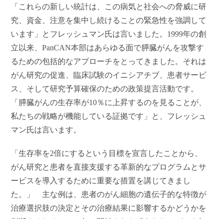
「これらの新しい統計は、この病気と社会への脅威に研
究、資金、注意を集中し続けることの緊急性を強調して
います」とフレッシュマン氏は言いました。1999
年の創
立以来、PanCAN本部はあらゆる面で膵臓がんを攻撃す
るための包括的なアプローチをとってきました。それは
がん研究の促進、臨床試験のイニシアチブ、患者サービ
ス、そして研究予算確保のための政策提言活動です。
「膵臓がんの生存率が10％に上昇するのを見ることが、
私たちの戦略が機能している証拠です」と、フレッシュ
マン氏は言います。
「生存率を2倍にするという目標を宣言したことから、
がん研究と患者を直接支援する革新的なプログラムとサ
ービスを導入するために重要な措置を講じてきまし
た。」 主な例は、患者のがん細胞の遺伝子的な特徴が
治療選択肢の決定とその治療結果に影響するかどうかを