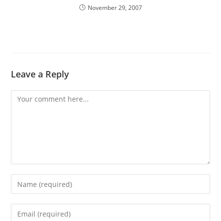
November 29, 2007
Leave a Reply
Comment
Enter
your
name
Enter
or