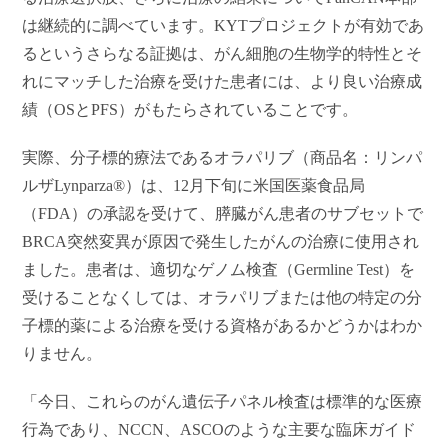
は継続的に調べています。KYTプロジェクトが有効であ
るというさらなる証拠は、がん細胞の生物学的特性とそ
れにマッチした治療を受けた患者には、より良い治療成
績（OSとPFS）がもたらされていることです。
実際、分子標的療法であるオラパリブ（商品名：リンパ
ルザLynparza®）は、12月下旬に米国医薬食品局
（FDA）の承認を受けて、膵臓がん患者のサブセットで
BRCA突然変異が原因で発生したがんの治療に使用され
ました。患者は、適切なゲノム検査（Germline Test）を
受けることなくしては、オラパリブまたは他の特定の分
子標的薬による治療を受ける資格があるかどうかはわか
りません。
「今日、これらのがん遺伝子パネル検査は標準的な医療
行為であり、NCCN、ASCOのような主要な臨床ガイド