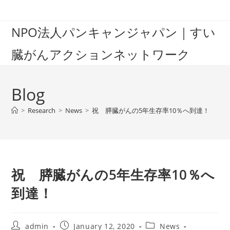
Skip
to
NPO法人パンキャンジャパン｜すい
content
臓がんアクションネットワーク
Blog
>
Research
>
News
>
祝 膵臓がんの5年生存率10％へ到達！
祝 膵臓がんの5年生存率10％へ
到達！
Post
Post
Post
admin
January 12, 2020
News