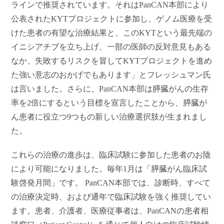
ラインで推奨されています。それはPanCAN本部により
公表されたKYTプロジェクトに参加し、ゲノム医療を受
けた患者の有望な治療結果と、このKYTという最先端の
イニシアチブを立ち上げ、一部の医師の反対意見もある
なか、失敗するリスクを冒してKYTプロジェクトを進め
た強い意志のおかげでもあります」とフレッシュマン氏
は言いました。さらに、PanCAN本部は膵臓がんの生存
率を2倍にするという目標を宣言したことから、膵臓が
ん患者に役立つ9つもの新しい治療選択肢が生まれまし
た。
これらの治療の進歩は、臨床試験に参加した患者のお陰
により可能になりました。毎年1月は「膵臓がん臨床試
験啓発月間」です。 PanCAN本部では、診断時、すべて
の治療決定時、および通年で臨床試験を強く推奨してい
ます。患者、介護者、医療従事者は、PanCANの患者相