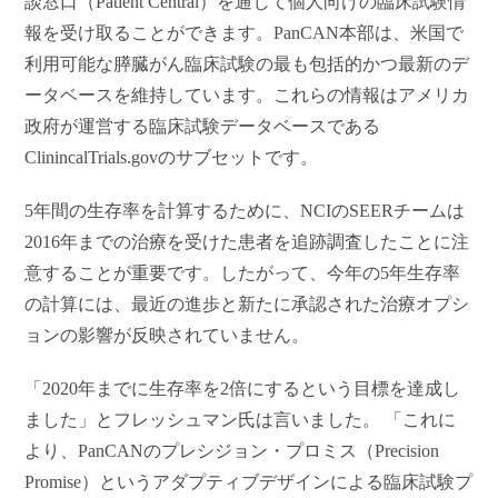
談窓口（Patient Central）を通じて個人向けの臨床試験情
報を受け取ることができます。PanCAN本部は、米国で
利用可能な膵臓がん臨床試験の最も包括的かつ最新のデ
ータベースを維持しています。これらの情報はアメリカ
政府が運営する臨床試験データベースである
ClinincalTrials.govのサブセットです。
5
年間の生存率を計算するために、NCIのSEERチームは
2016年までの治療を受けた患者を追跡調査したことに注
意することが重要です。したがって、今年の5年生存率
の計算には、最近の進歩と新たに承認された治療オプシ
ョンの影響が反映されていません。
「2020年までに生存率を2倍にするという目標を達成し
ました」とフレッシュマン氏は言いました。 「これに
より、PanCANのプレシジョン・プロミス（Precision
Promise）というアダプティブデザインによる臨床試験プ