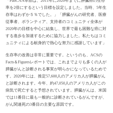
「PanCAN本部は、2011年に2020年までに膵臓癌の生存
率を2倍にするという目標を設定しました。当時、5年生
存率はわずか５％でした。」「膵臓がんの研究者、医療
従事者、ボランティア、支持者のコミュニティ全体が
2020年の目標を中心に結集し、世界で最も困難な癌に対
する進歩を加速するために協力しました。私たちはコミ
ュニティによる献身的で熱心な努力に感謝しています」
生存率の改善は非常に重要です。というのも、ACSの
Facts＆Figuresレポートでは、これまでよりも多くの人が
膵臓がんと診断される事実が明らかになっているためで
す。2020
年には、推定57,600人のアメリカ人が膵臓がん
と診断されます。今年、約47,050人のアメリカ人がこの
病気で死亡すると予想されています。膵臓がんは、米国
では11番目に最も一般的に診断されているがんですが、
がん関連死の3番目の主要な原因です。