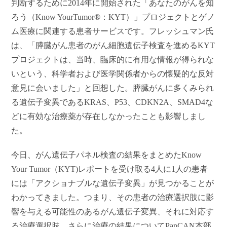
判断するために2014年に開始された「あなたのがんを知
ろう（Know YourTumor®：KYT）」プロジェクトとゲノ
ム医療に関連する患者サービスです。フレッシュマン氏
は、「膵臓がん患者のがん細胞遺伝子検査を進めるKYT
プロジェクトは、当時、臨床的に有用な情報が得られな
いという、科学者および医学関係者からの懐疑的な反対
意見に会いました」と回想した。膵臓がんに多くみられ
る遺伝子変異であるKRAS、P53、CDKN2A、SMAD4な
どに有効な治療薬が存在しなかったことも影響しまし
た。
今日、がん遺伝子パネル検査の結果をまとめたKnow
Your Tumor（KYT)レポートを受け取る4人に1人の患者
には「アクショナブルな遺伝子変異」が見つかることが
わかってきました。つまり、その患者の治療選択肢に影
響を与える可能性のあるがん遺伝子変異、それに対応す
る治療選択肢、さらに治療の結果についてPanCAN本部