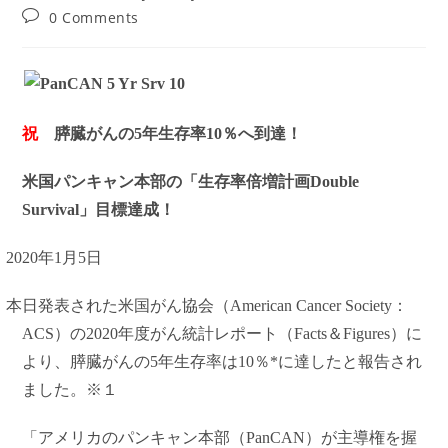
author:
published:
category:
Post
0 Comments
comments:
祝
膵臓がんの5年生存率10％へ到達！
米国パンキャン本部の「生存率倍増計画Double
Survival」目標達成！
2020
年1月5日
本日発表された米国がん協会（American Cancer Society：
ACS）の2020年度がん統計レポート（Facts＆Figures）に
より、膵臓がんの5年生存率は10％*に達したと報告され
ました。※１
「アメリカのパンキャン本部（PanCAN）が主導権を握