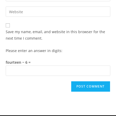
your
username
email
Enter
to
address
your
comment
to
website
comment
URL
Save my name, email, and website in this browser for the
(optional)
next time I comment.
Please enter an answer in digits:
fourteen − 6 =