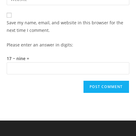
address
your
comment
to
website
comment
URL
Save my name, email, and website in this browser for the
(optional)
next time I comment.
Please enter an answer in digits:
17 − nine =