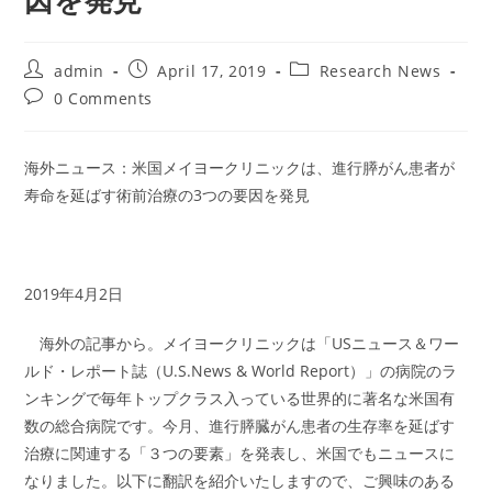
因を発見
Post
Post
Post
admin
April 17, 2019
Research News
author:
published:
category:
Post
0 Comments
comments:
海外ニュース：米国メイヨークリニックは、進行膵がん患者が
寿命を延ばす術前治療の3つの要因を発見
2019年4月2日
海外の記事から。メイヨークリニックは「USニュース＆ワー
ルド・レポート誌（U.S.News & World Report）」の病院のラ
ンキングで毎年トップクラス入っている世界的に著名な米国有
数の総合病院です。今月、進行膵臓がん患者の生存率を延ばす
治療に関連する「３つの要素」を発表し、米国でもニュースに
なりました。以下に翻訳を紹介いたしますので、ご興味のある