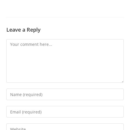
Leave a Reply
Comment
Enter
your
name
Enter
or
your
username
email
Enter
to