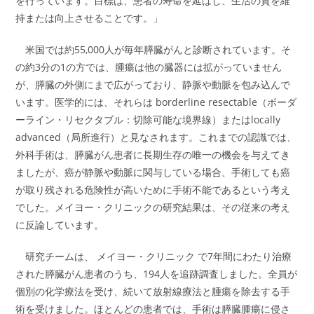
を行っています。目標は、患者の寿命を延ばし、生活の質を維
持または向上させることです。」
米国では約55,000人が毎年膵臓がんと診断されています。そ
の約3分の1の方では、腫瘍は他の臓器には拡がっていません
が、膵臓の外側にまで広がっており、静脈や動脈を包み込んで
います。医学的には、それらは borderline resectable（ボーダ
ーライン・リセクタブル：切除可能な境界線）またはlocally
advanced（局所進行）と見なされます。これまでの認識では、
外科手術は、膵臓がん患者に長期生存の唯一の機会を与えてき
ましたが、癌が静脈や動脈に関与している場合、手術しても癌
が取り残される危険性が高いために手術不能であるという考え
でした。メイヨー・クリニックの研究結果は、その従来の考え
に反論しています。
研究チームは、 メイヨー・クリニック で7年間にわたり治療
された膵臓がん患者のうち、194人を追跡調査しました。全員が
個別の化学療法を受け、続いて放射線療法と腫瘍を除去する手
術を受けました。ほとんどの患者では、手術は膵臓腫瘍に侵さ