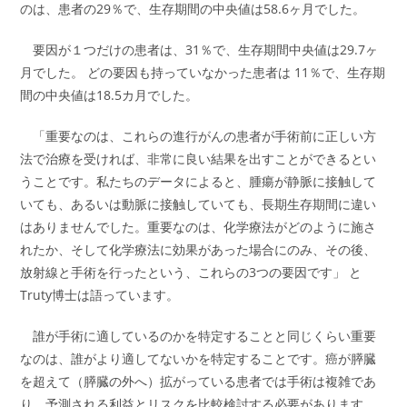
のは、患者の29％で、生存期間の中央値は58.6ヶ月でした。
要因が１つだけの患者は、31％で、生存期間中央値は29.7ヶ
月でした。 どの要因も持っていなかった患者は 11％で、生存期
間の中央値は18.5カ月でした。
「重要なのは、これらの進行がんの患者が手術前に正しい方
法で治療を受ければ、非常に良い結果を出すことができるとい
うことです。私たちのデータによると、腫瘍が静脈に接触して
いても、あるいは動脈に接触していても、長期生存期間に違い
はありませんでした。重要なのは、化学療法がどのように施さ
れたか、そして化学療法に効果があった場合にのみ、その後、
放射線と手術を行ったという、これらの3つの要因です」 と
Truty博士は語っています。
誰が手術に適しているのかを特定することと同じくらい重要
なのは、誰がより適してないかを特定することです。癌が膵臓
を超えて（膵臓の外へ）拡がっている患者では手術は複雑であ
り、予測される利益とリスクを比較検討する必要があります。