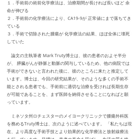
１．手術前の術前化学療法は、治療期間が長ければ長いほど 余
命が伸びる
２．手術前の化学療法により、CA19-9が 正常値にまで落ちてき
ている
３．手術で切除された腫瘍が 化学療法の結果、ほぼ全体に壊死
していた
論文の主執筆者 Mark Truty博士は、彼の患者のおよそ半分
が、 膵臓がんが静脈と動脈の関与しているため、他の病院では
手術ができないと言われた後に、彼のところに来たと推定して
います。博士は、今回の研究結果が、そのような多くの手術不
能とされる患者でも、手術前に適切な治療を受ければ長期生存
が可能であることを、まず医師を納得させることになればと願
っています。
ミネソタ州ロチェスターのメイヨークリニックで腫瘍外科医
を務めるTruty博士は、次のように述べています。 「私たちは現
在、より高度な手術手技とより効果的な化学療法と放射線療法