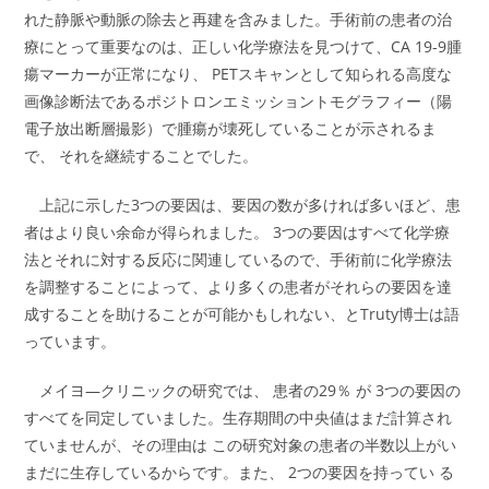
れた静脈や動脈の除去と再建を含みました。手術前の患者の治
療にとって重要なのは、正しい化学療法を見つけて、CA 19-9腫
瘍マーカーが正常になり、 PETスキャンとして知られる高度な
画像診断法であるポジトロンエミッショントモグラフィー（陽
電子放出断層撮影）で腫瘍が壊死していることが示されるま
で、 それを継続することでした。
上記に示した3つの要因は、要因の数が多ければ多いほど、患
者はより良い余命が得られました。 3つの要因はすべて化学療
法とそれに対する反応に関連しているので、手術前に化学療法
を調整することによって、より多くの患者がそれらの要因を達
成することを助けることが可能かもしれない、とTruty博士は語
っています。
メイヨ―クリニックの研究では、 患者の29％ が 3つの要因の
すべてを同定していました。生存期間の中央値はまだ計算され
ていませんが、その理由は この研究対象の患者の半数以上がい
まだに生存しているからです。また、 2つの要因を持ってい る