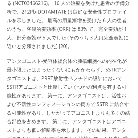
る (NCT03466216)。 16 人の治療を受けた患者の予備分
析で、212Pb-DOTAMTATE は良好な安全性プロファイ
ルを示しました。 最高の用量漸増を受けた 6 人の患者
のうち、客観的奏効率 (ORR) は 83% で、完全奏効が 1
人、部分奏効が 5 人でした (そのうち 3 人は完全奏効に
近いと分類されました) [20]。
アンタゴニスト-受容体複合体の腫瘍細胞への内在化が
最小限またはまったくないにもかかわらず、SSTRアン
タゴニストは、PRRT放射性ペプチドの設計において
SSTRアゴニストと比較していくつかの利点を有する可
能性があります。 第一に、アンタゴニストは、活性お
よび不活性コンフォメーションの両方で SSTR に結合す
る可能性があり、したがってアゴニストよりも多くの結
合部位を占めます。 第二に、アンタゴニストはアゴニ
ストよりも低い解離率を示します。 その結果、アンタ