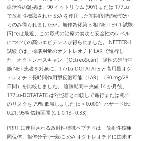
瘍活性の証拠は、90 イットリウム (90Y) または 177Lu
で放射性標識された SSA を使用した初期段階の研究か
らのみ得られましたが、無作為化第 3 相 NETTER-1 試験
[5] では最近、この形式の治療の奏功と安全性のレベル
についての高いエビデンスが得られました。 NETTER-1
試験では、標準用量のオクトレオチド LAR で進行し
た、オクトレオスキャン （OctreoScan） 陽性の進行中
腸 NET 患者を対象に、177Lu-DOTATATE と高用量オク
トレオチド長時間作用型反復可能（LAR）（60 mg/28
日間）を比較しました。 追跡期間中央値 14 か月後、
177Lu-DOTATATE は対照群と比較して進行または死亡
のリスクを 79% 低減しました (p < 0.0001; ハザード比:
0.21; 95% 信頼区間 (CI), 0.13– 0.33)。
PRRT に使用される放射性標識ペプチドは、放射性核種
同位体、担体分子 (一般に SSA オクトレオチドに由来す