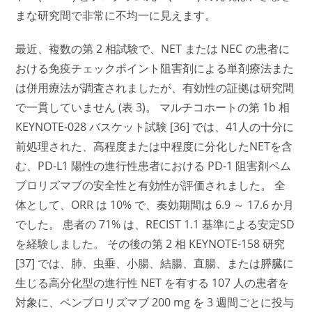
まな研究間で非常に不均一に見えます。
最近、複数の第 2 相試験で、NET または NEC の患者に
おける免疫チェックポイント阻害剤による単剤療法また
は併用療法が調査されましたが、有効性の証拠は研究間
で一貫していません (表 3)。 マルチコホートの第 1b 相
KEYNOTE-028 バスケット試験 [36] では、41人の十分に
前処理された、高程度または中程度に分化したNETを含
む、PD-L1 陽性の進行性患者における PD-1 阻害剤ペム
ブロリズマブの安全性と有効性が評価されました。 全
体として、ORR は 10% で、奏効期間は 6.9 ～ 17.6 か月
でした。 患者の 71% は、RECIST 1.1 基準による安定SD
を経験しました。 その後の第 2 相 KEYNOTE-158 研究
[37] では、肺、虫垂、小腸、結腸、直腸、または膵臓に
生じる高分化型の進行性 NET を有する 107 人の患者を
対象に、ペンブロリズマブ 200 mg を 3 週間ごとに投与