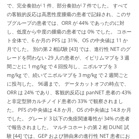
で、完全奏効が 1 件、部分奏効が 7 件でした。 すべて
の客観的反応は高悪性度腫瘍の患者で記録され、このサ
ブグループの患者では、ORR が 44% であったのに対
し、低度から中度の腫瘍の患者では 0% でした。 コホー
ト全体で、6 か月の PFS は 31%、OS の中央値は 11 か
月でした。 別の第 2 相試験 [43] では、進行性 NET のグ
レードを問わない 29 人の患者が、イピリムマブを 3 週
間ごとに 1 mg/kg で 4 回投与し、ニボルマブを 3
mg/kg で、続いてニボルマブを 3 mg/kg で 2 週間ごと
に投与した。 96週まで。 データカットオフの時点で、
ORR は 24% であり、客観的反応は panNET 患者の 43%
と非定型肺カルチノイド患者の 33% で観察されまし
た。 PFS の中央値は 4.8 か月、OS の中央値は 14.8 か月
でした。 グレード 3 以下の免疫関連毒性が 34% の患者
で報告されました。 マルチコホートの第 2 相 DUNE 試
験 [44] では、GEP および肺由来の進行性 NET 患者にお