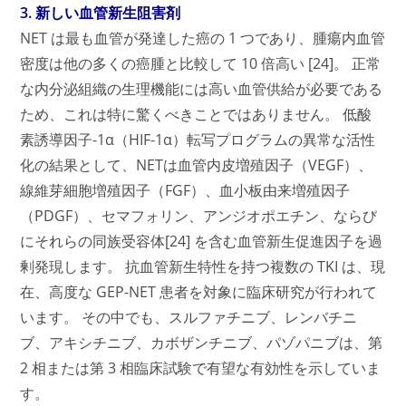
3. 新しい血管新生阻害剤
NET は最も血管が発達した癌の 1 つであり、腫瘍内血管
密度は他の多くの癌腫と比較して 10 倍高い [24]。 正常
な内分泌組織の生理機能には高い血管供給が必要である
ため、これは特に驚くべきことではありません。 低酸
素誘導因子-1α（HIF-1α）転写プログラムの異常な活性
化の結果として、NETは血管内皮増殖因子（VEGF）、
線維芽細胞増殖因子（FGF）、血小板由来増殖因子
（PDGF）、セマフォリン、アンジオポエチン、ならび
にそれらの同族受容体[24] を含む血管新生促進因子を過
剰発現します。 抗血管新生特性を持つ複数の TKI は、現
在、高度な GEP-NET 患者を対象に臨床研究が行われて
います。 その中でも、スルファチニブ、レンバチニ
ブ、アキシチニブ、カボザンチニブ、パゾパニブは、第
2 相または第 3 相臨床試験で有望な有効性を示していま
す。