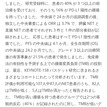
しました。 研究登録時に、患者の 40% が 3 つ以上の前
治療を受けており、そのうち 16% が PD-L1 陽性の腫瘍
を持っていました。 中央値で 24 か月の追跡調査の後、
独立した中央審査による ORR は 3.7% で、膵臓 NET と
直腸 NET の患者でそれぞれ 3 件と 1 件の部分奏効が記
録されました。 応答した患者はすべて PD-L1 陰性の腫
瘍でした。 PFS の中央値は 4.1 か月、全生存期間 (OS)
の中央値は 24.2 か月でした。 グレード 3 以上の治療関
連の有害事象が 21.5% の患者で発生しました。 免疫療
法の有効性を予測する上での腫瘍変異負荷 (TMB) の役割
は、最近、KEYNOTE-158 バスケット研究に含まれるさ
まざまなコホートにわたって分析されています。 TMB
評価が利用可能な107人中87人のNET患者のうち、82人
はTMBが低く、5人はTMBが高かったと報告されまし
た。 TMBが高い腫瘍を持つ患者のグループでは2つの客
観的反応（40％）が記録されたのに対し、TMBが低いグ