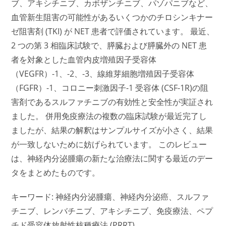
ブ、アキシチニブ、カボザンチニブ、パゾパニブなど、
血管新生阻害の可能性があるいくつかのチロシンキナー
ゼ阻害剤 (TKI) が NET 患者で評価されています。 最近、
2 つの第 3 相臨床試験で、膵臓および膵臓外の NET 患
者を対象とした血管内皮増殖因子受容体
（VEGFR）-1、-2、-3、線維芽細胞増殖因子受容体
（FGFR）-1、コロニー刺激因子-1 受容体 (CSF-1R)の阻
害剤であるスルファチニブの有効性と安全性が実証され
ました。 併用免疫療法の複数の臨床試験が最近完了し
ましたが、結果の解釈はサンプルサイズが小さく、結果
が一致しないために妨げられています。 このレビュー
は、神経内分泌腫瘍の新たな治療法に関する最近のデー
タをまとめたものです。
キーワード: 神経内分泌腫瘍、神経内分泌癌、スルファ
チニブ、レンバチニブ、アキシチニブ、免疫療法、ペプ
チド受容体放射性核種療法 (PRRT)