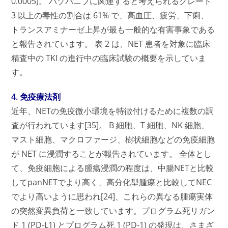
0.0005)。 パゾパニブに関連すると考えられるグレード
3 以上の毒性の割合は 61% で、高血圧、疲労、下痢、
トランスアミナーゼ上昇が最も一般的な有害事象である
と報告されています。 表 2 は、NET 患者を対象に臨床
精査中の TKI の進行中の臨床試験の概要を示していま
す。
4. 免疫療法剤
近年、NETの免疫微小環境を特徴付けるために複数の調
査が行われています[35]。 B 細胞、T 細胞、NK 細胞、
マスト細胞、マクロファージ、樹状細胞などの免疫細胞
が NET に浸潤することが報告されています。 全体とし
て、免疫細胞による腫瘍浸潤の程度は、中腸NETと比較
してpanNETでより高く、高分化型腫瘍と比較してNEC
でより高いように思われ[24]、これらの異なる腫瘍実体
の突然変異負荷と一致しています。プログラム死リガン
ド 1 (PD-L1) とプログラム死 1 (PD-1) の発現は、さまざ