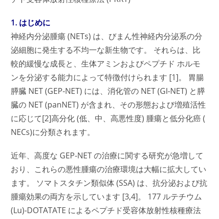
1. はじめに
神経内分泌腫瘍 (NETs) は、びまん性神経内分泌系の分
泌細胞に発生する不均一な新生物です。 それらは、比
較的緩慢な成長と、生体アミンおよびペプチド ホルモ
ンを分泌する能力によって特徴付けられます [1]。 胃腸
膵臓 NET (GEP-NET) には、消化管の NET (GI-NET) と膵
臓の NET (panNET) が含まれ、その形態および増殖活性
に応じて[2]高分化 (低、中、高悪性度) 腫瘍と低分化癌 (
NECs)に分類されます。
近年、高度な GEP-NET の治療に関する研究が急増して
おり、これらの悪性腫瘍の治療環境は大幅に拡大してい
ます。 ソマトスタチン類似体 (SSA) は、抗分泌および抗
腫瘍効果の両方を示しています [3,4]。 177 ルテチウム
(Lu)-DOTATATE によるペプチド受容体放射性核種療法