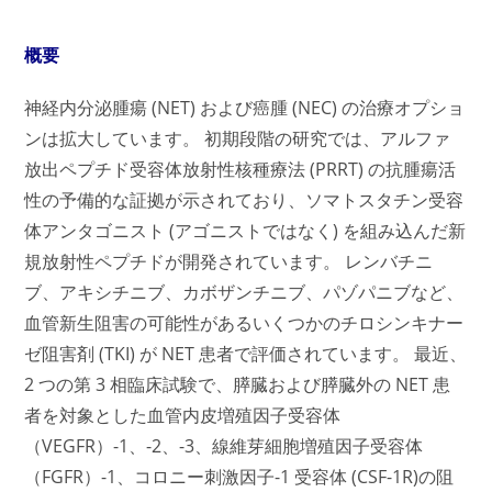
概要
神経内分泌腫瘍 (NET) および癌腫 (NEC) の治療オプショ
ンは拡大しています。 初期段階の研究では、アルファ
放出ペプチド受容体放射性核種療法 (PRRT) の抗腫瘍活
性の予備的な証拠が示されており、ソマトスタチン受容
体アンタゴニスト (アゴニストではなく) を組み込んだ新
規放射性ペプチドが開発されています。 レンバチニ
ブ、アキシチニブ、カボザンチニブ、パゾパニブなど、
血管新生阻害の可能性があるいくつかのチロシンキナー
ゼ阻害剤 (TKI) が NET 患者で評価されています。 最近、
2 つの第 3 相臨床試験で、膵臓および膵臓外の NET 患
者を対象とした血管内皮増殖因子受容体
（VEGFR）-1、-2、-3、線維芽細胞増殖因子受容体
（FGFR）-1、コロニー刺激因子-1 受容体 (CSF-1R)の阻