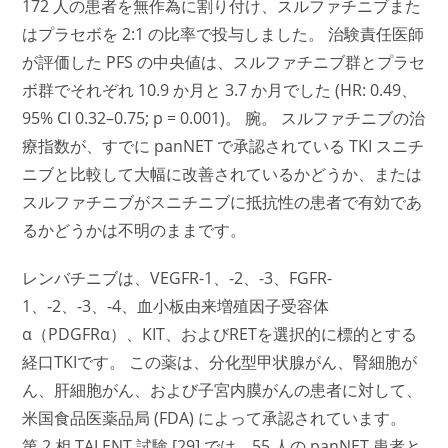
172 人の患者を無作為に割り付け、スルファチニブまた
はプラセボを 2:1 の比率で投与しました。 治験責任医師
が評価した PFS の中央値は、スルファチニブ群とプラセ
ボ群でそれぞれ 10.9 か月と 3.7 か月でした (HR: 0.49、
95% CI 0.32–0.75; p = 0.001)。 腕。 スルファチニブの治
療指数が、すでに panNET で承認されている TKI スニチ
ニブと比較して大幅に改善されているかどうか、または
スルファチニブがスニチニブに抵抗性の患者で有効であ
るかどうかは不明のままです。
レンバチニブは、VEGFR-1、-2、-3、FGFR-
1、-2、-3、-4、血小板由来増殖因子受容体
α（PDGFRα）、KIT、およびRETを選択的に標的とする
経口TKIです。 この薬は、分化型甲状腺がん、腎細胞が
ん、肝細胞がん、および子宮内膜がんの患者に対して、
米国食品医薬品局 (FDA) によって承認されています。
第 2 相 TALENT 試験 [29] では、55 人の panNET 患者と