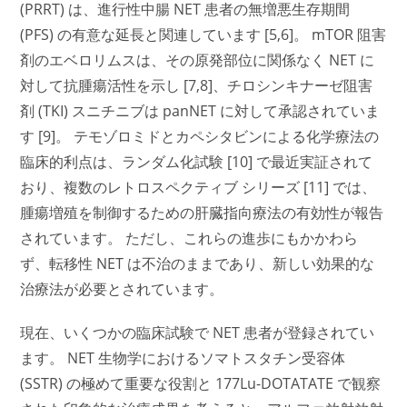
(PRRT) は、進行性中腸 NET 患者の無増悪生存期間
(PFS) の有意な延長と関連しています [5,6]。 mTOR 阻害
剤のエベロリムスは、その原発部位に関係なく NET に
対して抗腫瘍活性を示し [7,8]、チロシンキナーゼ阻害
剤 (TKI) スニチニブは panNET に対して承認されていま
す [9]。 テモゾロミドとカペシタビンによる化学療法の
臨床的利点は、ランダム化試験 [10] で最近実証されて
おり、複数のレトロスペクティブ シリーズ [11] では、
腫瘍増殖を制御するための肝臓指向療法の有効性が報告
されています。 ただし、これらの進歩にもかかわら
ず、転移性 NET は不治のままであり、新しい効果的な
治療法が必要とされています。
現在、いくつかの臨床試験で NET 患者が登録されてい
ます。 NET 生物学におけるソマトスタチン受容体
(SSTR) の極めて重要な役割と 177Lu-DOTATATE で観察