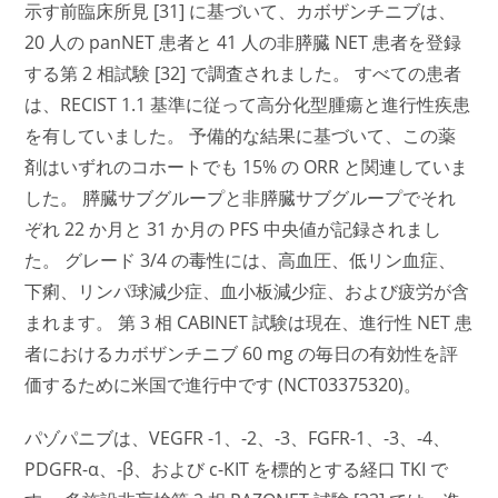
示す前臨床所見 [31] に基づいて、カボザンチニブは、
20 人の panNET 患者と 41 人の非膵臓 NET 患者を登録
する第 2 相試験 [32] で調査されました。 すべての患者
は、RECIST 1.1 基準に従って高分化型腫瘍と進行性疾患
を有していました。 予備的な結果に基づいて、この薬
剤はいずれのコホートでも 15% の ORR と関連していま
した。 膵臓サブグループと非膵臓サブグループでそれ
ぞれ 22 か月と 31 か月の PFS 中央値が記録されまし
た。 グレード 3/4 の毒性には、高血圧、低リン血症、
下痢、リンパ球減少症、血小板減少症、および疲労が含
まれます。 第 3 相 CABINET 試験は現在、進行性 NET 患
者におけるカボザンチニブ 60 mg の毎日の有効性を評
価するために米国で進行中です (NCT03375320)。
パゾパニブは、VEGFR -1、-2、-3、FGFR-1、-3、-4、
PDGFR-α、-β、および c-KIT を標的とする経口 TKI で