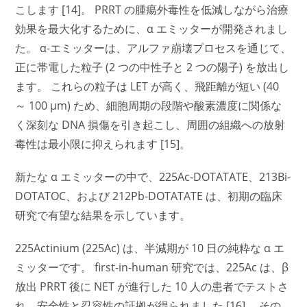
こします [14]。 PRRT の腫瘍外毒性を低減しながら治療
効果を最大化するために、α エミッターが開発されまし
た。 α-エミッターは、アルファ崩壊プロセスを通じて、
正に帯電した粒子 (2 つの中性子と 2 つの陽子) を放出し
ます。 これらの粒子は LET が高く、飛距離が短い (40
～ 100 μm) ため、細胞周期の段階や酸素濃度に関係な
く深刻な DNA 損傷を引き起こし、周囲の組織への放射
毒性は最小限に抑えられます [15]。
新たな α エミッターの中で、225Ac-DOTATATE、213Bi-
DOTATOC、および 212Pb-DOTATATE は、初期の臨床
研究で有望な結果を示しています。
225Actinium (225Ac) は、半減期が 10 日の純粋な α エ
ミッターです。 first-in-human 研究では、225Ac は、β
放出 PRRT 後に NET が進行した 10 人の患者でテストさ
れ、安全性と忍容性の証拠が得られました [16]。 その