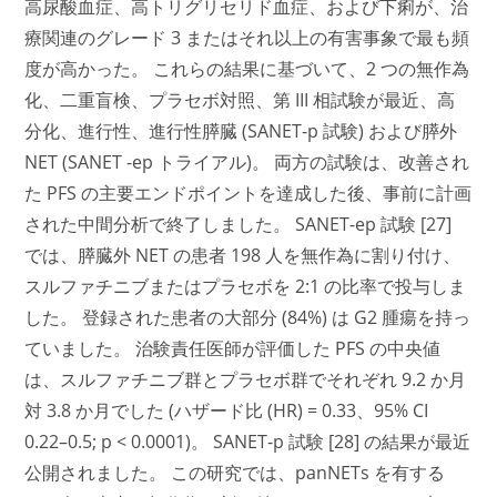
高尿酸血症、高トリグリセリド血症、および下痢が、治
療関連のグレード 3 またはそれ以上の有害事象で最も頻
度が高かった。 これらの結果に基づいて、2 つの無作為
化、二重盲検、プラセボ対照、第 III 相試験が最近、高
分化、進行性、進行性膵臓 (SANET-p 試験) および膵外
NET (SANET -ep トライアル)。 両方の試験は、改善され
た PFS の主要エンドポイントを達成した後、事前に計画
された中間分析で終了しました。 SANET-ep 試験 [27]
では、膵臓外 NET の患者 198 人を無作為に割り付け、
スルファチニブまたはプラセボを 2:1 の比率で投与しま
した。 登録された患者の大部分 (84%) は G2 腫瘍を持っ
ていました。 治験責任医師が評価した PFS の中央値
は、スルファチニブ群とプラセボ群でそれぞれ 9.2 か月
対 3.8 か月でした (ハザード比 (HR) = 0.33、95% CI
0.22–0.5; p < 0.0001)。 SANET-p 試験 [28] の結果が最近
公開されました。 この研究では、panNETs を有する