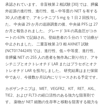
承認されています。 非盲検第 2 相試験 [30] では、膵臓
外起源の進行性、進行性、低～中等度の NET を有する
30 人の患者で、アキシチニブ 5 mg を 1 日 2 回投与し
た。 中央値 29 か月の追跡調査の後、中央値 PFS は 27
か月と報告されました。 グレード 3/4 の高血圧がコホ
ートの 63% で記録され、登録患者の 5 分の 1 で治療が
中止されました。 二重盲検第 2/3 相 AXINET 試験
(NCT01744249) では、進行性、低～中等度、進行性、
非膵臓 NET の 255 人の患者を無作為に割り付け、アキ
シチニブとオクトレオチド LAR またはプラセボとオク
トレオチド LAR を投与しました。 研究結果はまだ保留
中であり、今後数か月以内にリリースされる予定です。
カボザンチニブは、MET、VEGFR2、KIT、RET、AXL、
TIE2、および FLT3 の経口活性のある強力な阻害剤で
す。 薬物が NET 細胞の生存率と移動を阻害する能力を