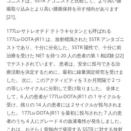
ゴニストは、SSTR アゴニストと比較して、より高い腫
瘍取り込みとより高い腫瘍保持を示す傾向があります
[21]。
177Lu-サトレオチド テトラキセタンとも呼ばれる
177Lu-DOTA-JR11 は、放射標識された SSTR アンタゴニ
ストであり、十分に分化した、SSTR 陽性で、十分に前
治療を受けた NET を持つ 20 人の患者の第 1 相試験 [22]
でテストされています。 患者は、安全に投与できる治
療活動を決定するために、最初に線量測定研究を受けま
した。 次に、このアクティビティを 3 か月間隔で 2 つ
の等しいサイクルに分割して受け取りました。 全体と
して、6 人の患者が 177Lu-DOTA-JR11 の 1 サイクルを
受け、残りの 14 人の患者には 2 サイクルが投与されま
した。 177Lu-DOTA-JR11 を最初に投与された 7 人の患
者のうち 4 人にグレード 4 の血液毒性が発生しました。
これは、おそらく骨髄内で発現する SSTR に対する放射