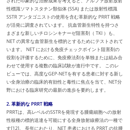
された印象的な治療成果を考えると、アルファ放射放射
性標識ソマトスタチン類似体 (SSA) または放射性標識
SSTR アンタゴニストの使用を含む革新的な PRRT 戦略
が活発に調査されています。 抗血管新生特性を持つさ
まざまな新しいチロシンキナーゼ阻害剤（ TKI ）も、
NET の異常な血管新生を標的とするためにテストされて
います。 NET における免疫チェックポイント阻害剤の
役割を評価するために、免疫療法剤を単独または組み合
わせて使用する複数の臨床試験が進行中です。 このレ
ビューでは、高度なGEP-NETを有する患者に対する新し
い全身治療の臨床的有効性と毒性に焦点を当て、NET分
野における臨床研究の最新の進歩を要約します。
2. 革新的な PRRT 戦略
PRRTは、高レベルのSSTRを発現する腫瘍細胞への放射
性核種の標的送達を可能にする全身放射線療法の一種で
す[12]。 長年にわたり、NET 患者における PRRT の抗腫