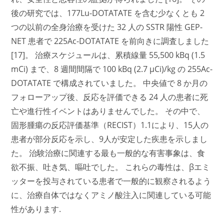
後の研究では、177Lu-DOTATATE を含む少なくとも 2
つの以前の全身治療を受けた 32 人の SSTR 陽性 GEP-
NET 患者で 225Ac-DOTATATE を前向きに調査しました
[17]。 治療スケジュールは、累積線量 55,500 kBq (1.5
mCi) まで、8 週間間隔で 100 kBq (2.7 μCi)/kg の 255Ac-
DOTATATE で構成されていました。 中央値で 8 か月の
フォローアップ後、反応を評価できる 24 人の患者に死
亡や進行性イベントはありませんでした。 その中で、
固形腫瘍の反応評価基準（RECIST）1.1により、15人の
患者が部分反応を示し、9人が安定した疾患を示しまし
た。 治験治療に関連する最も一般的な有害事象は、食
欲不振、吐き気、嘔吐でした。 これらの毒性は、βエミ
ッターを投与されている患者で一般的に観察されるよう
に、治療自体ではなくアミノ酸注入に関連している可能
性があります.