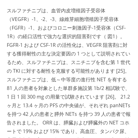
スルファチニブは、血管内皮増殖因子受容体
（VEGFR）-1、-2、-3、線維芽細胞増殖因子受容体
（FGFR）-1、およびコロニー刺激因子-1受容体（CSF-
1R）の経口活性で強力な選択的阻害剤です（ 図1）。
FGFR-1 および CSF-1R の活性化は、VEGFR 阻害剤に対
する獲得耐性の主な決定要因の 1 つとして説明されてい
るため、スルファチニブは、スニチニブを含む第 1 世代
の TKI に対する耐性を克服する可能性があります [25]。
スルファチニブは、低～中等度の進行性 NET を有する
81 人の患者を対象とした単群多施設第 1b/2 相試験で、
1 日 1 回 300 mg の用量で試験されています [26]。 21.2
ヶ月と 13.4 ヶ月の PFS の中央値が、それぞれ panNETs
を持つ 42 人の患者と膵外 NETs を持つ 39 人の患者で報
告されました。 ORR は、膵臓および膵臓外の NET コホ
ートで 19% および 15% であり、高血圧、タンパク尿、