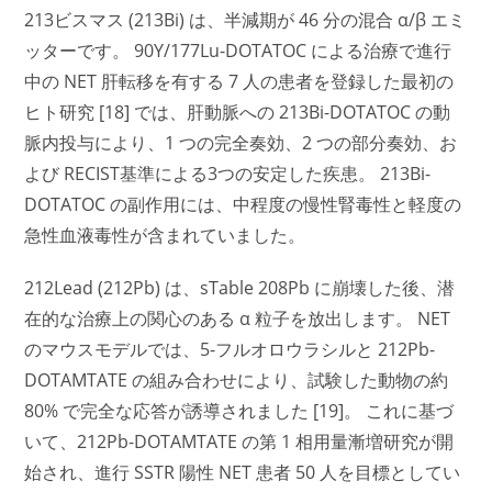
213ビスマス (213Bi) は、半減期が 46 分の混合 α/β エミ
ッターです。 90Y/177Lu-DOTATOC による治療で進行
中の NET 肝転移を有する 7 人の患者を登録した最初の
ヒト研究 [18] では、肝動脈への 213Bi-DOTATOC の動
脈内投与により、1 つの完全奏効、2 つの部分奏効、お
よび RECIST基準による3つの安定した疾患。 213Bi-
DOTATOC の副作用には、中程度の慢性腎毒性と軽度の
急性血液毒性が含まれていました。
212Lead (212Pb) は、sTable 208Pb に崩壊した後、潜
在的な治療上の関心のある α 粒子を放出します。 NET
のマウスモデルでは、5-フルオロウラシルと 212Pb-
DOTAMTATE の組み合わせにより、試験した動物の約
80% で完全な応答が誘導されました [19]。 これに基づ
いて、212Pb-DOTAMTATE の第 1 相用量漸増研究が開
始され、進行 SSTR 陽性 NET 患者 50 人を目標としてい