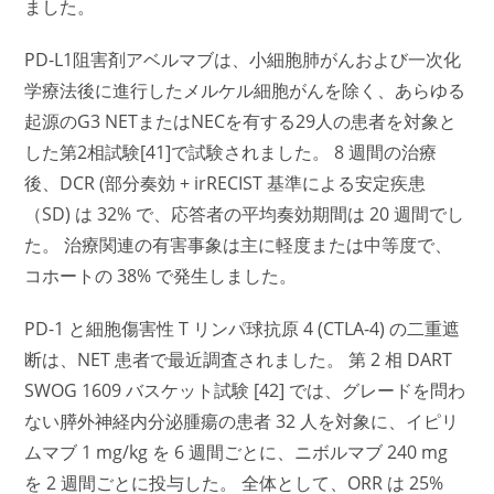
ました。
PD-L1阻害剤アベルマブは、小細胞肺がんおよび一次化
学療法後に進行したメルケル細胞がんを除く、あらゆる
起源のG3 NETまたはNECを有する29人の患者を対象と
した第2相試験[41]で試験されました。 8 週間の治療
後、DCR (部分奏効 + irRECIST 基準による安定疾患
（SD) は 32% で、応答者の平均奏効期間は 20 週間でし
た。 治療関連の有害事象は主に軽度または中等度で、
コホートの 38% で発生しました。
PD-1 と細胞傷害性 T リンパ球抗原 4 (CTLA-4) の二重遮
断は、NET 患者で最近調査されました。 第 2 相 DART
SWOG 1609 バスケット試験 [42] では、グレードを問わ
ない膵外神経内分泌腫瘍の患者 32 人を対象に、イピリ
ムマブ 1 mg/kg を 6 週間ごとに、ニボルマブ 240 mg
を 2 週間ごとに投与した。 全体として、ORR は 25%