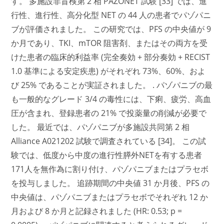
す。 多施設非盲検第 2 相 PAZONET 試験 [33] では、進
行性、進行性、高分化型 NET の 44 人の患者でパゾパニ
ブが評価されました。 この研究では、PFS の中央値が 9
か月であり、TKI、mTOR 阻害剤、またはその両方を受
けた患者の臨床的利益率 (完全奏効 + 部分奏効 + RECIST
1.0 基準による安定疾患) がそれぞれ 73%、60%、およ
び 25% であることが実証されました。 . パゾパニブの最
も一般的なグレード 3/4 の毒性には、下痢、疲労、高血
圧が含まれ、登録患者の 21% で投薬量の削減が必要で
した。 最近では、パゾパニブが多施設共同第 2 相
Alliance A021202 試験で調査されている [34]。 この試
験では、低度から中度の進行性膵外NETを有する患者
171人を無作為に割り付け、パゾパニブまたはプラセボ
を投与しました。 追跡期間の中央値 31 か月後、PFS の
中央値は、パゾパニブまたはプラセボでそれぞれ 12 か
月および 8 か月と記録されました (HR: 0.53; p =