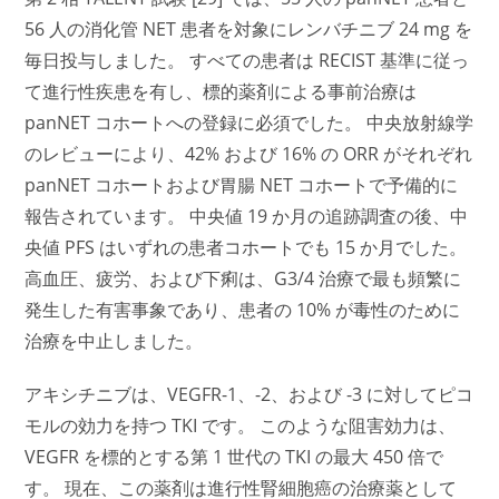
56 人の消化管 NET 患者を対象にレンバチニブ 24 mg を
毎日投与しました。 すべての患者は RECIST 基準に従っ
て進行性疾患を有し、標的薬剤による事前治療は
panNET コホートへの登録に必須でした。 中央放射線学
のレビューにより、42% および 16% の ORR がそれぞれ
panNET コホートおよび胃腸 NET コホートで予備的に
報告されています。 中央値 19 か月の追跡調査の後、中
央値 PFS はいずれの患者コホートでも 15 か月でした。
高血圧、疲労、および下痢は、G3/4 治療で最も頻繁に
発生した有害事象であり、患者の 10% が毒性のために
治療を中止しました。
アキシチニブは、VEGFR-1、-2、および -3 に対してピコ
モルの効力を持つ TKI です。 このような阻害効力は、
VEGFR を標的とする第 1 世代の TKI の最大 450 倍で
す。 現在、この薬剤は進行性腎細胞癌の治療薬として