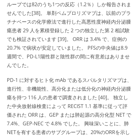
ループでは82のうち1つの反応（1.2％）しか報告されま
せんでした[38]。 単剤ペムブロリズマブは、以前のプラ
チナベースの化学療法で進行した高悪性度神経内分泌腫
瘍患者 29 人を累積登録した 2 つの独立した第 2 相試験
でも検証されています [39]。 ORR は 3.4% で、症例の
20.7% で病状が安定していました。 PFSの中央値は8.9
週間で、PD-L1陽性群と陰性群の間に有意差はありませ
んでした。
PD-1 に対するヒト化 mAb であるスパルタリズマブは、
進行性、非機能性、高分化または低分化の神経内分泌腫
瘍を持つ 116 人の患者で調査されました [40]。 独立し
た中央放射線検査によって RECIST 1.1 基準に従って評
価された ORR は、GEP または肺起源の高分化型 NET で
7.4%、GEP-NEC で 4.8% でした。 興味深いことに、肺
NETを有する患者のサブグループは、20%のORRを示し