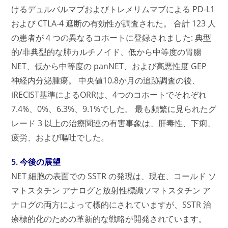
けるデュルバルマブおよびトレメリムマブによる PD-L1
および CTLA-4 遮断の有効性が調査された。 合計 123 人
の患者が 4 つの異なるコホートに登録されました: 典型
的/非典型的な肺カルチノイド、低から中等度の胃腸
NET、低から中等度の panNET、および高悪性度 GEP
神経内分泌腫瘍。 中央値10.8か月の追跡調査の後、
iRECIST基準によるORRは、4つのコホートでそれぞれ
7.4%、0%、6.3%、9.1%でした。 最も頻繁に見られたグ
レード 3 以上の治療関連の有害事象は、肝毒性、下痢、
疲労、および嘔吐でした。
5. 今後の展望
NET 細胞の表面での SSTR の発現は、現在、コールド ソ
マトスタチン アナログと放射性標識ソマトスタチン ア
ナログの両方によって標的にされていますが、SSTR 治
療標的化のための革新的な戦略が開発されています。