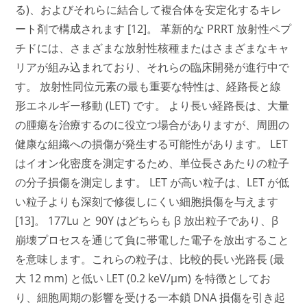
る)、およびそれらに結合して複合体を安定化するキレ
ート剤で構成されます [12]。 革新的な PRRT 放射性ペプ
チドには、さまざまな放射性核種またはさまざまなキャ
リアが組み込まれており、それらの臨床開発が進行中で
す。 放射性同位元素の最も重要な特性は、経路長と線
形エネルギー移動 (LET) です。 より長い経路長は、大量
の腫瘍を治療するのに役立つ場合がありますが、周囲の
健康な組織への損傷が発生する可能性があります。 LET
はイオン化密度を測定するため、単位長さあたりの粒子
の分子損傷を測定します。 LET が高い粒子は、LET が低
い粒子よりも深刻で修復しにくい細胞損傷を与えます
[13]。 177Lu と 90Y はどちらも β 放出粒子であり、β
崩壊プロセスを通じて負に帯電した電子を放出すること
を意味します。これらの粒子は、比較的長い光路長 (最
大 12 mm) と低い LET (0.2 keV/µm) を特徴としてお
り、細胞周期の影響を受ける一本鎖 DNA 損傷を引き起