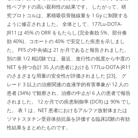
性ペプチドの高い親和性の結果です。 したがって、研
究プロトコルは、累積吸収骨髄線量を 1 Gy に制限する
ように修正されました。 全体として、177Lu-DOTA-
JR11 は 45% の ORR をもたらし (完全奏効 5%、部分奏
効 40%)、コホートの 40% で安定した疾患を示しまし
た。 PFS の中央値は 21 か月であると報告されました。
別の第 1/2 相試験では、最近、進行性の低度から中度の
NET を持つ合計 35 人の患者における 177Lu-DOTA-JR11
のさまざまな用量の安全性が評価されました [23]。 グ
レード 3 以上の治療関連の血液学的有害事象が 12 人の
患者 (34%) で観察され、治療の中止が 6 人の患者で報告
されました。 12 か月での疾患制御率 (DCR) は 90% でし
た。 表 1 は、NET 患者におけるアルファ放射体または
ソマトスタチン受容体拮抗薬を評価する臨床試験の有効
性結果をまとめたものです。